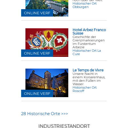
hoch über der Welt
Historischer Ort
Obbürgen
ONLINE VERF
Hotel Arbez Franco
Suisse
Geschichte der
Grenzmarkierungen
im Fürstentum
Arbezie
Historischer Ort La
ONLINE VERF
Cure
Le Temps de Vivre
Unsere Nacht in
einem Korsarenhaus,
mit den Füßen im
Wasser.
Historischer Ort
Roscoff
ONLINE VERF
28 Historische Orte >>>
INDUSTRIESTANDORT