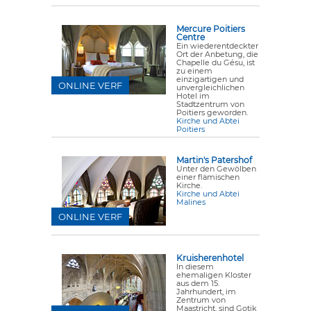
Mercure Poitiers
Centre
Ein wiederentdeckter
Ort der Anbetung, die
Chapelle du Gésu, ist
zu einem
einzigartigen und
ONLINE VERF
unvergleichlichen
Hotel im
Stadtzentrum von
Poitiers geworden.
Kirche und Abtei
Poitiers
Martin's Patershof
Unter den Gewölben
einer flämischen
Kirche.
Kirche und Abtei
Malines
ONLINE VERF
Kruisherenhotel
In diesem
ehemaligen Kloster
aus dem 15.
Jahrhundert, im
Zentrum von
Maastricht, sind Gotik