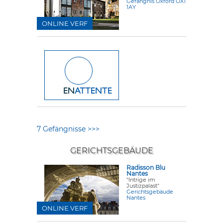
Gefängnis Oxford OX1
1AY
ONLINE VERF
7 Gefängnisse >>>
GERICHTSGEBÄUDE
Radisson Blu
Nantes
"Intrige im
Justizpalast"
Gerichtsgebäude
Nantes
ONLINE VERF