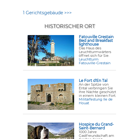
1 Gerichtsgebäude >>>
HISTORISCHER ORT
Fatouville Grestain
Bed and Breakfast
lighthouse
Das Haus des
Leuchtturmwärters
öffnet sich für Sie.
Leuchtturm
Fatouville-Grestain
Le Fort d'En Tal
An der Spitze von
Ental verbringen Sie
Ihre Nächte geschützt
in einem kleinen Fort.
Militärfestung Ile de
Houat
Hospice du Grand-
Saint-Bernard
1000 Jahre
Gastfreundschaft am