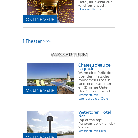
Hotel, Ihr Kurzurlaub
wird romantisch!
Theater Porto
ONLINE VERF
1 Theater >>>
WASSERTURM
Chateau d'eau de
Lagraulet
Wenn eine Reflexion
über den Platz des
modernen Erbes in
ländlichen Gebieten
ein Zimmer Unter
ONLINE VERF
Den Sternen bietet
Wasserturm
Lagraulet-du-Gers
Watertoren Hotel
Nes
Top of the top:
Panoramablick an der
Spitze.
Wasserturm Nes
ONLINE VERF