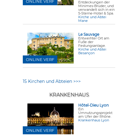
ONLINE VERF
Entdeckungen der
Minimes-Brüder, und
verwandelt sich in ein
5-Sterne-Hotel & Spa.
Kirche und Abtei
Mane
Le Sauvage
Entweihter Ort am
Fuße der
Festungsanlage.
Kirche und Abtei
Besançon
ONLINE VERF
15 Kirchen und Abteien >>>
KRANKENHAUS
Hôtel-Dieu Lyon
Ein
Umnutzungsprojekt
am Ufer der Rhône.
Krankenhaus Lyon
ONLINE VERF