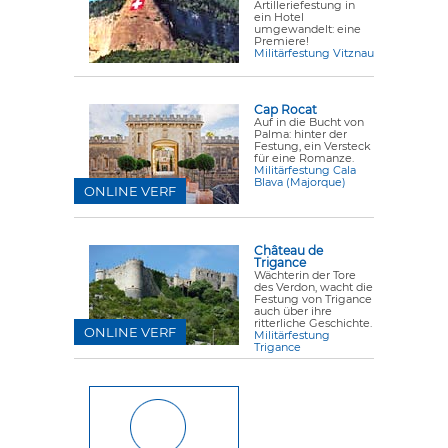
Artilleriefestung in
ein Hotel
umgewandelt: eine
Premiere!
Militärfestung Vitznau
Cap Rocat
Auf in die Bucht von
Palma: hinter der
Festung, ein Versteck
für eine Romanze.
Militärfestung Cala
Blava (Majorque)
ONLINE VERF
Château de
Trigance
Wächterin der Tore
des Verdon, wacht die
Festung von Trigance
auch über ihre
ritterliche Geschichte.
ONLINE VERF
Militärfestung
Trigance