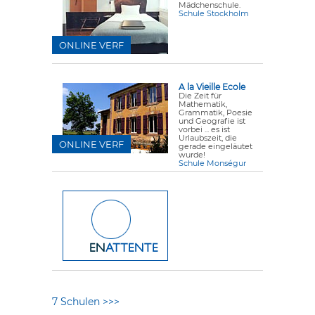
Mädchenschule.
Schule Stockholm
ONLINE VERF
A la Vieille Ecole
Die Zeit für
Mathematik,
Grammatik, Poesie
und Geografie ist
vorbei ... es ist
Urlaubszeit, die
ONLINE VERF
gerade eingeläutet
wurde!
Schule Monségur
7 Schulen >>>