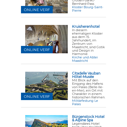
Großen-Sankt-
Bernhard-Pass
Kloster Bourg-Saint-
ONLINE VERF
Pierre
Kruisherenhotel
In diesem
ehemaligen Kloster
aus dem 15.
Jahrhundert, im
Zentrum von
Maastricht, sind Gotik
ONLINE VERF
und Design in
Harmonie.
Kirche und Abtei
Maastricht
Citadelle Vauban
Hôtel-Musée
Mit Blick auf den
Eingang des Hafens
von Palais (Belle-Ile-
en-Mer), ein Ort mit
Charakter in einem
ONLINE VERF
historischen Rahmen.
Militärfestung Le
Palais
Bürgenstock Hotel
& Alpine Spa
Legendäres Hotel