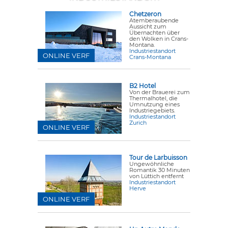
Chetzeron
Atemberaubende
Aussicht zum
Übernachten über
den Wolken in Crans-
Montana.
Industriestandort
ONLINE VERF
Crans-Montana
B2 Hotel
Von der Brauerei zum
Thermalhotel, die
Umnutzung eines
Industriegebiets.
Industriestandort
Zurich
ONLINE VERF
Tour de Larbuisson
Ungewöhnliche
Romantik 30 Minuten
von Lüttich entfernt
Industriestandort
Herve
ONLINE VERF