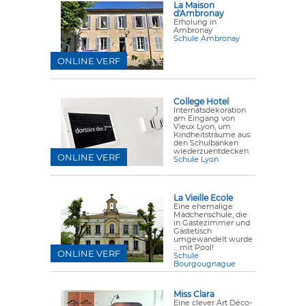
La Maison
d'Ambronay
Erholung in
Ambronay
Schule Ambronay
ONLINE VERF
College Hotel
Internatsdekoration
am Eingang von
Vieux Lyon, um
Kindheitsträume aus
den Schulbänken
wiederzuentdecken.
ONLINE VERF
Schule Lyon
La Vieille Ecole
Eine ehemalige
Mädchenschule, die
in Gästezimmer und
Gästetisch
umgewandelt wurde
... mit Pool!
ONLINE VERF
Schule
Bourgougnague
Miss Clara
Eine clever Art Déco-