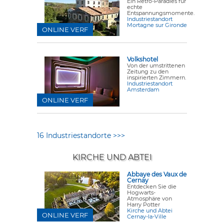
Ein Retro-Paradies für
echte
Entspannungsmomente.
Industriestandort
Mortagne sur Gironde
ONLINE VERF
Volkshotel
Von der umstrittenen
Zeitung zu den
inspirierten Zimmern.
Industriestandort
Amsterdam
ONLINE VERF
16 Industriestandorte >>>
KIRCHE UND ABTEI
Abbaye des Vaux de
Cernay
Entdecken Sie die
Hogwarts-
Atmosphäre von
Harry Potter
Kirche und Abtei
ONLINE VERF
Cernay-la-Ville