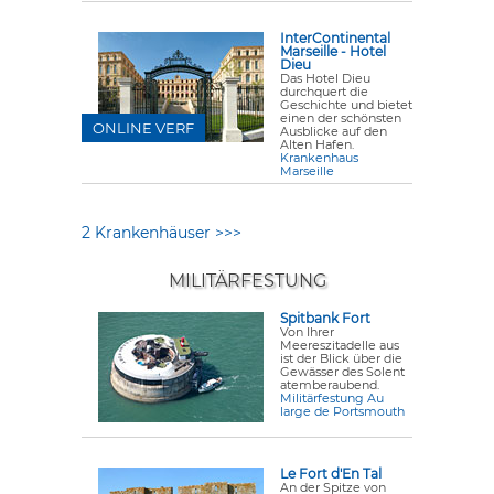
InterContinental
Marseille - Hotel
Dieu
Das Hotel Dieu
durchquert die
Geschichte und bietet
einen der schönsten
ONLINE VERF
Ausblicke auf den
Alten Hafen.
Krankenhaus
Marseille
2 Krankenhäuser >>>
MILITÄRFESTUNG
Spitbank Fort
Von Ihrer
Meereszitadelle aus
ist der Blick über die
Gewässer des Solent
atemberaubend.
Militärfestung Au
large de Portsmouth
Le Fort d'En Tal
An der Spitze von