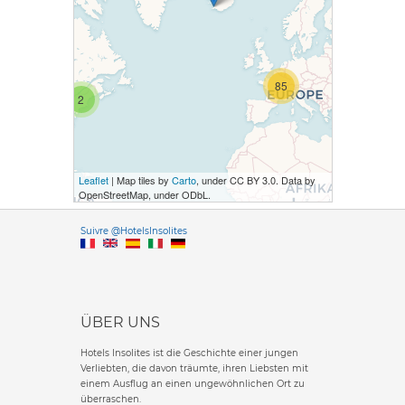
85
2
Leaflet
| Map tiles by
Carto
, under CC BY 3.0. Data by
OpenStreetMap, under ODbL.
Versione it
Suivre @HotelsInsolites
English version
ÜBER UNS
Hotels Insolites ist die Geschichte einer jungen
Verliebten, die davon träumte, ihren Liebsten mit
einem Ausflug an einen ungewöhnlichen Ort zu
überraschen.