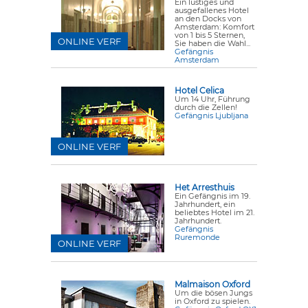
Ein lustiges und
ausgefallenes Hotel
an den Docks von
Amsterdam: Komfort
von 1 bis 5 Sternen,
ONLINE VERF
Sie haben die Wahl...
Gefängnis
Amsterdam
Hotel Celica
Um 14 Uhr, Führung
durch die Zellen!
Gefängnis Ljubljana
ONLINE VERF
Het Arresthuis
Ein Gefängnis im 19.
Jahrhundert, ein
beliebtes Hotel im 21.
Jahrhundert.
Gefängnis
Ruremonde
ONLINE VERF
Malmaison Oxford
Um die bösen Jungs
in Oxford zu spielen.