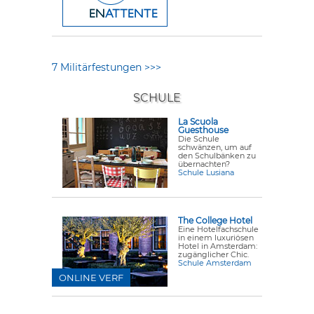
7 Militärfestungen >>>
SCHULE
La Scuola
Guesthouse
Die Schule
schwänzen, um auf
den Schulbänken zu
übernachten?
Schule Lusiana
The College Hotel
Eine Hotelfachschule
in einem luxuriösen
Hotel in Amsterdam:
zugänglicher Chic.
Schule Amsterdam
ONLINE VERF