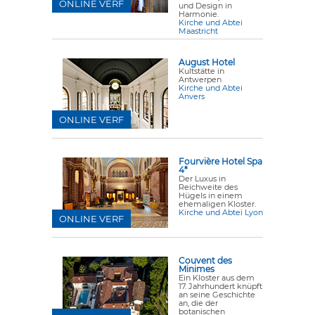
ONLINE VERF
und Design in
Harmonie.
Kirche und Abtei
Maastricht
August Hotel
Kultstätte in
Antwerpen
Kirche und Abtei
Anvers
ONLINE VERF
Fourvière Hotel Spa
4*
Der Luxus in
Reichweite des
Hügels in einem
ehemaligen Kloster.
Kirche und Abtei Lyon
ONLINE VERF
Couvent des
Minimes
Ein Kloster aus dem
17. Jahrhundert knüpft
an seine Geschichte
an, die der
botanischen