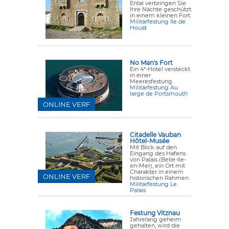
Ental verbringen Sie
Ihre Nächte geschützt
in einem kleinen Fort.
Militärfestung Ile de
Houat
No Man's Fort
Ein 4*-Hotel versteckt
in einer
Meeresfestung.
Militärfestung Au
large de Portsmouth
ONLINE VERF
Citadelle Vauban
Hôtel-Musée
Mit Blick auf den
Eingang des Hafens
von Palais (Belle-Ile-
en-Mer), ein Ort mit
Charakter in einem
ONLINE VERF
historischen Rahmen.
Militärfestung Le
Palais
Festung Vitznau
Jahrelang geheim
gehalten, wird die