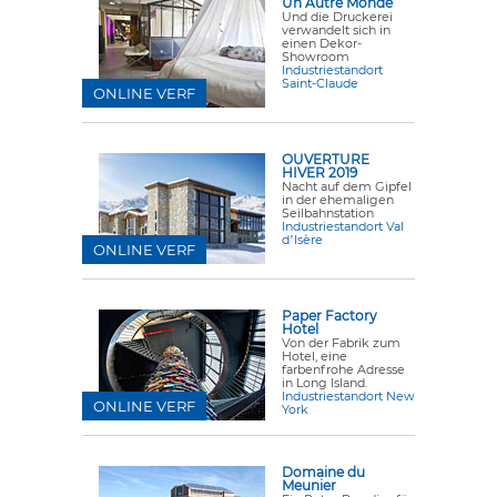
Un Autre Monde
Und die Druckerei
verwandelt sich in
einen Dekor-
Showroom
Industriestandort
Saint-Claude
ONLINE VERF
OUVERTURE
HIVER 2019
Nacht auf dem Gipfel
in der ehemaligen
Seilbahnstation
Industriestandort Val
dʼIsère
ONLINE VERF
Paper Factory
Hotel
Von der Fabrik zum
Hotel, eine
farbenfrohe Adresse
in Long Island.
Industriestandort New
ONLINE VERF
York
Domaine du
Meunier