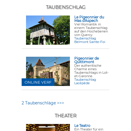
TAUBENSCHLAG
Le Pigeonnier du
Mas d'Aspech
Viel Romantik in
einem Taubenschlag
auf den Hochebenen
von Quercy.
Taubenschlag
Belmont Sainte-Foi
Pigeonnier de
Quittimont
Der authentische
Charme eines
Taubenschlags in Lot-
et-Garonne.
Taubenschlag
ONLINE VERF
Lacépède
2 Taubenschläge >>>
THEATER
Le Teatro
Ein Theater für ein