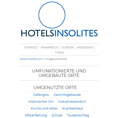
SCHWEIZ
FRANKREICH
EUROPA
ANDERSWO
TYPEN
Hotels-insolites.com
> Umgenutzte Orte
UMFUNKTIONIERTE UND
UMGEBAUTE ORTE
UMGENUTZTE ORTE
Gefängnis
Gerichtsgebäude
Historischer Ort
Industriestandort
Kirche und Abtei
Krankenhaus
Militärfestung
Schule
Taubenschlag