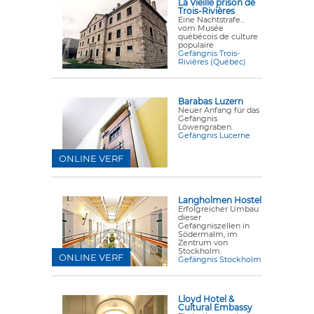
La Vieille prison de
Trois-Rivières
Eine Nachtstrafe...
vom Musée
québécois de culture
populaire
Gefängnis Trois-
Rivières (Québec)
Barabas Luzern
Neuer Anfang für das
Gefängnis
Löwengraben.
Gefängnis Lucerne
ONLINE VERF
Langholmen Hostel
Erfolgreicher Umbau
dieser
Gefängniszellen in
Södermalm, im
Zentrum von
Stockholm.
ONLINE VERF
Gefängnis Stockholm
Lloyd Hotel &
Cultural Embassy