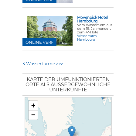
Mövenpick Hotel
Hambourg
Vom Wasserturm aus
dem 19. Jahrhundert
zum 4*-Hotel
Wasserturm
Hambourg
ONLINE VERF
3 Wassertürme >>>
KARTE DER UMFUNKTIONIERTEN
ORTE ALS AUSSERGEWÖHNLICHE U
NTERKÜNFTE
+
−