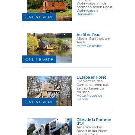
Wohnwagen in der
normannischen Natur.
Wohnwagen
Bénarville
ONLINE VERF
Au fil de l'eau
Alles in Sanftheit am
Teich.
Hütte Colleville
ONLINE VERF
L'Etape en Foret
Die Vorteile des
Campens, ohne das
Zelt aufbauen zu
müssen.
Hütte Noues de
Sienne
ONLINE VERF
Gîtes de la Pomme
d'Or
Amerikanischer
Ausritt in der Nähe
von Honfleur.