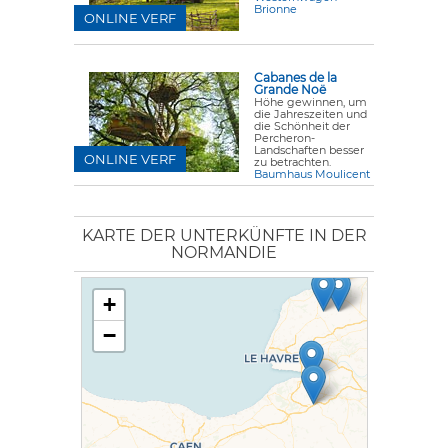
Brionne
ONLINE VERF
Cabanes de la
Grande Noë
Höhe gewinnen, um
die Jahreszeiten und
die Schönheit der
Percheron-
Landschaften besser
ONLINE VERF
zu betrachten.
Baumhaus Moulicent
KARTE DER UNTERKÜNFTE IN DER
NORMANDIE
+
−