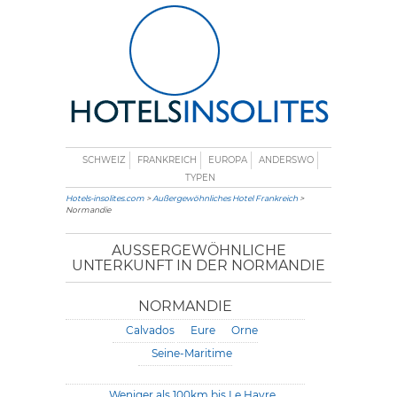
SCHWEIZ
FRANKREICH
EUROPA
ANDERSWO
TYPEN
Hotels-insolites.com
>
Außergewöhnliches Hotel Frankreich
>
Normandie
AUSSERGEWÖHNLICHE U
NTERKUNFT IN DER NORMANDIE
NORMANDIE
Calvados
Eure
Orne
Seine-Maritime
Weniger als 100km bis Le Havre