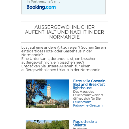
In Partnerschaft mit
AUSSERGEWÖHNLICHER A
UFENTHALT UND NACHT IN DER N
ORMANDIE
Lust auf eine andere Art zu reisen? Suchen Sie ein
einzigartiges Hotel oder Gästehaus in der
Normandie?
Eine Unterkunft, die anders ist, ein bisschen
außergewöhnlich, ein bisschen neu?
Entdecken Sie unsere Auswahl für einen
außergewöhnlichen Urlaub in der Normandie.
Fatouville Grestain
Bed and Breakfast
lighthouse
Das Haus des
Leuchtturmwärters
öffnet sich für Sie.
Leuchtturm
Fatouville-Grestain
Roulotte de la
Vallette
In einem