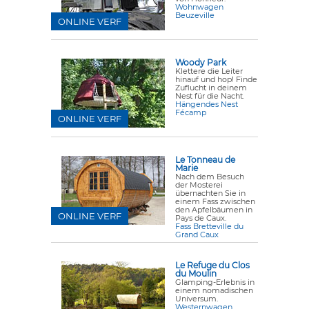
Wohnwagen
Beuzeville
ONLINE VERF
Woody Park
Klettere die Leiter
hinauf und hop! Finde
Zuflucht in deinem
Nest für die Nacht.
Hängendes Nest
Fécamp
ONLINE VERF
Le Tonneau de
Marie
Nach dem Besuch
der Mosterei
übernachten Sie in
einem Fass zwischen
den Apfelbäumen in
ONLINE VERF
Pays de Caux.
Fass Bretteville du
Grand Caux
Le Refuge du Clos
du Moulin
Glamping-Erlebnis in
einem nomadischen
Universum.
Westernwagen