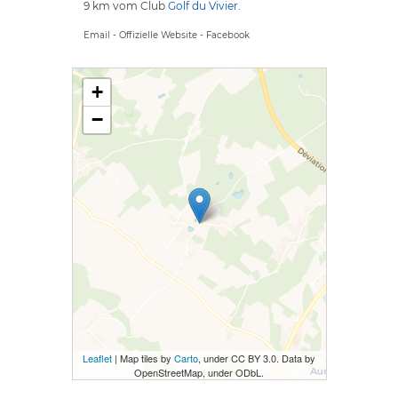
9 km vom Club
Golf du Vivier
.
Email
-
Offizielle Website
-
Facebook
+
−
Leaflet
| Map tiles by
Carto
, under CC BY 3.0. Data by
OpenStreetMap, under ODbL.