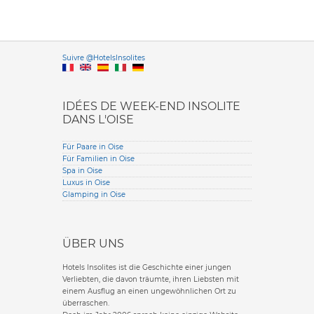
Versione it
Suivre @HotelsInsolites
English version
IDÉES DE WEEK-END INSOLITE
DANS L'OISE
Für Paare in Oise
Für Familien in Oise
Spa in Oise
Luxus in Oise
Glamping in Oise
ÜBER UNS
Hotels Insolites ist die Geschichte einer jungen
Verliebten, die davon träumte, ihren Liebsten mit
einem Ausflug an einen ungewöhnlichen Ort zu
überraschen.