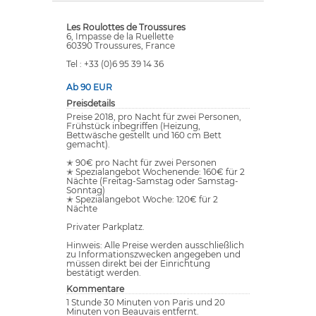
Les Roulottes de Troussures
6, Impasse de la Ruellette
60390 Troussures, France
Tel : +33 (0)6 95 39 14 36
Ab 90 EUR
Preisdetails
Preise 2018, pro Nacht für zwei Personen,
Frühstück inbegriffen (Heizung,
Bettwäsche gestellt und 160 cm Bett
gemacht).
✭ 90€ pro Nacht für zwei Personen
✭ Spezialangebot Wochenende: 160€ für 2
Nächte (Freitag-Samstag oder Samstag-
Sonntag)
✭ Spezialangebot Woche: 120€ für 2
Nächte
Privater Parkplatz.
Hinweis: Alle Preise werden ausschließlich
zu Informationszwecken angegeben und
müssen direkt bei der Einrichtung
bestätigt werden.
Kommentare
1 Stunde 30 Minuten von Paris und 20
Minuten von Beauvais entfernt.