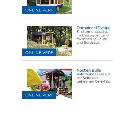
ONLINE VERF
Domaine d'Escapa
Ein Sternenquadrat
im Gascogner Land,
zwischen Toulouse
und Bordeaux.
ONLINE VERF
Noct'en Bulle
Teile deine Blase auf
der Seite des
geheimen Célé-Tals.
ONLINE VERF