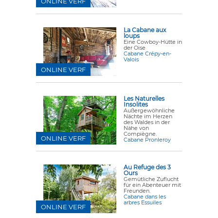
ONLINE VERF
La Cabane aux
loups
Eine Cowboy-Hütte in
der Oise
Cabane Crépy-en-
Valois
ONLINE VERF
Les Naturelles
Insolites
Außergewöhnliche
Nächte im Herzen
des Waldes in der
Nähe von
Compiègne.
ONLINE VERF
Cabane Pronleroy
Au Refuge des 3
Ours
Gemütliche Zuflucht
für ein Abenteuer mit
Freunden.
Cabane dans les
arbres Essuiles
ONLINE VERF