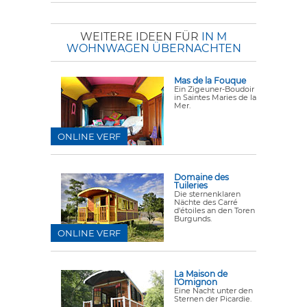
WEITERE IDEEN FÜR
IN M
WOHNWAGEN ÜBERNACHTEN
Mas de la Fouque
Ein Zigeuner-Boudoir
in Saintes Maries de la
Mer.
ONLINE VERF
Domaine des
Tuileries
Die sternenklaren
Nächte des Carré
d'étoiles an den Toren
Burgunds.
ONLINE VERF
La Maison de
l'Omignon
Eine Nacht unter den
Sternen der Picardie.