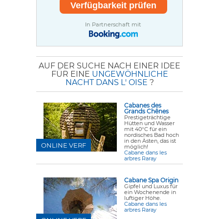
In Partnerschaft mit
AUF DER SUCHE NACH EINER IDEE
FÜR EINE
UNGEWÖHNLICHE
NACHT DANS L' OISE
?
Cabanes des
Grands Chênes
Prestigeträchtige
Hütten und Wasser
mit 40°C für ein
nordisches Bad hoch
in den Ästen, das ist
ONLINE VERF
möglich!
Cabane dans les
arbres Raray
Cabane Spa Origin
Gipfel und Luxus für
ein Wochenende in
luftiger Höhe.
Cabane dans les
arbres Raray