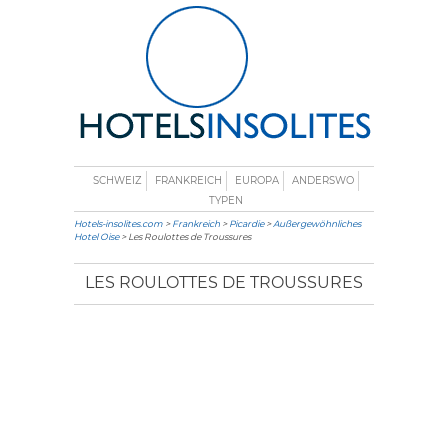
SCHWEIZ
FRANKREICH
EUROPA
ANDERSWO
TYPEN
Hotels-insolites.com
>
Frankreich
>
Picardie
>
Außergewöhnliches
Hotel Oise
> Les Roulottes de Troussures
LES ROULOTTES DE TROUSSURES