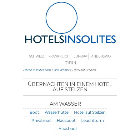
SCHWEIZ
FRANKREICH
EUROPA
ANDERSWO
TYPEN
Hotels-insolites.com
>
Am Wasser
> Hotel auf Stelzen
ÜBERNACHTEN IN EINEM HOTEL
AUF STELZEN
AM WASSER
Boot
Wasserhütte
Hotel auf Stelzen
Privatinsel
Hausboot
Leuchtturm
Hausboot