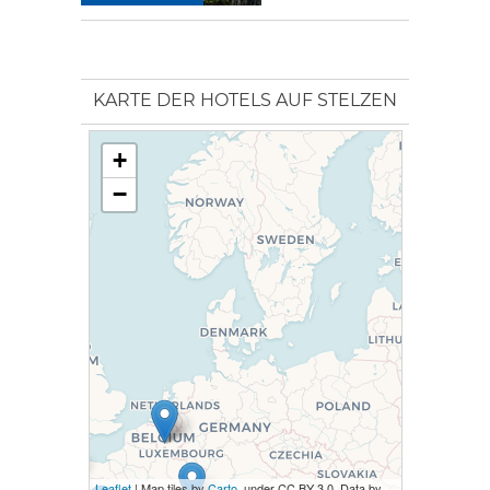
KARTE DER HOTELS AUF STELZEN
+
−
Leaflet
| Map tiles by
Carto
, under CC BY 3.0. Data by