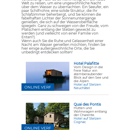
Welt zu reisen, um eine ungewöhnliche Nacht
über dem Wasser zu übernachten. Ein Seeufer, ein
paar Schilfrohre, eine solide Struktur, die Ihr
Schlafzimmer beherbergt, und Sie können die
fabelhaften Lichter der Sonnenuntergänge
genießen, die sich auf der Wasseroberfläche
spiegeln. Ganz zu schweigen von der Freude, vom
Plätschern entlang der Stelzen geweckt zu
werden (und vielleicht von einer Familie von
Enten?).
Wenn auch Sie die Ruhe und Gelassenheit einer
Nacht am Wasser genießen möchten, finden Sie
hier einige außergewöhnliche Orte, die Sie
unbedingt entdecken sollten!
Hotel Palafitte
Vom Design in die
freie Natur: ein
atemberaubender
Blick auf den See und
die Alpen.
Hotel auf Stelzen
ONLINE VERF
Neuchâtel
Quai des Pontis
Hütten und
Wohnwagen entlang
der Charente.
Hotel auf Stelzen
Cognac
ONLINE VERF