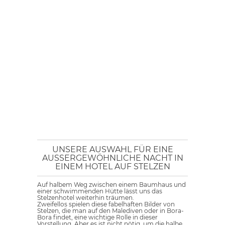
UNSERE AUSWAHL FÜR EINE
AUSSERGEWÖHNLICHE NACHT IN E
INEM HOTEL AUF STELZEN
Auf halbem Weg zwischen einem Baumhaus und
einer schwimmenden Hütte lässt uns das
Stelzenhotel weiterhin träumen.
Zweifellos spielen diese fabelhaften Bilder von
Stelzen, die man auf den Malediven oder in Bora-
Bora findet, eine wichtige Rolle in dieser
Vorstellung. Aber es ist nicht nötig, um die halbe