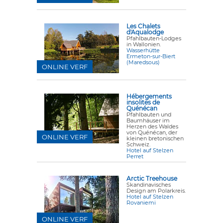
Les Chalets
d'Aqualodge
Pfahlbauten-Lodges
in Wallonien.
Wasserhütte
Ermeton-sur-Biert
(Maredsous)
ONLINE VERF
Hébergements
insolites de
Quénécan
Pfahlbauten und
Baumhäuser im
Herzen des Waldes
von Quénécan, der
ONLINE VERF
kleinen bretonischen
Schweiz.
Hotel auf Stelzen
Perret
Arctic Treehouse
Skandinavisches
Design am Polarkreis.
Hotel auf Stelzen
Rovaniemi
ONLINE VERF