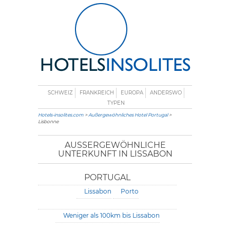
SCHWEIZ
FRANKREICH
EUROPA
ANDERSWO
TYPEN
Hotels-insolites.com
>
Außergewöhnliches Hotel Portugal
>
Lisbonne
AUSSERGEWÖHNLICHE U
NTERKUNFT IN LISSABON
PORTUGAL
Lissabon
Porto
Weniger als 100km bis Lissabon