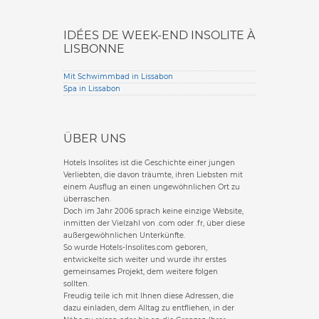
IDÉES DE WEEK-END INSOLITE À
LISBONNE
Mit Schwimmbad in Lissabon
Spa in Lissabon
ÜBER UNS
Hotels Insolites ist die Geschichte einer jungen
Verliebten, die davon träumte, ihren Liebsten mit
einem Ausflug an einen ungewöhnlichen Ort zu
überraschen.
Doch im Jahr 2006 sprach keine einzige Website,
inmitten der Vielzahl von .com oder .fr, über diese
außergewöhnlichen Unterkünfte.
So wurde Hotels-Insolites.com geboren,
entwickelte sich weiter und wurde ihr erstes
gemeinsames Projekt, dem weitere folgen
sollten.
Freudig teile ich mit Ihnen diese Adressen, die
dazu einladen, dem Alltag zu entfliehen, in der