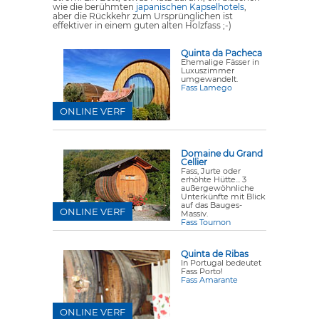
wie die berühmten
japanischen Kapselhotels
,
aber die Rückkehr zum Ursprünglichen ist
effektiver in einem guten alten Holzfass ;-)
Quinta da Pacheca
Ehemalige Fässer in
Luxuszimmer
umgewandelt.
Fass Lamego
ONLINE VERF
Domaine du Grand
Cellier
Fass, Jurte oder
erhöhte Hütte... 3
außergewöhnliche
Unterkünfte mit Blick
auf das Bauges-
ONLINE VERF
Massiv.
Fass Tournon
Quinta de Ribas
In Portugal bedeutet
Fass Porto!
Fass Amarante
ONLINE VERF