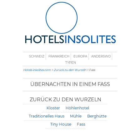
SCHWEIZ
FRANKREICH
EUROPA
ANDERSWO
TYPEN
Hotels-insolites.com
>
Zurück zu den Wurzeln
> Fass
ÜBERNACHTEN IN EINEM FASS
ZURÜCK ZU DEN WURZELN
Kloster
Höhlenhotel
Traditionelles Haus
Mühle
Berghütte
Tiny House
Fass