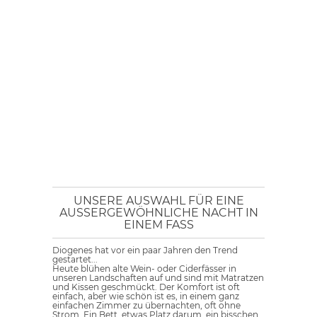
UNSERE AUSWAHL FÜR EINE
AUSSERGEWÖHNLICHE NACHT IN E
INEM FASS
Diogenes hat vor ein paar Jahren den Trend
gestartet...
Heute blühen alte Wein- oder Ciderfässer in
unseren Landschaften auf und sind mit Matratzen
und Kissen geschmückt. Der Komfort ist oft
einfach, aber wie schön ist es, in einem ganz
einfachen Zimmer zu übernachten, oft ohne
Strom. Ein Bett, etwas Platz darum, ein bisschen