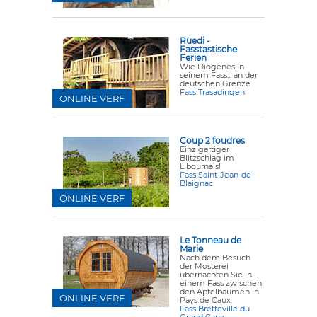
Rüedi -
Fasstastische
Ferien
Wie Diogenes in
seinem Fass... an der
deutschen Grenze
Fass Trasadingen
ONLINE VERF
Coup 2 foudres
Einzigartiger
Blitzschlag im
Libournais!
Fass Saint-Jean-de-
Blaignac
ONLINE VERF
Le Tonneau de
Marie
Nach dem Besuch
der Mosterei
übernachten Sie in
einem Fass zwischen
den Apfelbäumen in
ONLINE VERF
Pays de Caux.
Fass Bretteville du
Grand Caux