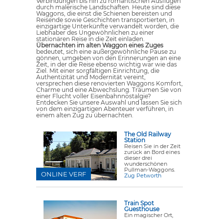
Verbindungen bis hin zu romantischen Ausflügen
durch malerische Landschaften. Heute sind diese
Waggons, die einst die Schienen bereisten und
Reisende sowie Geschichten transportierten, in
einzigartige Unterkünfte verwandelt worden, die
Liebhaber des Ungewöhnlichen zu einer
stationären Reise in die Zeit einladen.
Übernachten im alten Waggon eines Zuges
bedeutet, sich eine außergewöhnliche Pause zu
gönnen, umgeben von den Erinnerungen an eine
Zeit, in der die Reise ebenso wichtig war wie das
Ziel. Mit einer sorgfältigen Einrichtung, die
Authentizität und Modernität vereint,
versprechen diese renovierten Waggons Komfort,
Charme und eine Abwechslung. Träumen Sie von
einer Flucht voller Eisenbahnnostalgie?
Entdecken Sie unsere Auswahl und lassen Sie sich
von dem einzigartigen Abenteuer verführen, in
einem alten Zug zu übernachten.
The Old Railway
Station
Reisen Sie in der Zeit
zurück an Bord eines
dieser drei
wunderschönen
Pullman-Waggons.
ONLINE VERF
Zug Petworth
Train Spot
Guesthouse
Ein magischer Ort,