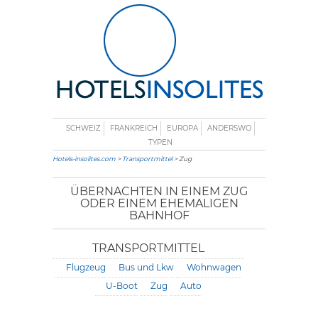
SCHWEIZ
FRANKREICH
EUROPA
ANDERSWO
TYPEN
Hotels-insolites.com
>
Transportmittel
> Zug
ÜBERNACHTEN IN EINEM ZUG
ODER EINEM EHEMALIGEN
BAHNHOF
TRANSPORTMITTEL
Flugzeug
Bus und Lkw
Wohnwagen
U-Boot
Zug
Auto