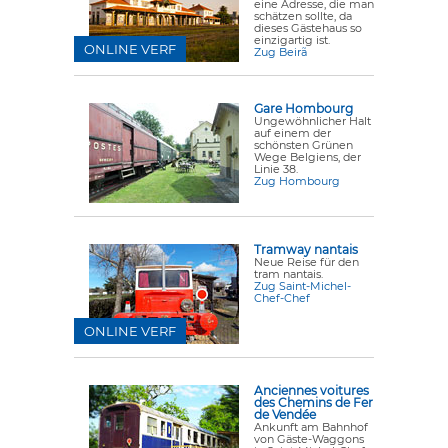
eine Adresse, die man
schätzen sollte, da
dieses Gästehaus so
einzigartig ist.
ONLINE VERF
Zug Beirã
Gare Hombourg
Ungewöhnlicher Halt
auf einem der
schönsten Grünen
Wege Belgiens, der
Linie 38.
Zug Hombourg
Tramway nantais
Neue Reise für den
tram nantais.
Zug Saint-Michel-
Chef-Chef
ONLINE VERF
Anciennes voitures
des Chemins de Fer
de Vendée
Ankunft am Bahnhof
von Gäste-Waggons