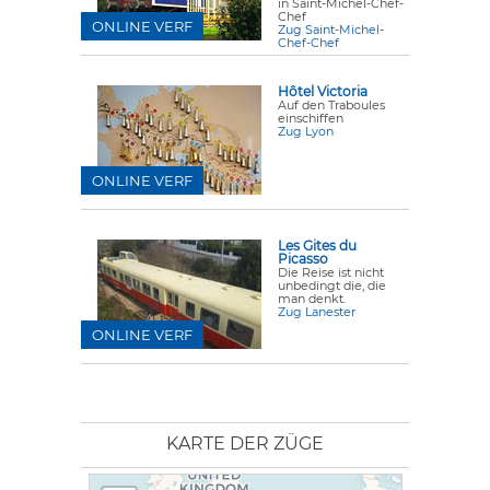
in Saint-Michel-Chef-
Chef
ONLINE VERF
Zug Saint-Michel-
Chef-Chef
Hôtel Victoria
Auf den Traboules
einschiffen
Zug Lyon
ONLINE VERF
Les Gites du
Picasso
Die Reise ist nicht
unbedingt die, die
man denkt.
Zug Lanester
ONLINE VERF
KARTE DER ZÜGE