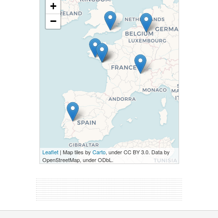
+
−
Leaflet
| Map tiles by
Carto
, under CC BY 3.0. Data by
OpenStreetMap, under ODbL.
Versione it