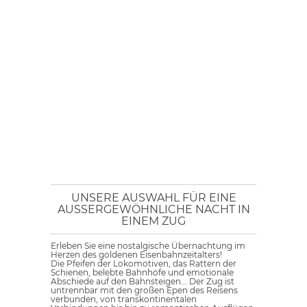
UNSERE AUSWAHL FÜR EINE
AUSSERGEWÖHNLICHE NACHT IN E
INEM ZUG
Erleben Sie eine nostalgische Übernachtung im
Herzen des goldenen Eisenbahnzeitalters!
Die Pfeifen der Lokomotiven, das Rattern der
Schienen, belebte Bahnhöfe und emotionale
Abschiede auf den Bahnsteigen... Der Zug ist
untrennbar mit den großen Epen des Reisens
verbunden, von transkontinentalen