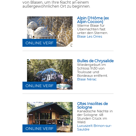
von Blasen, um Ihre Nacht an einem
außergewöhnlichen Ort zu beginnen.
Alpin D'Hôme (ex
Alpin Cocoon)
Warme Blase für
Übernachten fast
unter den Sternen.
Blase Les Orres
ONLINE VERF
Bulles de Chrysalide
Wiedergeburt im
Schloss 1h30 von
Toulouse und
Bordeaux entfernt.
Blase Nérac
ONLINE VERF
Gîtes Insolites de
Sologne
Kanadische Nächte in
der Sologne: 48
Stunden Glück im
Wald.
Luxuszelt Brinon-sur-
ONLINE VERF
Sauldre