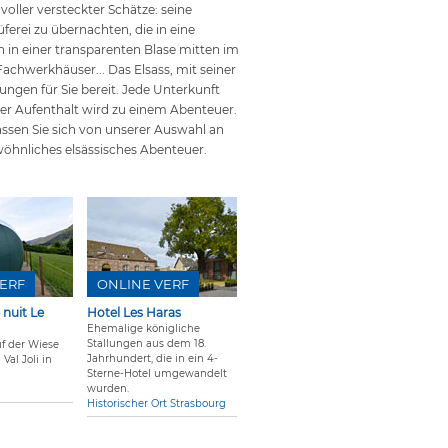
voller versteckter Schätze: seine
üferei zu übernachten, die in eine
in einer transparenten Blase mitten im
chwerkhäuser... Das Elsass, mit seiner
hungen für Sie bereit. Jede Unterkunft
eder Aufenthalt wird zu einem Abenteuer.
Lassen Sie sich von unserer Auswahl an
wöhnliches elsässisches Abenteuer.
ERF
ONLINE VERF
 nuit Le
Hotel Les Haras
Ehemalige königliche
Stallungen aus dem 18.
uf der Wiese
Jahrhundert, die in ein 4-
Val Joli in
Sterne-Hotel umgewandelt
wurden.
Historischer Ort Strasbourg