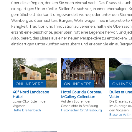
über diese Region, denken Sie noch einmal nach! Das Elsass ist auch 
einzigartigen Unterkünfte. Stellen Sie sich vor, in einer ehemaligen K
gemütliche Unterkunft umgewandelt wurde, oder unter den Sternen 
Weinberg zu übernachten. Burgen, Wohnwagen, neu interpretierte Fa
Fähigkeit, Tradition und Innovation zu vereinen, hält viele Überrasc
erzählt eine Geschichte, jeder Stein ruft eine Legende hervor, und j
Also, bereit, das Elsass aus einer neuen Perspektive zu entdecken? 
einzigartigen Unterkünften verzaubern und erleben Sie ein außerge
ONLINE VERF
ONLINE VERF
ONLINE V
48° Nord Landscape
Hotel Cour du Corbeau
Bulles et une
Høtel
MGallery Collection
Valtin
Luxus-Ökohütte in den
Auf den Spuren der
Die Blase ist a
Vogesen
Geschichte in Straßburg.
im Auberge du 
Hütte Breitenbach
Historischer Ort Strasbourg
den Vogesen.
Blase Le Valtin