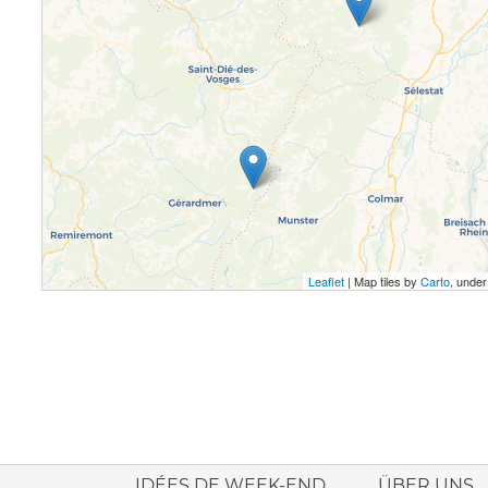
Leaflet
| Map tiles by
Carto
, unde
ione italiana
IDÉES DE WEEK-END
ÜBER UNS