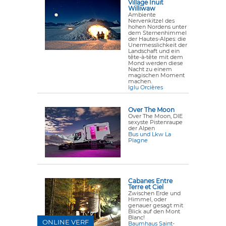
Village Inuit
Williwaw
Ambiente
Nervenkitzel des
hohen Nordens unter
dem Sternenhimmel
der Hautes-Alpes: die
Unermesslichkeit der
Landschaft und ein
tête-à-tête mit dem
Mond werden diese
Nacht zu einem
magischen Moment
machen.
Iglu Orcières
Over The Moon
Over The Moon, DIE
sexyste Pistenraupe
der Alpen
Bus und Lkw La
Plagne
Cabanes Entre
Terre et Ciel
Zwischen Erde und
Himmel, oder
genauer gesagt mit
Blick auf den Mont
Blanc!
ONLINE VERF
Baumhaus Saint-