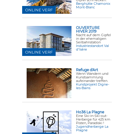
Gipfel schmecken.
Berghütte Chamonix
Mont-Blanc
ONLINE VERF
OUVERTURE
HIVER 2019
Nacht auf dem Gipfel
in der ehemaligen
Seilbahnstation
Industriestandort Val
dʼIsère
ONLINE VERF
Refuge d'Art
Wenn Wandern und
Kunstsammlung
aufeinander treffen.
Kunstprojekt Digne-
les-Bains
Ho36 La Plagne
Eine Ski-in-Ski-out-
Herberge für 425 km
Pisten, Paradiski !
Jugendherberge La
Plagne