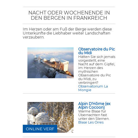
NACHT ODER WOCHENENDE IN
DEN BERGEN IN FRANKREICH
Im Herzen oder am Fuß der Berge werden diese
Unterkünfte die Liebhaber weiter Landschaften
verzaubern.
Observatoire du Pic
du Midi
Hätten Sie sich jemals
vorgestellt, eine
Nacht auf dem Gipfel,
im Herzen des
mythischen
Observatoire du Pic
du Midi, zu
verbringen?
Observatorium La
Mongie
Alpin D'Hôme (ex
Alpin Cocoon)
Warme Blase für
Übernachten fast
unter den Sternen.
Blase Les Orres
ONLINE VERF