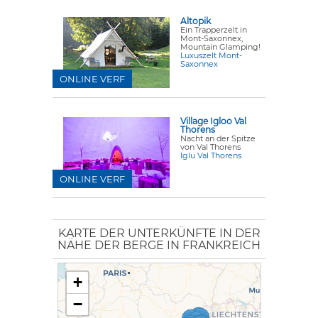
Altopik
Ein Trapperzelt in
Mont-Saxonnex,
Mountain Glamping!
Luxuszelt Mont-
Saxonnex
ONLINE VERF
Village Igloo Val
Thorens
Nacht an der Spitze
von Val Thorens
Iglu Val Thorens
ONLINE VERF
KARTE DER UNTERKÜNFTE IN DER
NÄHE DER BERGE IN FRANKREICH
+
−