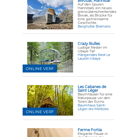
Bivouac Hannibal
Auf den Spuren
Hannibals: ein neues
grenzüberschreitendes
Biwak, als Brücke für
eine gemeinsame
Geschichte.
Berghütte Bramans
Crazy Bulles
Lustige Nester im
Ubaye-Tal!
Hängendes Nest Le
Lauzet-Ubaye
ONLINE VERF
Les Cabanes de
Saint Léger
Baumhäuser für eine
Naturpause vor den
Toren der Ecrins.
Baumhaus Saint-
Léger-les-Mélèzes
ONLINE VERF
Ferme Fortia
Elegante Pause in