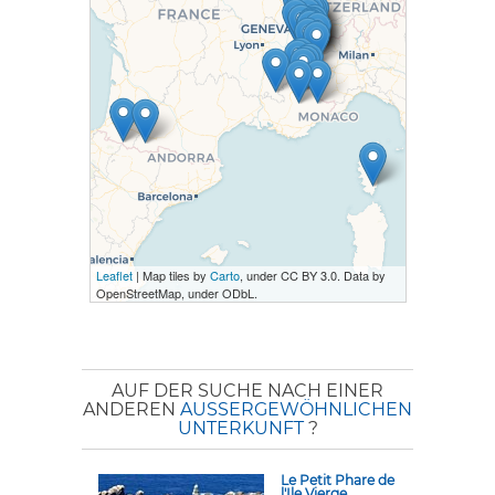
Leaflet
| Map tiles by
Carto
, under CC BY 3.0. Data by
OpenStreetMap, under ODbL.
AUF DER SUCHE NACH EINER
ANDEREN
AUSSERGEWÖHNLICHEN U
NTERKUNFT
?
Le Petit Phare de
l'Ile Vierge