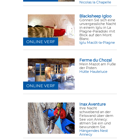
Nicolas la Chapelle
Blacksheep Igloo
Gönnen Sie sich eine
unvergessliche Nacht
in einem Iglu in La
Plagne-Paradiski mit
Blick auf den Mont
Blanc.
ONLINE VERF
Iglu Macôt-la-Plagne
Ferme du Chozal
Mein Mazot am Fuße
der Pisten.
Hütte Hauteluce
ONLINE VERF
Inax Aventure
Ihre Nacht
schwebend an der
Felswand über dem
See von Annecy:
atmen Sie ein und
bewundern Sie.
Hängendes Nest
Annecy