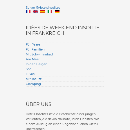
Versione it
Suivre @HotelsInsolites
English version
IDÉES DE WEEK-END INSOLITE
IN FRANKREICH
Für Paare
Für Familien
Mit Schwimmbad
Am Meer
In den Bergen
Spa
Luxus
Mit Jacuzzi
Glamping
ÜBER UNS
Hotels Insolites ist die Geschichte einer jungen
Verliebten, die davon träumte, ihren Liebsten mit
einem Ausflug an einen ungewöhnlichen Ort zu
überraschen.