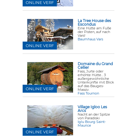
ONLINE VERF
La Tree House des
Escondus
Eine Hütte am Fuße
der Pisten, auf nach
Vars!
Baumhaus Vars
ONLINE VERF
Domaine du Grand
Cellier
Fass, Jurte oder
erhöhte Hütte... 3
außergewöhnliche
Unterkünfte mit Blick
auf das Bauges-
ONLINE VERF
Massiv.
Fass Tournon
Village Igloo Les
Arcs
Nacht an der Spitze
von Paradiski
Iglu Bourg Saint-
Maurice
ONLINE VERF