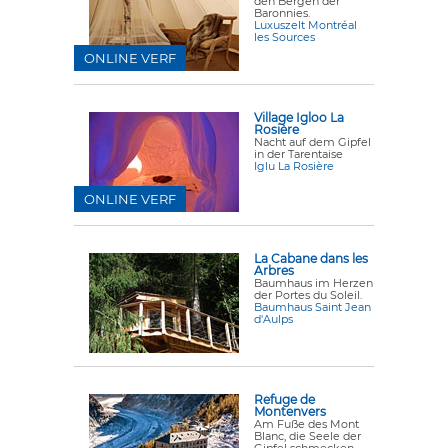
den Bergen der
Baronnies.
Luxuszelt Montréal
les Sources
ONLINE VERF
Village Igloo La
Rosière
Nacht auf dem Gipfel
in der Tarentaise
Iglu La Rosière
ONLINE VERF
La Cabane dans les
Arbres
Baumhaus im Herzen
der Portes du Soleil.
Baumhaus Saint Jean
d'Aulps
Refuge de
Montenvers
Am Fuße des Mont
Blanc, die Seele der