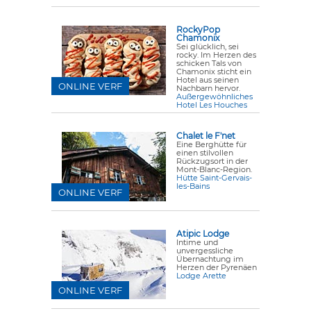
RockyPop
Chamonix
Sei glücklich, sei
rocky. Im Herzen des
schicken Tals von
Chamonix sticht ein
Hotel aus seinen
ONLINE VERF
Nachbarn hervor.
Außergewöhnliches
Hotel Les Houches
Chalet le F'net
Eine Berghütte für
einen stilvollen
Rückzugsort in der
Mont-Blanc-Region.
Hütte Saint-Gervais-
les-Bains
ONLINE VERF
Atipic Lodge
Intime und
unvergessliche
Übernachtung im
Herzen der Pyrenäen
Lodge Arette
ONLINE VERF