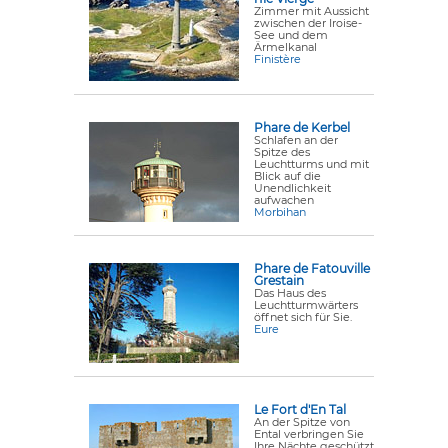
Zimmer mit Aussicht
zwischen der Iroise-
See und dem
Ärmelkanal
Finistère
Phare de Kerbel
Schlafen an der
Spitze des
Leuchtturms und mit
Blick auf die
Unendlichkeit
aufwachen
Morbihan
Phare de Fatouville
Grestain
Das Haus des
Leuchtturmwärters
öffnet sich für Sie.
Eure
Le Fort d'En Tal
An der Spitze von
Ental verbringen Sie
Ihre Nächte geschützt