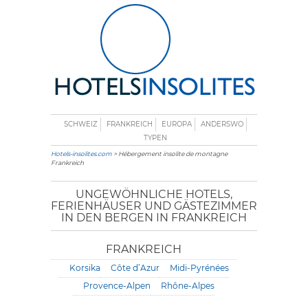
SCHWEIZ
FRANKREICH
EUROPA
ANDERSWO
TYPEN
Hotels-insolites.com
> Hébergement insolite de montagne
Frankreich
UNGEWÖHNLICHE HOTELS,
FERIENHÄUSER UND GÄSTEZIMMER
IN DEN BERGEN IN FRANKREICH
FRANKREICH
Korsika
Côte d’Azur
Midi-Pyrénées
Provence-Alpen
Rhône-Alpes