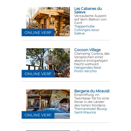
Les Cabanes du
Saleve
Verzauberte Auszeit
auf dem Balkon von
Genf.
Trapperhütte
Collonges-sous-
ONLINE VERF
Salève
Cocoon Village
Glamping Corsica, das
Versprechen einer
absolut einzigartigen
Nacht weltweit.
Hängendes Nest
Porto-Vecchio
ONLINE VERF
Bergerie du Miravidi
Einschiffung im
Tarentaise-Tal für eine
Reise in die Länder
des hohen Nordens.
Themenhotel Bourg-
Saint-Maurice
ONLINE VERF