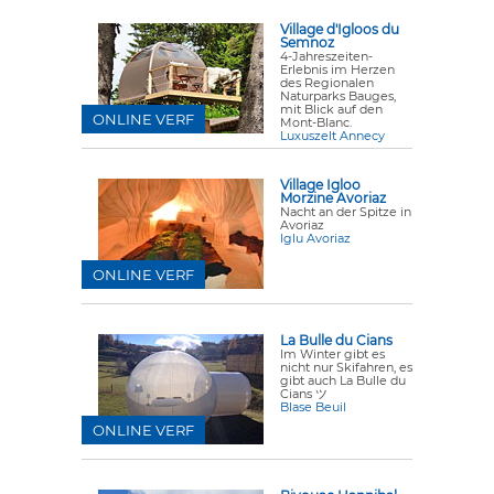
Village d'Igloos du
Semnoz
4-Jahreszeiten-
Erlebnis im Herzen
des Regionalen
Naturparks Bauges,
mit Blick auf den
ONLINE VERF
Mont-Blanc.
Luxuszelt Annecy
Village Igloo
Morzine Avoriaz
Nacht an der Spitze in
Avoriaz
Iglu Avoriaz
ONLINE VERF
La Bulle du Cians
Im Winter gibt es
nicht nur Skifahren, es
gibt auch La Bulle du
Cians ツ
Blase Beuil
ONLINE VERF