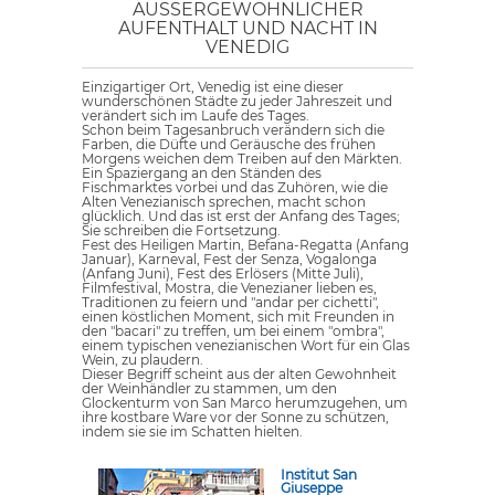
AUSSERGEWÖHNLICHER A
UFENTHALT UND NACHT IN V
ENEDIG
Einzigartiger Ort, Venedig ist eine dieser
wunderschönen Städte zu jeder Jahreszeit und
verändert sich im Laufe des Tages.
Schon beim Tagesanbruch verändern sich die
Farben, die Düfte und Geräusche des frühen
Morgens weichen dem Treiben auf den Märkten.
Ein Spaziergang an den Ständen des
Fischmarktes vorbei und das Zuhören, wie die
Alten Venezianisch sprechen, macht schon
glücklich. Und das ist erst der Anfang des Tages;
Sie schreiben die Fortsetzung.
Fest des Heiligen Martin, Befana-Regatta (Anfang
Januar), Karneval, Fest der Senza, Vogalonga
(Anfang Juni), Fest des Erlösers (Mitte Juli),
Filmfestival, Mostra, die Venezianer lieben es,
Traditionen zu feiern und "andar per cichetti",
einen köstlichen Moment, sich mit Freunden in
den "bacari" zu treffen, um bei einem "ombra",
einem typischen venezianischen Wort für ein Glas
Wein, zu plaudern.
Dieser Begriff scheint aus der alten Gewohnheit
der Weinhändler zu stammen, um den
Glockenturm von San Marco herumzugehen, um
ihre kostbare Ware vor der Sonne zu schützen,
indem sie sie im Schatten hielten.
Institut San
Giuseppe