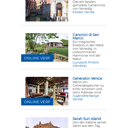
Das am besten
gehütete Geheimnis
von Venedig
Kloster Venise
Canonici di San
Marco
Ein magisches
Erlebnis in der Nähe
von Venedig, in
vollkommener
Harmonie mit der
ONLINE VERF
Natur.
Luxuszelt Mirano
(Vénétie)
Generator Venice
Wenn ein
Getreidespeicher zu
einer schicken und
retro Adresse wird.
Jugendherberge
Venise
ONLINE VERF
Sarah Sun Island
Von der Kabine seiner
Yacht aus den Tag