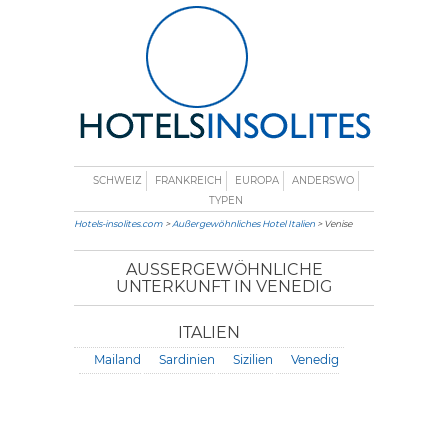
SCHWEIZ
FRANKREICH
EUROPA
ANDERSWO
TYPEN
Hotels-insolites.com
>
Außergewöhnliches Hotel Italien
> Venise
AUSSERGEWÖHNLICHE U
NTERKUNFT IN VENEDIG
ITALIEN
Mailand
Sardinien
Sizilien
Venedig