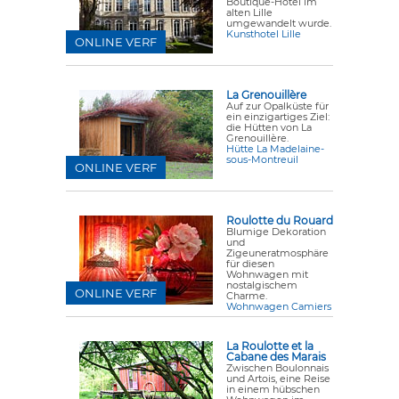
Boutique-Hotel im
alten Lille
umgewandelt wurde.
Kunsthotel Lille
ONLINE VERF
La Grenouillère
Auf zur Opalküste für
ein einzigartiges Ziel:
die Hütten von La
Grenouillère.
Hütte La Madelaine-
sous-Montreuil
ONLINE VERF
Roulotte du Rouard
Blumige Dekoration
und
Zigeuneratmosphäre
für diesen
Wohnwagen mit
nostalgischem
ONLINE VERF
Charme.
Wohnwagen Camiers
La Roulotte et la
Cabane des Marais
Zwischen Boulonnais
und Artois, eine Reise
in einem hübschen