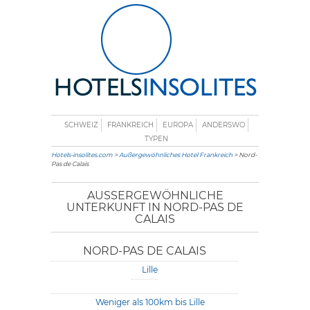
SCHWEIZ
FRANKREICH
EUROPA
ANDERSWO
TYPEN
Hotels-insolites.com
>
Außergewöhnliches Hotel Frankreich
> Nord-
Pas de Calais
AUSSERGEWÖHNLICHE U
NTERKUNFT IN NORD-PAS DE C
ALAIS
NORD-PAS DE CALAIS
Lille
Weniger als 100km bis Lille