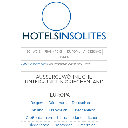
SCHWEIZ
FRANKREICH
EUROPA
ANDERSWO
TYPEN
Hotels-insolites.com
> Außergewöhnliches Hotel Grèce
AUSSERGEWÖHNLICHE U
NTERKUNFT IN GRIECHENLAND
EUROPA
Belgien
Dänemark
Deutschland
Finnland
Frankreich
Griechenland
Großbritannien
Irland
Island
Italien
Niederlande
Norwegen
Österreich