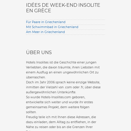
IDÉES DE WEEK-END INSOLITE
EN GRÈCE
Für Paare in Griechenland
Mit Schwimmbad in Griechenland
Am Meer in Griechenland
ÜBER UNS
Hotels Insolites ist die Geschichte einer jungen
Verliebten, die davon träumte, ihren Liebsten mit
einem Ausflug an einen ungewöhnlichen Ort zu
überraschen.
Doch im Jahr 2006 sprach keine einzige Website,
inmitten der Vielzahl von .com oder .fr, über diese
außergewöhnlichen Unterkünfte.
So wurde Hotels-Insolites.com geboren,
entwickelte sich weiter und wurde ihr erstes
gemeinsames Projekt, dem weitere folgen
sollten.
Freudig teile ich mit Ihnen diese Adressen, die
dazu einladen, dem Alltag zu entfliehen, in der
Nähe zu reisen oder bis an die Grenzen Ihrer