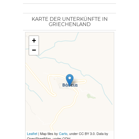
KARTE DER UNTERKÜNFTE IN
GRIECHENLAND
+
−
Leaflet
| Map tiles by
Carto
, under CC BY 3.0. Data by
OpenStreetMap, under ODbL.