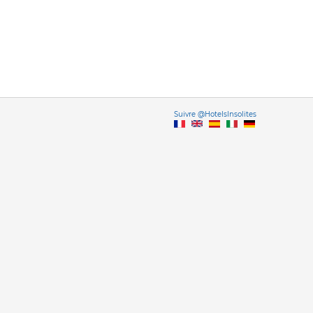
Vers
Suivre @HotelsInsolites
English version