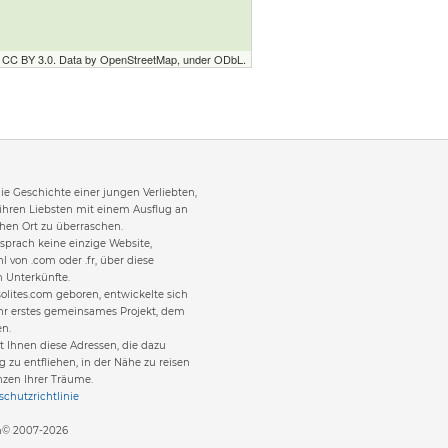
r CC BY 3.0. Data by OpenStreetMap, under ODbL.
 die Geschichte einer jungen Verliebten,
 ihren Liebsten mit einem Ausflug an
en Ort zu überraschen.
sprach keine einzige Website,
l von .com oder .fr, über diese
 Unterkünfte.
olites.com geboren, entwickelte sich
hr erstes gemeinsames Projekt, dem
en.
it Ihnen diese Adressen, die dazu
g zu entfliehen, in der Nähe zu reisen
nzen Ihrer Träume.
chutzrichtlinie
om© 2007-2026