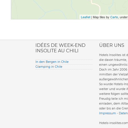
Leaflet
| Map tiles by
Carto
, unde
ione italiana
IDÉES DE WEEK-END
ÜBER UNS
INSOLITE AU CHILI
Hotels Insolites ist
die davon träumte,
In den Bergen in Chile
einen ungewöhnlich
Glamping in Chile
Doch im Jahr 2006 
inmitten der Vielzah
außergewöhnlichen
So wurde Hotels-Ins
weiter und wurde i
weitere folgen sollt
Freudig teile ich m
einladen, dem Allta
oder bis an die Gre
Impressum
-
Datens
Hotels-insolites.c