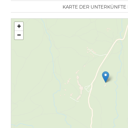
KARTE DER UNTERKÜNFTE I
+
−