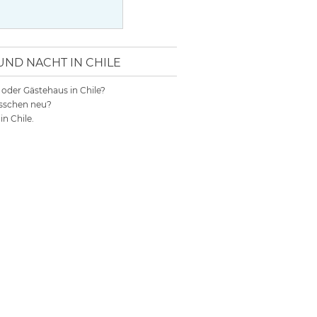
D NACHT IN CHILE
l oder Gästehaus in Chile?
bisschen neu?
n Chile.