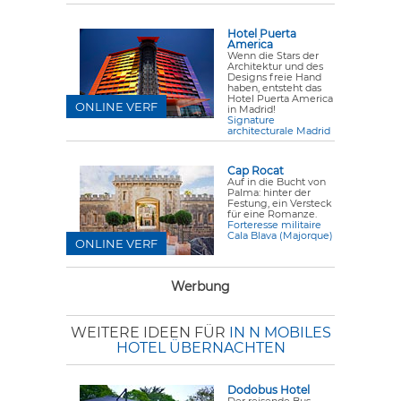
Hotel Puerta
America
Wenn die Stars der
Architektur und des
Designs freie Hand
haben, entsteht das
Hotel Puerta America
ONLINE VERF
in Madrid!
Signature
architecturale Madrid
Cap Rocat
Auf in die Bucht von
Palma: hinter der
Festung, ein Versteck
für eine Romanze.
Forteresse militaire
Cala Blava (Majorque)
ONLINE VERF
Werbung
WEITERE IDEEN FÜR
IN N MOBILES
HOTEL ÜBERNACHTEN
Dodobus Hotel