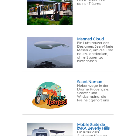
Der reisende Bus
deiner Träume
Manned Cloud
Ein Luftkreuzer des
Designers Jean-Marie
Massaud, um
die Erde
neu zu entdecken,
ohne Spuren zu
hinterlassen
.
Scoot'Nomad
Nebenwege in der
Drôme Provençale:
Scooter und
Wildcamping, die
Freiheit gehört uns!
Mobile Suite de
l'AKA Beverly Hills
Ein luxuriöser
Airstream für eine