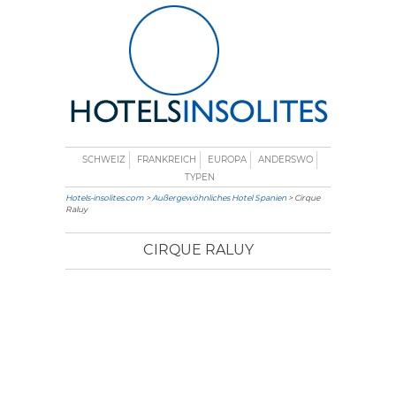
SCHWEIZ
FRANKREICH
EUROPA
ANDERSWO
TYPEN
Hotels-insolites.com
>
Außergewöhnliches Hotel Spanien
> Cirque
Raluy
CIRQUE RALUY