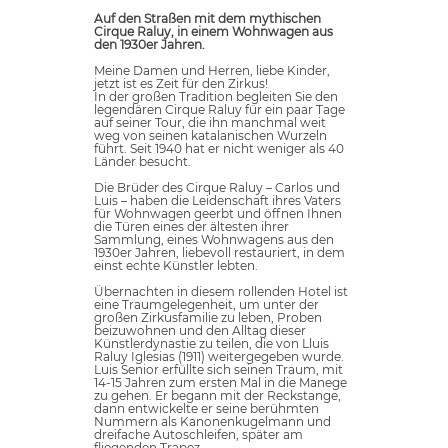
Auf den Straßen mit dem mythischen
Cirque Raluy, in einem Wohnwagen aus
den 1930er Jahren.
Meine Damen und Herren, liebe Kinder,
jetzt ist es Zeit für den Zirkus!
In der großen Tradition begleiten Sie den
legendären Cirque Raluy für ein paar Tage
auf seiner Tour, die ihn manchmal weit
weg von seinen katalanischen Wurzeln
führt. Seit 1940 hat er nicht weniger als 40
Länder besucht.
Die Brüder des Cirque Raluy – Carlos und
Luis – haben die Leidenschaft ihres Vaters
für Wohnwagen geerbt und öffnen Ihnen
die Türen eines der ältesten ihrer
Sammlung, eines Wohnwagens aus den
1930er Jahren, liebevoll restauriert, in dem
einst echte Künstler lebten.
Übernachten in diesem rollenden Hotel ist
eine Traumgelegenheit, um unter der
großen Zirkusfamilie zu leben, Proben
beizuwohnen und den Alltag dieser
Künstlerdynastie zu teilen, die von Lluis
Raluy Iglesias (1911) weitergegeben wurde.
Luis Senior erfüllte sich seinen Traum, mit
14-15 Jahren zum ersten Mal in die Manege
zu gehen. Er begann mit der Reckstange,
dann entwickelte er seine berühmten
Nummern als Kanonenkugelmann und
dreifache Autoschleifen, später am
fliegenden Trapez.