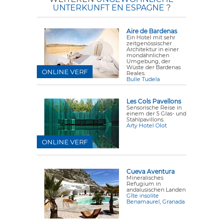
UNTERKUNFT EN ESPAGNE
?
Aire de Bardenas
Ein Hotel mit sehr
zeitgenössischer
Architektur in einer
mondähnlichen
Umgebung, der
Wüste der Bardenas
ONLINE VERF
Reales.
Bulle Tudela
Les Cols Pavellons
Sensorische Reise in
einem der 5 Glas- und
Stahlpavillons.
Arty Hotel Olot
ONLINE VERF
Cueva Aventura
Mineralisches
Refugium in
andalusischen Landen
Gîte insolite
Benamaurel, Granada