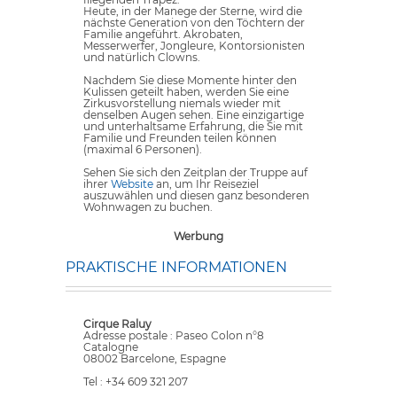
Heute, in der Manege der Sterne, wird die
nächste Generation von den Töchtern der
Familie angeführt. Akrobaten,
Messerwerfer, Jongleure, Kontorsionisten
und natürlich Clowns.
Nachdem Sie diese Momente hinter den
Kulissen geteilt haben, werden Sie eine
Zirkusvorstellung niemals wieder mit
denselben Augen sehen. Eine einzigartige
und unterhaltsame Erfahrung, die Sie mit
Familie und Freunden teilen können
(maximal 6 Personen).
Sehen Sie sich den Zeitplan der Truppe auf
ihrer
Website
an, um Ihr Reiseziel
auszuwählen und diesen ganz besonderen
Wohnwagen zu buchen.
Werbung
PRAKTISCHE INFORMATIONEN
Cirque Raluy
Adresse postale : Paseo Colon n°8
Catalogne
08002 Barcelone, Espagne
Tel : +34 609 321 207