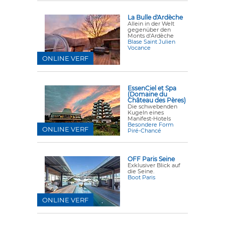
La Bulle d'Ardèche
Allein in der Welt
gegenüber den
Monts d'Ardèche
Blase Saint Julien
Vocance
ONLINE VERF
EssenCiel et Spa
(Domaine du
Château des Pères)
Die schwebenden
Kugeln eines
Manifest-Hotels
Besondere Form
ONLINE VERF
Piré-Chancé
OFF Paris Seine
Exklusiver Blick auf
die Seine.
Boot Paris
ONLINE VERF