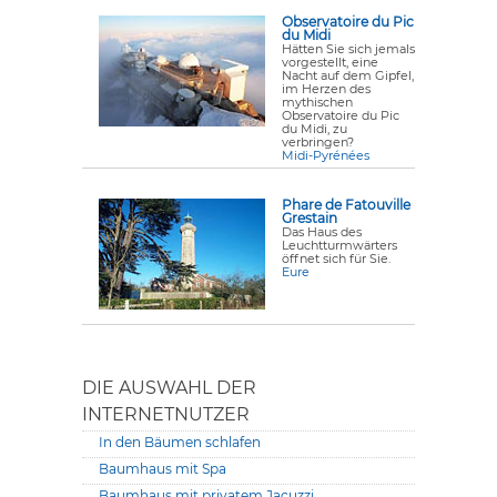
Observatoire du Pic
du Midi
Hätten Sie sich jemals
vorgestellt, eine
Nacht auf dem Gipfel,
im Herzen des
mythischen
Observatoire du Pic
du Midi, zu
verbringen?
Midi-Pyrénées
Phare de Fatouville
Grestain
Das Haus des
Leuchtturmwärters
öffnet sich für Sie.
Eure
DIE AUSWAHL DER
INTERNETNUTZER
In den Bäumen schlafen
Baumhaus mit Spa
Baumhaus mit privatem Jacuzzi