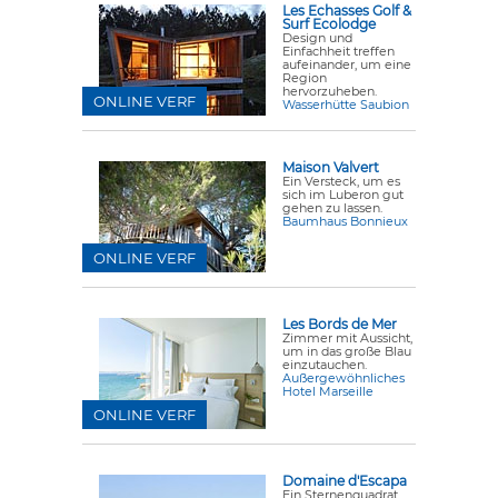
Les Echasses Golf &
Surf Ecolodge
Design und
Einfachheit treffen
aufeinander, um eine
Region
hervorzuheben.
ONLINE VERF
Wasserhütte Saubion
Maison Valvert
Ein Versteck, um es
sich im Luberon gut
gehen zu lassen.
Baumhaus Bonnieux
ONLINE VERF
Les Bords de Mer
Zimmer mit Aussicht,
um in das große Blau
einzutauchen.
Außergewöhnliches
Hotel Marseille
ONLINE VERF
Domaine d'Escapa
Ein Sternenquadrat