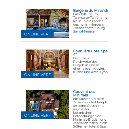
Bergerie du Miravidi
Einschiffung im
Tarentaise-Tal für eine
Reise in die Länder
des hohen Nordens.
Themenhotel Bourg-
Saint-Maurice
ONLINE VERF
Fourvière Hotel Spa
4*
Der Luxus in
Reichweite des
Hügels in einem
ehemaligen Kloster.
Kirche und Abtei Lyon
ONLINE VERF
Couvent des
Minimes
Ein Kloster aus dem
17. Jahrhundert knüpft
an seine Geschichte
an, die der
botanischen
ONLINE VERF
Entdeckungen der
Minimes-Brüder, und
verwandelt sich in ein
5-Sterne-Hotel & Spa.