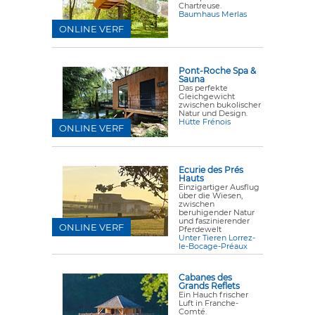
Chartreuse.
Baumhaus Merlas
ONLINE VERF
Pont-Roche Spa &
Sauna
Das perfekte
Gleichgewicht
zwischen bukolischer
Natur und Design.
Hütte Frénois
ONLINE VERF
Ecurie des Prés
Hauts
Einzigartiger Ausflug
über die Wiesen,
zwischen
beruhigender Natur
und faszinierender
ONLINE VERF
Pferdewelt
Unter Tieren Lorrez-
le-Bocage-Préaux
Cabanes des
Grands Reflets
Ein Hauch frischer
Luft in Franche-
Comté.