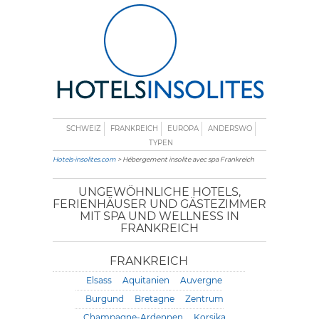
SCHWEIZ
FRANKREICH
EUROPA
ANDERSWO
TYPEN
Hotels-insolites.com
> Hébergement insolite avec spa Frankreich
UNGEWÖHNLICHE HOTELS,
FERIENHÄUSER UND GÄSTEZIMMER
MIT SPA UND WELLNESS IN
FRANKREICH
FRANKREICH
Elsass
Aquitanien
Auvergne
Burgund
Bretagne
Zentrum
Champagne-Ardennen
Korsika