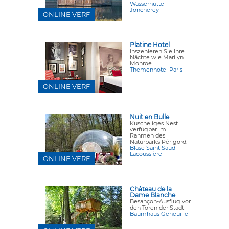
Wasserhütte
Joncherey
ONLINE VERF
Platine Hotel
Inszenieren Sie Ihre
Nächte wie Marilyn
Monroe.
Themenhotel Paris
ONLINE VERF
Nuit en Bulle
Kuscheliges Nest
verfügbar im
Rahmen des
Naturparks Périgord.
Blase Saint Saud
Lacoussière
ONLINE VERF
Château de la
Dame Blanche
Besançon-Ausflug vor
den Toren der Stadt
Baumhaus Geneuille