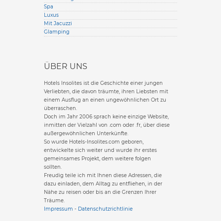
Spa
Luxus
Mit Jacuzzi
Glamping
ÜBER UNS
Hotels Insolites ist die Geschichte einer jungen
Verliebten, die davon träumte, ihren Liebsten mit
einem Ausflug an einen ungewöhnlichen Ort zu
überraschen.
Doch im Jahr 2006 sprach keine einzige Website,
inmitten der Vielzahl von .com oder .fr, über diese
außergewöhnlichen Unterkünfte.
So wurde Hotels-Insolites.com geboren,
entwickelte sich weiter und wurde ihr erstes
gemeinsames Projekt, dem weitere folgen
sollten.
Freudig teile ich mit Ihnen diese Adressen, die
dazu einladen, dem Alltag zu entfliehen, in der
Nähe zu reisen oder bis an die Grenzen Ihrer
Träume.
Impressum
-
Datenschutzrichtlinie