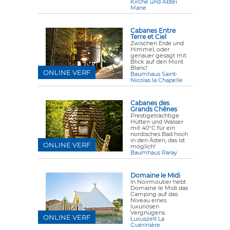
Kirche und Abtei
Mane
Cabanes Entre
Terre et Ciel
Zwischen Erde und
Himmel, oder
genauer gesagt mit
Blick auf den Mont
Blanc!
ONLINE VERF
Baumhaus Saint-
Nicolas la Chapelle
Cabanes des
Grands Chênes
Prestigeträchtige
Hütten und Wasser
mit 40°C für ein
nordisches Bad hoch
in den Ästen, das ist
ONLINE VERF
möglich!
Baumhaus Raray
Domaine le Midi
In Noirmoutier hebt
Domaine le Midi das
Camping auf das
Niveau eines
luxuriösen
Vergnügens.
ONLINE VERF
Luxuszelt La
Guérinière