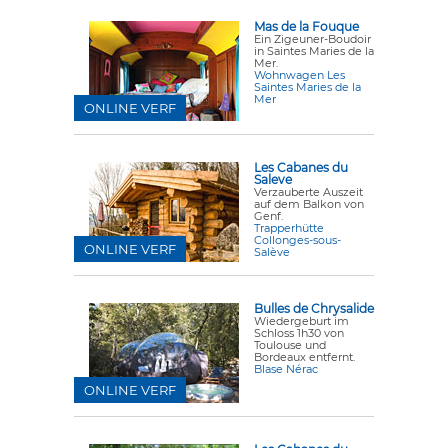
Mas de la Fouque
Ein Zigeuner-Boudoir
in Saintes Maries de la
Mer.
Wohnwagen Les
Saintes Maries de la
Mer
ONLINE VERF
Les Cabanes du
Saleve
Verzauberte Auszeit
auf dem Balkon von
Genf.
Trapperhütte
Collonges-sous-
ONLINE VERF
Salève
Bulles de Chrysalide
Wiedergeburt im
Schloss 1h30 von
Toulouse und
Bordeaux entfernt.
Blase Nérac
ONLINE VERF