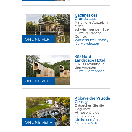
Cabanes des
Grands Lacs
Natürliche Auszeit in
einer
schwimmenden Spa-
Hütte in Franche-
Comté.
ONLINE VERF
Wasserhütte Chassey-
lès-Montbozon
48° Nord
Landscape Høtel
Luxus-Ökohütte in
den Vogesen
Hütte Breitenbach
ONLINE VERF
Abbaye des Vaux de
Cernay
Entdecken Sie die
Hogwarts-
Atmosphäre von
Harry Potter
Kirche und Abtei
ONLINE VERF
Cernay-la-Ville