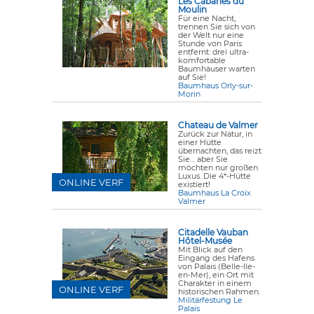
Les Cabanes du
Moulin
Für eine Nacht,
trennen Sie sich von
der Welt nur eine
Stunde von Paris
entfernt: drei ultra-
komfortable
Baumhäuser warten
auf Sie!
Baumhaus Orly-sur-
Morin
Chateau de Valmer
Zurück zur Natur, in
einer Hütte
übernachten, das reizt
Sie… aber Sie
möchten nur großen
Luxus. Die 4*-Hütte
ONLINE VERF
existiert!
Baumhaus La Croix
Valmer
Citadelle Vauban
Hôtel-Musée
Mit Blick auf den
Eingang des Hafens
von Palais (Belle-Ile-
en-Mer), ein Ort mit
Charakter in einem
ONLINE VERF
historischen Rahmen.
Militärfestung Le
Palais