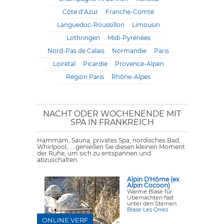
Côte d’Azur
Franche-Comté
Languedoc-Roussillon
Limousin
Lothringen
Midi-Pyrénées
Nord-Pas de Calais
Normandie
Paris
Loiretal
Picardie
Provence-Alpen
Region Paris
Rhône-Alpes
NACHT ODER WOCHENENDE MIT
SPA IN FRANKREICH
Hammam, Sauna, privates Spa, nordisches Bad,
Whirlpool, ... genießen Sie diesen kleinen Moment
der Ruhe, um sich zu entspannen und
abzuschalten.
Alpin D'Hôme (ex
Alpin Cocoon)
Warme Blase für
Übernachten fast
unter den Sternen.
Blase Les Orres
ONLINE VERF