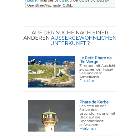
Leaflet
| Map tiles by
Carto
, under CC BY 3.0. Data by
OpenStreetMap, under ODbL.
AUF DER SUCHE NACH EINER
ANDEREN
AUSSERGEWÖHNLICHEN U
NTERKUNFT
?
Le Petit Phare de
l'Ile Vierge
Zimmer mit Aussicht
zwischen der Iroise-
See und dem
Ärmelkanal
Finistère
Phare de Kerbel
Schlafen an der
Spitze des
Leuchtturms und mit
Blick auf die
Unendlichkeit
aufwachen
Morbihan