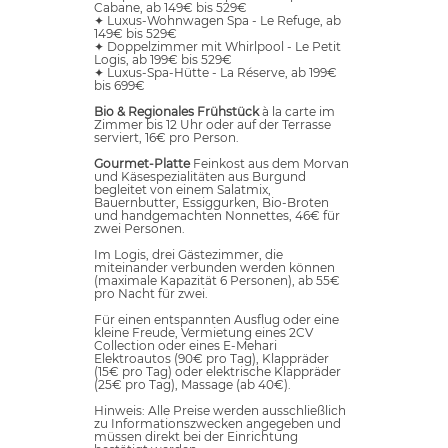
Cabane, ab 149€ bis 529€
✦ Luxus-Wohnwagen Spa - Le Refuge, ab
149€ bis 529€
✦ Doppelzimmer mit Whirlpool - Le Petit
Logis, ab 199€ bis 529€
✦ Luxus-Spa-Hütte - La Réserve, ab 199€
bis 699€
Bio & Regionales Frühstück
à la carte im
Zimmer bis 12 Uhr oder auf der Terrasse
serviert, 16€ pro Person.
Gourmet-Platte
Feinkost aus dem Morvan
und Käsespezialitäten aus Burgund
begleitet von einem Salatmix,
Bauernbutter, Essiggurken, Bio-Broten
und handgemachten Nonnettes, 46€ für
zwei Personen.
Im Logis, drei Gästezimmer, die
miteinander verbunden werden können
(maximale Kapazität 6 Personen), ab 55€
pro Nacht für zwei.
Für einen entspannten Ausflug oder eine
kleine Freude, Vermietung eines 2CV
Collection oder eines E-Mehari
Elektroautos (90€ pro Tag), Klappräder
(15€ pro Tag) oder elektrische Klappräder
(25€ pro Tag), Massage (ab 40€).
Hinweis: Alle Preise werden ausschließlich
zu Informationszwecken angegeben und
müssen direkt bei der Einrichtung