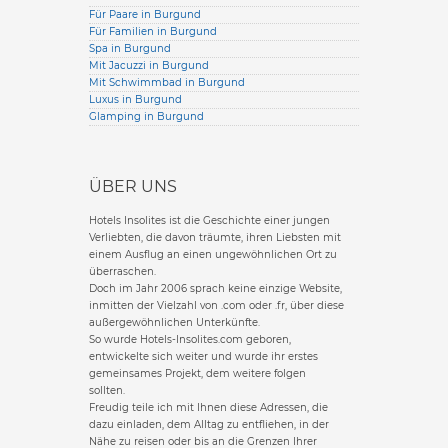
Für Paare in Burgund
Für Familien in Burgund
Spa in Burgund
Mit Jacuzzi in Burgund
Mit Schwimmbad in Burgund
Luxus in Burgund
Glamping in Burgund
ÜBER UNS
Hotels Insolites ist die Geschichte einer jungen
Verliebten, die davon träumte, ihren Liebsten mit
einem Ausflug an einen ungewöhnlichen Ort zu
überraschen.
Doch im Jahr 2006 sprach keine einzige Website,
inmitten der Vielzahl von .com oder .fr, über diese
außergewöhnlichen Unterkünfte.
So wurde Hotels-Insolites.com geboren,
entwickelte sich weiter und wurde ihr erstes
gemeinsames Projekt, dem weitere folgen
sollten.
Freudig teile ich mit Ihnen diese Adressen, die
dazu einladen, dem Alltag zu entfliehen, in der
Nähe zu reisen oder bis an die Grenzen Ihrer