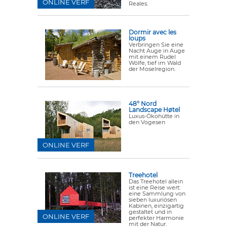
ONLINE VERF
Reales.
Dormir avec les
loups
Verbringen Sie eine
Nacht Auge in Auge
mit einem Rudel
Wölfe, tief im Wald
der Moselregion.
48° Nord
Landscape Høtel
Luxus-Ökohütte in
den Vogesen
ONLINE VERF
Treehotel
Das Treehotel allein
ist eine Reise wert:
eine Sammlung von
sieben luxuriösen
Kabinen, einzigartig
gestaltet und in
ONLINE VERF
perfekter Harmonie
mit der Natur.