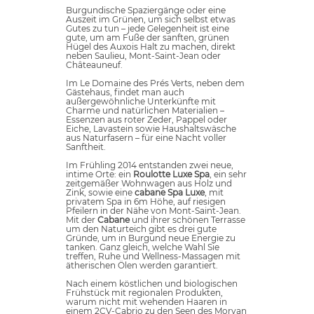
Burgundische Spaziergänge oder eine
Auszeit im Grünen, um sich selbst etwas
Gutes zu tun – jede Gelegenheit ist eine
gute, um am Fuße der sanften, grünen
Hügel des Auxois Halt zu machen, direkt
neben Saulieu, Mont-Saint-Jean oder
Châteauneuf.
Im Le Domaine des Prés Verts, neben dem
Gästehaus, findet man auch
außergewöhnliche Unterkünfte mit
Charme und natürlichen Materialien –
Essenzen aus roter Zeder, Pappel oder
Eiche, Lavastein sowie Haushaltswäsche
aus Naturfasern – für eine Nacht voller
Sanftheit.
Im Frühling 2014 entstanden zwei neue,
intime Orte: ein
Roulotte Luxe Spa
, ein sehr
zeitgemäßer Wohnwagen aus Holz und
Zink, sowie eine
cabane Spa Luxe
, mit
privatem Spa in 6m Höhe, auf riesigen
Pfeilern in der Nähe von Mont-Saint-Jean.
Mit der
Cabane
und ihrer schönen Terrasse
um den Naturteich gibt es drei gute
Gründe, um in Burgund neue Energie zu
tanken. Ganz gleich, welche Wahl Sie
treffen, Ruhe und Wellness-Massagen mit
ätherischen Ölen werden garantiert.
Nach einem köstlichen und biologischen
Frühstück mit regionalen Produkten,
warum nicht mit wehenden Haaren in
einem 2CV-Cabrio zu den Seen des Morvan