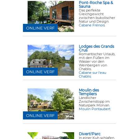
Pont-Roche Spa &
Sauna
Das perfekte
Gleichgewicht
zwischen bukolischer
Natur und Design.
Cabane Frénois
ONLINE VERF
Lodges des Grands
Crus
Romantischer Urlaub,
mit den Füßen im
Wasser vor den
Weinbergen von
Chablis.
ONLINE VERF
Cabane sur l'eau
Chablis
Moulin des
Templiers
Ländlicher
Zwischenstopp im
Naturpark Morvan.
Moulin Pontaubert
ONLINE VERF
Diverti'Parc
In einer Kuh schlafen,