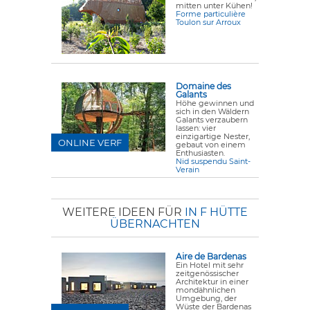
mitten unter Kühen!
Forme particulière
Toulon sur Arroux
Domaine des
Galants
Höhe gewinnen und
sich in den Wäldern
Galants verzaubern
lassen: vier
einzigartige Nester,
ONLINE VERF
gebaut von einem
Enthusiasten.
Nid suspendu Saint-
Verain
WEITERE IDEEN FÜR
IN F HÜTTE
ÜBERNACHTEN
Aire de Bardenas
Ein Hotel mit sehr
zeitgenössischer
Architektur in einer
mondähnlichen
Umgebung, der
Wüste der Bardenas