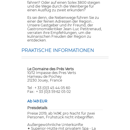
fahren? Oder auf einen Solex 3800 steigen
und die Wege durch die Weinberge für
einen Ausflug zu zweit erkunden?
Es sei denn, die Nebenwege führen Sie zu
einer der feinen Adressen der Region...
Unsere Gastgeber und ihr Freund, der
Gastronomiekritiker Jean-Luc Petitrenaud,
verraten ihre Empfehlungen, um die
kulinarischen Freuden der Region zu
entdecken.
PRAKTISCHE INFORMATIONEN
Le Domaine des Prés Verts
10/12 Impasse des Pres Verts
Hameau de Pochey
21230 Jouey, France
Tel : + 33 (0)3 45 44 05 60
Fax : + 33 (0)3 59 62 05 02
Ab 149 EUR
Preisdetails
Preise 2019, ab 149€ pro Nacht für zwei
Personen, Frühstück nicht inbegriffen.
Außergewöhnliche Unterkünfte
✦ Superior-Hütte mit privatem Spa - La