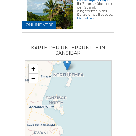
Ihr Zimmer überblickt
den Strand,
eingebettet in der
Spitze eines Baobabs.
Baumhaus
ONLINE VERF
KARTE DER UNTERKÜNFTE IN
SANSIBAR
+
−