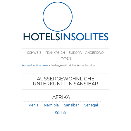
SCHWEIZ
FRANKREICH
EUROPA
ANDERSWO
TYPEN
Hotels-insolites.com
> Außergewöhnliches Hotel Zanzibar
AUSSERGEWÖHNLICHE U
NTERKUNFT IN SANSIBAR
AFRIKA
Kenia
Namibia
Sansibar
Senegal
Südafrika