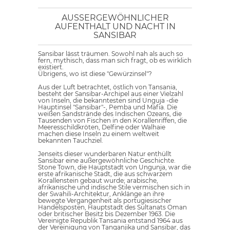
AUSSERGEWÖHNLICHER A
UFENTHALT UND NACHT IN S
ANSIBAR
Sansibar lässt träumen. Sowohl nah als auch so
fern, mythisch, dass man sich fragt, ob es wirklich
existiert.
Übrigens, wo ist diese "Gewürzinsel"?
Aus der Luft betrachtet, östlich von Tansania,
besteht der Sansibar-Archipel aus einer Vielzahl
von Inseln, die bekanntesten sind Unguja -die
Hauptinsel "Sansibar"-, Pemba und Mafia. Die
weißen Sandstrände des Indischen Ozeans, die
Tausenden von Fischen in den Korallenriffen, die
Meeresschildkröten, Delfine oder Walhaie
machen diese Inseln zu einem weltweit
bekannten Tauchziel.
Jenseits dieser wunderbaren Natur enthüllt
Sansibar eine außergewöhnliche Geschichte.
Stone Town, die Hauptstadt von Ungunja, war die
erste afrikanische Stadt, die aus schwarzem
Korallenstein gebaut wurde; arabische,
afrikanische und indische Stile vermischen sich in
der Swahili-Architektur, Anklänge an ihre
bewegte Vergangenheit als portugiesischer
Handelsposten, Hauptstadt des Sultanats Oman
oder britischer Besitz bis Dezember 1963. Die
Vereinigte Republik Tansania entstand 1964 aus
der Vereinigung von Tanganjika und Sansibar, das