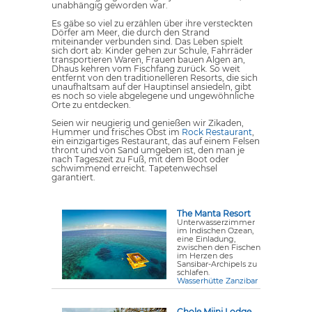
unabhängig geworden war.
Es gäbe so viel zu erzählen über ihre versteckten
Dörfer am Meer, die durch den Strand
miteinander verbunden sind. Das Leben spielt
sich dort ab: Kinder gehen zur Schule, Fahrräder
transportieren Waren, Frauen bauen Algen an,
Dhaus kehren vom Fischfang zurück. So weit
entfernt von den traditionelleren Resorts, die sich
unaufhaltsam auf der Hauptinsel ansiedeln, gibt
es noch so viele abgelegene und ungewöhnliche
Orte zu entdecken.
Seien wir neugierig und genießen wir Zikaden,
Hummer und frisches Obst im
Rock Restaurant
,
ein einzigartiges Restaurant, das auf einem Felsen
thront und von Sand umgeben ist, den man je
nach Tageszeit zu Fuß, mit dem Boot oder
schwimmend erreicht. Tapetenwechsel
garantiert.
The Manta Resort
Unterwasserzimmer
im Indischen Ozean,
eine Einladung,
zwischen den Fischen
im Herzen des
Sansibar-Archipels zu
schlafen.
Wasserhütte Zanzibar
Chole Mjini Lodge