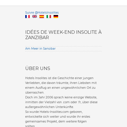
Versione it
Suivre @HotelsInsolites
English version
IDÉES DE WEEK-END INSOLITE À
ZANZIBAR
Am Meer in Sansibar
ÜBER UNS
Hotels Insolites ist die Geschichte einer jungen
Verliebten, die davon träumte, ihren Liebsten mit
einem Ausflug an einen ungewöhnlichen Ort zu
überraschen.
Doch im Jahr 2006 sprach keine einzige Website,
inmitten der Vielzahl von .com oder .fr, über diese
außergewöhnlichen Unterkünfte.
So wurde Hotels-Insolites.com geboren,
entwickelte sich weiter und wurde ihr erstes
gemeinsames Projekt, dem weitere folgen
sollten.