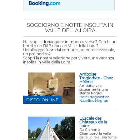
SOGGIORNO E NOTTE INSOLITA IN
VALLE DELLA LOIRA
Hai voglia di viaggiare in modo diverso? Cerchi un
hotel o un B&B unico in Valle della Loira?
Un alloggio fuori dal comune, un po' eccezionale,
un po' inedito?
Scopri la nostra selezione per vivere una vacanza
insolita in Valle della Loira.
Amboise
Troglodyte - Chez
Hélène
Amboise vale
sicuramente una
stanza troglo!
Hotel trogloditico
DISPO. ONLINE
Nazelles-Négron
L'Escale des
Châteaux de la
Loire
Da Chinon a
Chambord, la Valle
della Loira è una fonte