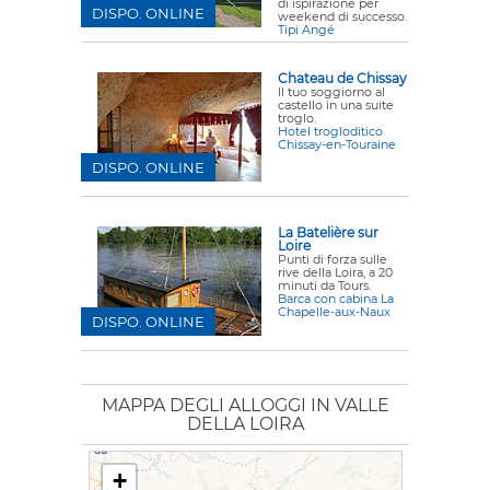
di ispirazione per
DISPO. ONLINE
weekend di successo.
Tipi Angé
Chateau de Chissay
Il tuo soggiorno al
castello in una suite
troglo.
Hotel trogloditico
Chissay-en-Touraine
DISPO. ONLINE
La Batelière sur
Loire
Punti di forza sulle
rive della Loira, a 20
minuti da Tours.
Barca con cabina La
Chapelle-aux-Naux
DISPO. ONLINE
MAPPA DEGLI ALLOGGI IN VALLE
DELLA LOIRA
+