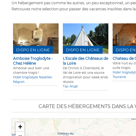
Un hébergement pas comme les autres, un peu exceptionnel, un peu
Retrouvez notre sélection pour passer des vacances insolites dans la V
DISPO EN LIGNE
DISPO EN LIGNE
DISPO EN
Amboise Troglodyte -
L'Escale des Châteaux de
Chateau de 
Chez Hélène
la Loire
Votre nuit au 
suite troglo.
Amboise vaut bien une
De Chinon à Chambord, le
Hotel troglody
chambre troglo !
Val de Loire est une source
Touraine
Hotel troglodyte Nazelles-
d'inspiration pour week ends
Négron
réussis.
Tipi Angé
CARTE DES HÉBERGEMENTS DANS LA V
+