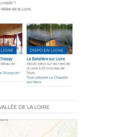
 inédit ?
allée de la Loire.
 LIGNE
DISPO EN LIGNE
Chissay
La Batelière sur Loire
château en
Atouts cœur sur les rives de
la Loire à 20 minutes de
te Chissay-en-
Tours.
Toue cabanée La Chapelle-
aux-Naux
ALLÉE DE LA LOIRE