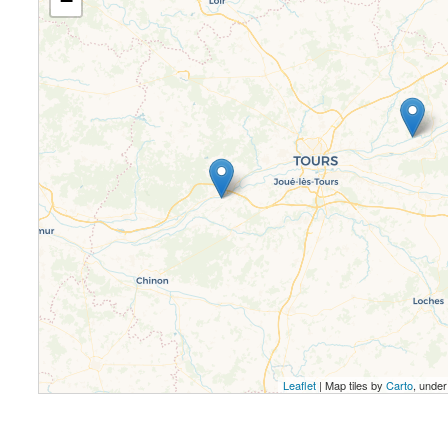
−
Leaflet
| Map tiles by
Carto
, unde