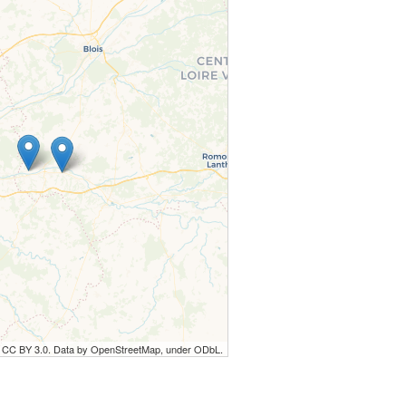
r CC BY 3.0. Data by OpenStreetMap, under ODbL.