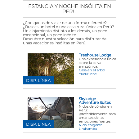
ESTANCIA Y NOCHE INSÓLITA EN
PERÚ
¿Con ganas de viajar de una forma diferente?
¿Buscas un hotel o una casa rural única en Perú?
Un alojamiento distinto a los demás, un poco
excepcional, un poco inédito.
Descubre nuestra selección para disfrutar de
unas vacaciones insólitas en Perú.
Treehouse Lodge
Una experiencia única
sobre la selva
amazónica.
Casa en el árbol
Yucuruche
DISP. LÍNEA
Skylodge
Adventure Suites
Nidos de cóndor en
Perú:
¡preferiblemente para
amantes de las
emociones fuertes!
DISP. LÍNEA
Nido colgante
Urubamba