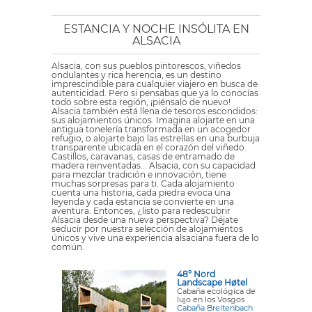
ESTANCIA Y NOCHE INSÓLITA EN
ALSACIA
Alsacia, con sus pueblos pintorescos, viñedos
ondulantes y rica herencia, es un destino
imprescindible para cualquier viajero en busca de
autenticidad. Pero si pensabas que ya lo conocías
todo sobre esta región, ¡piénsalo de nuevo!
Alsacia también está llena de tesoros escondidos:
sus alojamientos únicos. Imagina alojarte en una
antigua tonelería transformada en un acogedor
refugio, o alojarte bajo las estrellas en una burbuja
transparente ubicada en el corazón del viñedo.
Castillos, caravanas, casas de entramado de
madera reinventadas... Alsacia, con su capacidad
para mezclar tradición e innovación, tiene
muchas sorpresas para ti. Cada alojamiento
cuenta una historia, cada piedra evoca una
leyenda y cada estancia se convierte en una
aventura. Entonces, ¿listo para redescubrir
Alsacia desde una nueva perspectiva? Déjate
seducir por nuestra selección de alojamientos
únicos y vive una experiencia alsaciana fuera de lo
común.
48° Nord
Landscape Høtel
Cabaña ecológica de
lujo en los Vosgos
Cabaña Breitenbach