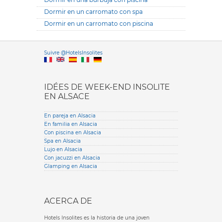
Dormir en un carromato con spa
Dormir en un carromato con piscina
Versione it
Suivre @HotelsInsolites
English version
IDÉES DE WEEK-END INSOLITE
EN ALSACE
En pareja en Alsacia
En familia en Alsacia
Con piscina en Alsacia
Spa en Alsacia
Lujo en Alsacia
Con jacuzzi en Alsacia
Glamping en Alsacia
ACERCA DE
Hotels Insolites es la historia de una joven