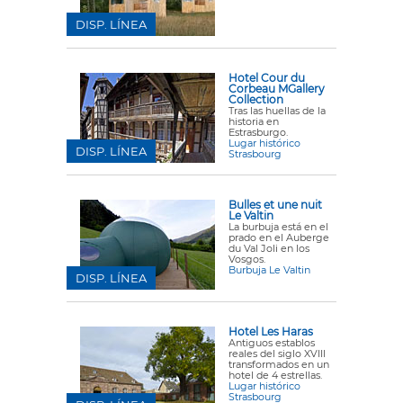
DISP. LÍNEA
Hotel Cour du
Corbeau MGallery
Collection
Tras las huellas de la
historia en
Estrasburgo.
Lugar histórico
DISP. LÍNEA
Strasbourg
Bulles et une nuit
Le Valtin
La burbuja está en el
prado
en el Auberge
du Val Joli en los
Vosgos.
Burbuja Le Valtin
DISP. LÍNEA
Hotel Les Haras
Antiguos establos
reales del siglo XVIII
transformados en un
hotel de 4 estrellas.
Lugar histórico
Strasbourg