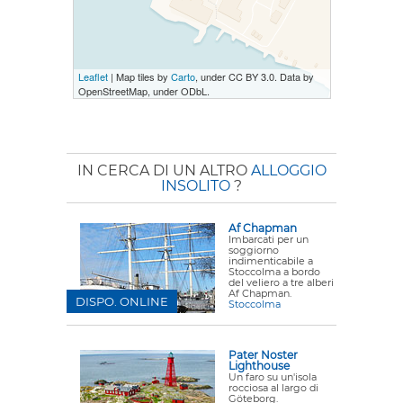
Leaflet
| Map tiles by
Carto
, under CC BY 3.0. Data by
OpenStreetMap, under ODbL.
IN CERCA DI UN ALTRO
ALLOGGIO
INSOLITO
?
Af Chapman
Imbarcati per un
soggiorno
indimenticabile a
Stoccolma a bordo
del veliero a tre alberi
Af Chapman.
DISPO. ONLINE
Stoccolma
Pater Noster
Lighthouse
Un faro su un'isola
rocciosa al largo di
Göteborg.