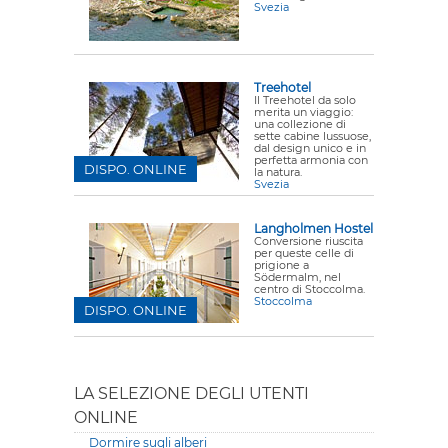
Svezia
Treehotel
Il Treehotel da solo
merita un viaggio:
una collezione di
sette cabine lussuose,
dal design unico e in
perfetta armonia con
DISPO. ONLINE
la natura.
Svezia
Langholmen Hostel
Conversione riuscita
per queste celle di
prigione a
Södermalm, nel
centro di Stoccolma.
Stoccolma
DISPO. ONLINE
LA SELEZIONE DEGLI UTENTI
ONLINE
Dormire sugli alberi