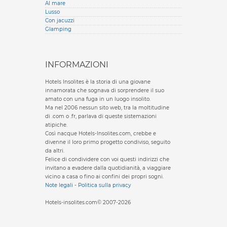
Al mare
Lusso
Con jacuzzi
Glamping
INFORMAZIONI
Hotels Insolites è la storia di una giovane
innamorata che sognava di sorprendere il suo
amato con una fuga in un luogo insolito.
Ma nel 2006 nessun sito web, tra la moltitudine
di .com o .fr, parlava di queste sistemazioni
atipiche.
Così nacque Hotels-Insolites.com, crebbe e
divenne il loro primo progetto condiviso, seguito
da altri.
Felice di condividere con voi questi indirizzi che
invitano a evadere dalla quotidianità, a viaggiare
vicino a casa o fino ai confini dei propri sogni.
Note legali
-
Politica sulla privacy
Hotels-insolites.com© 2007-2026