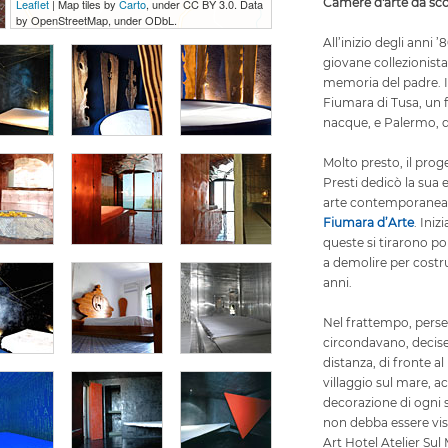
Camere d'arte da sco
Leaflet
| Map tiles by
Carto
, under CC BY 3.0. Data
by OpenStreetMap, under ODbL.
All’inizio degli anni ’
giovane collezionist
memoria del padre. I
Fiumara di Tusa, un 
nacque, e Palermo, d
Molto presto, il prog
Presti dedicò la sua 
arte contemporanea a
Fiumara d’Arte
. Iniz
queste si tirarono po
a demolire per costr
anni.
Nel frattempo, perse
circondavano, decise 
distanza, di fronte a
villaggio sul mare, a
decorazione di ogni s
non debba essere vist
Art Hotel Atelier Sul