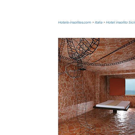
Hotels-insolites.com
>
Italia
>
Hotel insolito Sicil