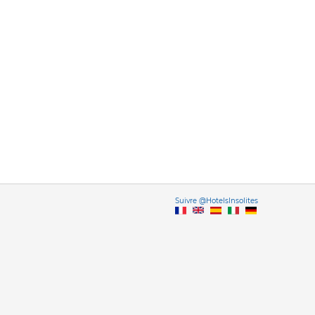
Vers
Suivre @HotelsInsolites
English version