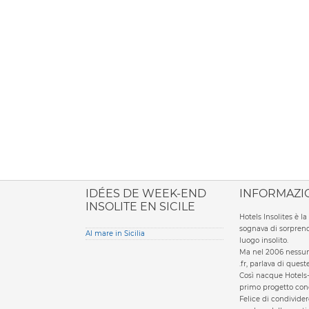
ione italiana
IDÉES DE WEEK-END
INFORMAZI
INSOLITE EN SICILE
Hotels Insolites è 
sognava di sorprend
Al mare in Sicilia
luogo insolito.
Ma nel 2006 nessun 
.fr, parlava di ques
Così nacque Hotels-
primo progetto condi
Felice di condivider