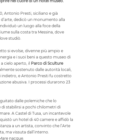
prire nel cuore di un hotel museo.
80, Antonio Presti, siciliano e già
a d’arte, dedicò un monumento alla
ndividuò un luogo alla foce della
fiume sulla costa tra Messina, dove
ove studiò.
etto si evolse, divenne più ampio e
energia e i suoi beni a questo museo di
 cielo aperto, il
Parco di Sculture
ialmente sostenuto dalle autorità locali,
i indietro, e Antonio Presti fu costretto
uzione abusiva. I processi durarono 23
guitato dalle polemiche che lo
di stabilirsi a pochi chilometri di
l mare. A Castel di Tusa, un incantevole
cquistò un hotel di 40 camere e affidò la
tanza a un artista, convinto che l’Arte
a, ma vissuta dall’interno.
 Mare nacque.