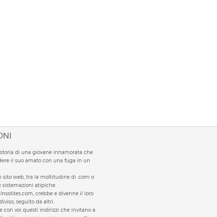
ONI
la storia di una giovane innamorata che
ere il suo amato con una fuga in un
sito web, tra la moltitudine di .com o
te sistemazioni atipiche.
Insolites.com, crebbe e divenne il loro
viso, seguito da altri.
e con voi questi indirizzi che invitano a