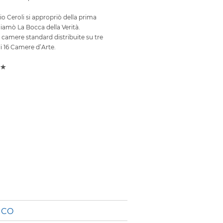
rio Ceroli si appropriò della prima
hiamò La Bocca della Verità.
 camere standard distribuite su tre
li 16 Camere d’Arte.
 ✯
ICO