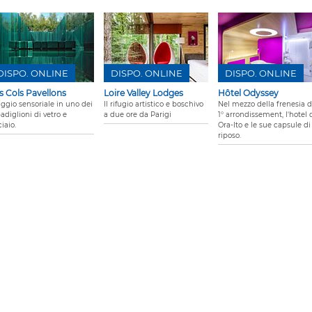
DISPO. ONLINE
DISPO. ONLINE
DISPO. ONLINE
s Cols Pavellons
Loire Valley Lodges
Hôtel Odyssey
aggio sensoriale in uno dei
Il rifugio artistico e boschivo
Nel mezzo della frenesia d
adiglioni di vetro e
a due ore da Parigi
1° arrondissement, l'hotel 
iaio.
Ora-Ito e le sue capsule di
riposo.