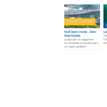
PROJET EXPIRÉ
Null Stern Hotel - Zero
Le
Real Estate
Vi
5 p
Luogo per un soggiorno
acc
minimalista e concettuale o
un hotel LandArt?