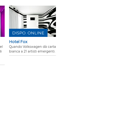
DISPO. ONLINE
Hotel Fox
el
Quando Volkswagen dà carta
di
bianca a 21 artisti emergenti.