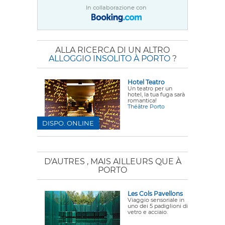
In collaborazione con
ALLA RICERCA DI UN ALTRO
ALLOGGIO INSOLITO À PORTO
?
Hotel Teatro
Un teatro per un
hotel, la tua fuga sarà
romantica!
Théâtre Porto
DISPO. ONLINE
D'AUTRES
, MAIS AILLEURS QUE À
PORTO
Les Cols Pavellons
Viaggio sensoriale in
uno dei 5 padiglioni di
vetro e acciaio.