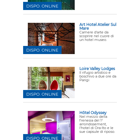
DISPO. ONLINE
Art Hotel Atelier Sul
Mare
Camere d'arte da
scoprire nel cuore di
un hotel museo.
DISPO. ONLINE
Loire Valley Lodges
Il rifugio artistico e
boschivo a due ore da
Parigi
DISPO. ONLINE
Hôtel Odyssey
Nel mezzo della
frenesia del 1°
arrondissement,
l'hotel di Ora-Ito e le
sue capsule di riposo.
DISPO. ONLINE