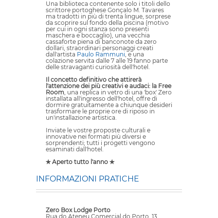
Una biblioteca contenente solo i titoli dello
scrittore portoghese Gonçalo M. Tavares
ma tradotti in più di trenta lingue, sorprese
da scoprire sul fondo della piscina (motivo
per cui in ogni stanza sono presenti
maschera e boccaglio), una vecchia
cassaforte piena di banconote da zero
dollari, straordinari personaggi creati
dall'artista
Paulo Rammuni
, e una
colazione servita dalle 7 alle 19 fanno parte
delle stravaganti curiosità dell'hotel.
Il concetto definitivo che attirerà
l'attenzione dei più creativi e audaci: la Free
Room
, una replica in vetro di una 'box' Zero
installata all'ingresso dell'hotel, offre di
dormire gratuitamente a chiunque desideri
trasformare le proprie ore di riposo in
un'installazione artistica.
Inviate le vostre proposte culturali e
innovative nei formati più diversi e
sorprendenti; tutti i progetti vengono
esaminati dall'hotel.
✯ Aperto tutto l'anno ✯
INFORMAZIONI PRATICHE
Zero Box Lodge Porto
Rua do Ateneu Comercial do Porto, 13