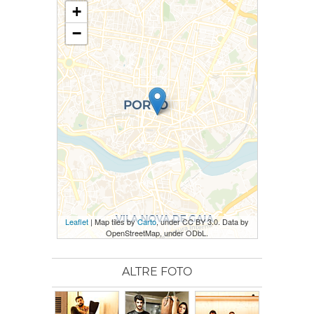
+
−
Leaflet
| Map tiles by
Carto
, under CC BY 3.0. Data by
OpenStreetMap, under ODbL.
ALTRE FOTO