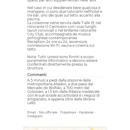
spazio per letti supplementari nelle 'Box'.
Nel caso in cui desideriate bere qualcosa e
mangiare, ci sono due ristoranti nell'hotel e
tre bar, uno dei quali sul tetto accanto alla
piscina.
La colazione viene servita dalle 7 alle 19, nel
ristorante O Carniceiro con i suoi lunghi
tavoli conviviali o nel brillante ristorante
City Club, accompagnata da musica
portoghese contemporanea.
Reception 24 ore su 24, ascensore,
connessione Wi-Fi, sauna e cinema sul
tetto.
Nota: Tutti i prezzi sono forniti a scopo
puramente informativo e devono essere
confermati direttamente presso la
struttura.
Commenti
A 5 minuti a piedi dalla stazione della
metropolitana Aliados, a due passi dal
Mercado do Bolhão, a 700 metri dal
Colosseo, a 1,5 km dalla Ribeira medievale
con le sue strade acciottolate e i negozi di
artigianato, e appena oltre dalla libreria
Lello.
Email
-
Sito ufficiale
-
Tripadvisor
-
Facebook
-
Instagram