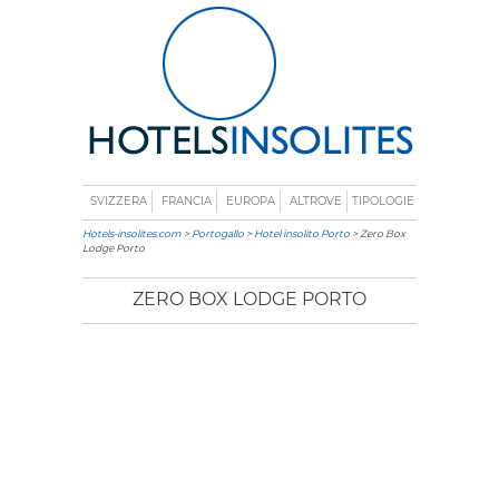
SVIZZERA
FRANCIA
EUROPA
ALTROVE
TIPOLOGIE
Hotels-insolites.com
>
Portogallo
>
Hotel insolito Porto
> Zero Box
Lodge Porto
ZERO BOX LODGE PORTO