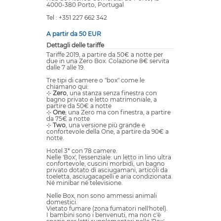
4000-380 Porto, Portugal
Tel : +351 227 662 342
A partir da 50 EUR
Dettagli delle tariffe
Tariffe 2019, a partire da 50€ a notte per
due in una Zero Box. Colazione 8€ servita
dalle 7 alle 19.
Tre tipi di camere o "box" come le
chiamano qui:
⊹
Zero
, una stanza senza finestra con
bagno privato e letto matrimoniale, a
partire da 50€ a notte
⊹
One
, una Zero ma con finestra, a partire
da 75€ a notte
⊹
Two
, una versione più grande e
confortevole della One, a partire da 90€ a
notte.
Hotel 3* con 78 camere.
Nelle 'Box', l'essenziale: un letto in lino ultra
confortevole, cuscini morbidi, un bagno
privato dotato di asciugamani, articoli da
toeletta, asciugacapelli e aria condizionata.
Né minibar né televisione.
Nelle Box, non sono ammessi animali
domestici.
Vietato fumare (zona fumatori nell'hotel).
I bambini sono i benvenuti, ma non c'è