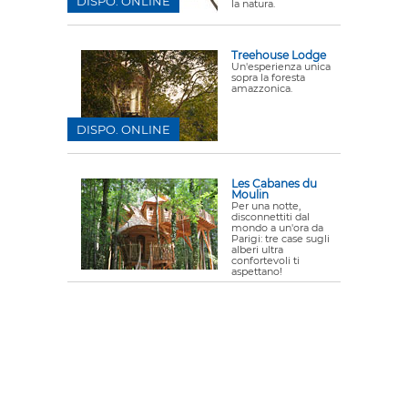
DISPO. ONLINE
la natura.
Treehouse Lodge
Un'esperienza unica
sopra la foresta
amazzonica.
DISPO. ONLINE
Les Cabanes du
Moulin
Per una notte,
disconnettiti dal
mondo a un'ora da
Parigi: tre case sugli
alberi ultra
confortevoli ti
aspettano!