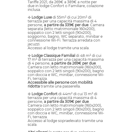
Tariffe 2021, da 269€ a 389€ a notte per
due in lodge Confort o Familiare, colazione
inclusa.
⊹ Lodge Luxe
di 55m² di cui 20m² di
terrazza per una capacità massima di 4
persone,
a partire da 339€ per due
. Camera
separata (letto matrimoniale 160x200),
soppalco con 2 letti singoli (90x200),
soggiorno, bagno, WC separato, minibar e
connessione Wi-Fi. Terrazza arredata con
jacuzzi.
Accesso al lodge tramite una scala.
⊹ Lodge Classique Familial
di 48 m² di cui
17 m² di terrazza per una capacità massima
di 4 persone,
a partire da 269€ per due
.
Camera con letto matrimoniale (160x200),
soppalco con 2 letti singoli (90x200), bagno
con doccia e WC, minibar, connessione Wi-
Fi, terrazza.
Accessibile alle persone con mobilità
ridotta
tramite una passerella.
⊹ Lodge Confort
di 44m² di cui 13 m² di
terrazza per una capacità massima di 4
persone,
a partire da 309€ per due
.
Camera con letto matrimoniale (160x200),
soppalco con 2 letti singoli (90x200), bagno
con doccia e WC, minibar, connessione Wi-
Fi, terrazza.
Accesso al lodge sopraelevato tramite una
scala.