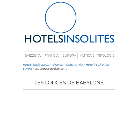
SVIZZERA
FRANCIA
EUROPA
ALTROVE
TIPOLOGIE
Hotels-insolites.com
>
Francia
>
Rodano-Alpi
>
Hotel insolito Alta
Savoia
> Les Lodges de Babylone
LES LODGES DE BABYLONE