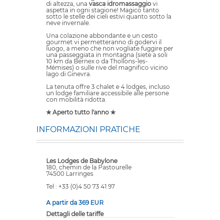
di altezza, una
vasca idromassaggio
vi
aspetta in ogni stagione! Magico tanto
sotto le stelle dei cieli estivi quanto sotto la
neve invernale.
Una colazione abbondante e un cesto
gourmet vi permetteranno di godervi il
luogo, a meno che non vogliate fuggire per
una passeggiata in montagna (siete a soli
10 km da Bernex o da Thollons-les-
Mémises) o sulle rive del magnifico vicino
lago di Ginevra.
La tenuta offre 3 chalet e 4 lodges, incluso
un lodge familiare accessibile alle persone
con mobilità ridotta.
✯ Aperto tutto l'anno ✯
INFORMAZIONI PRATICHE
Les Lodges de Babylone
180, chemin de la Pastourelle
74500 Larringes
Tel : +33 (0)4 50 73 41 97
A partir da 369 EUR
Dettagli delle tariffe