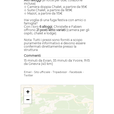
Altri alloggi
(a notte per due, colazione
inclusa)
⊹ Camera doppia Chalet, a partire da 95€
⊹ Suite Chalet, a partire da 189€
⊹ Mazot, a partire da 115€
Hai voglia di una fuga festiva con amici o
famiglia?
Con i loro
6 alloggi
, Christelle e Fabien
offrono
21 posti letto variati
(camera per gli
ospiti, chalet e lodge).
Nota: Tutti i prezzi sono forniti a scopo
puramente informativo e devono essere
confermati direttamente presso la
struttura.
Commenti
15 minuti da Evian, 35 minuti da Yvoire, 1h15
da Ginevra (40 km)
Email
-
Sito ufficiale
-
Tripadvisor
-
Facebook
-
Twitter
+
−