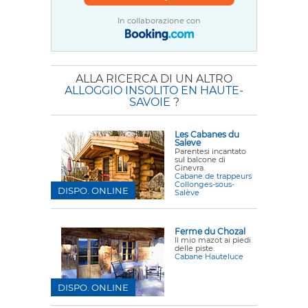
In collaborazione con
ALLA RICERCA DI UN ALTRO
ALLOGGIO INSOLITO EN HAUTE-
SAVOIE
?
Les Cabanes du
Saleve
Parentesi incantato
sul balcone di
Ginevra.
Cabane de trappeurs
Collonges-sous-
DISPO. ONLINE
Salève
Ferme du Chozal
Il mio mazot ai piedi
delle piste.
Cabane Hauteluce
DISPO. ONLINE