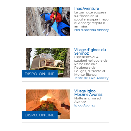
Inax Aventure
La tua notte sospesa
sul fianco della
scogliera sopra il lago
di Annecy: respira e
ammira.
Nid suspendu Annecy
Village d'Igloos du
Semnoz
Esperienza di 4
stagioni nel cuore del
Parco Naturale
Regionale del
Bauges, di fronte al
DISPO. ONLINE
Monte Bianco.
Tente de luxe Annecy
Village Igloo
Morzine Avoriaz
Notte in cima ad
Avoriaz
Igloo Avoriaz
DISPO. ONLINE