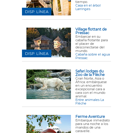
tiempo.
Casa en el árbol
Larringes
DISP. LÍNEA
Village flottant de
Pressac
Embarcar en su
cabaña flotante para
el placer de
desconectarse del
mundo.
DISP. LÍNEA
Cabaña sobre el agua
Pressac
Safari lodges du
Zoo de la Flèche
Gran Norte, Asia o
África: embárquese
en un encuentro
excepcional cara a
cara con el mundo
animal.
Entre animales La
Flèche
Ferme Aventure
Embarque inmediato
para una noche a los
mandos de una
caravelle.