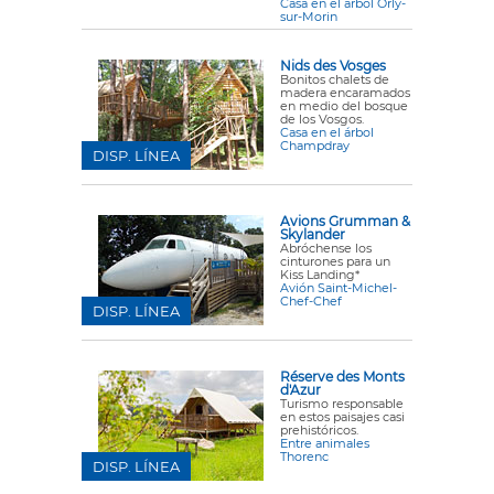
Casa en el árbol Orly-
sur-Morin
Nids des Vosges
Bonitos chalets de
madera encaramados
en medio del bosque
de los Vosgos.
Casa en el árbol
Champdray
DISP. LÍNEA
Avions Grumman &
Skylander
Abróchense los
cinturones para un
Kiss Landing*
Avión Saint-Michel-
Chef-Chef
DISP. LÍNEA
Réserve des Monts
d'Azur
Turismo responsable
en estos paisajes casi
prehistóricos.
Entre animales
Thorenc
DISP. LÍNEA