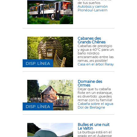
de tus sueños
Autobús y camión
Plonéour-Lanvern
Cabanes des
Grands Chênes
Cabañas de prestigio
y agua a 40°C para un
baño nórdico
encaramado entre las
ramas, ¡es posible!
DISP. LÍNEA
Casa en el árbol Raray
Domaine des
Ormes
Dejar que tu cabaña
flote en un estanque,
es divertido: ¡puedes
remar con tu familia!
Cabaña sobre el agua
DISP. LÍNEA
Dol de Bretagne
Bulles et une nuit
Le Valtin
La burbuja está en el
prado
en el Auberge