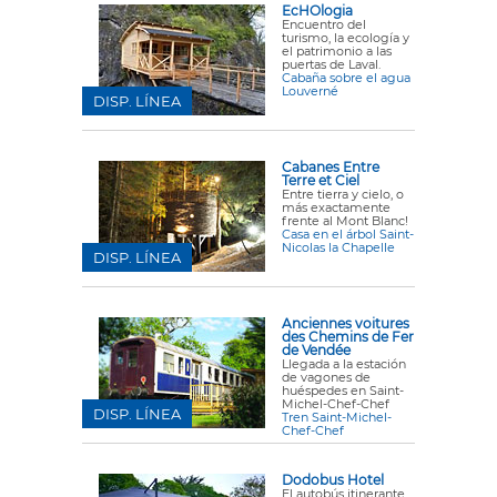
EcHOlogia
Encuentro del
turismo, la ecología y
el patrimonio a las
puertas de Laval.
Cabaña sobre el agua
Louverné
DISP. LÍNEA
Cabanes Entre
Terre et Ciel
Entre tierra y cielo, o
más exactamente
frente al Mont Blanc!
Casa en el árbol Saint-
Nicolas la Chapelle
DISP. LÍNEA
Anciennes voitures
des Chemins de Fer
de Vendée
Llegada a la estación
de vagones de
huéspedes en Saint-
Michel-Chef-Chef
DISP. LÍNEA
Tren Saint-Michel-
Chef-Chef
Dodobus Hotel
El autobús itinerante