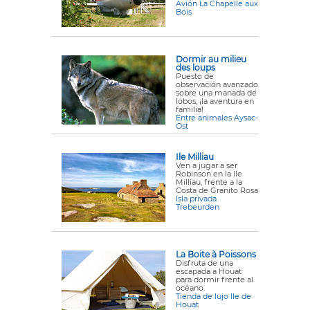
Avión La Chapelle aux
Bois
Dormir au milieu
des loups
Puesto de
observación avanzado
sobre una manada de
lobos, ¡la aventura en
familia!
Entre animales Aysac-
Ost
Ile Milliau
Ven a jugar a ser
Robinson en la Ile
Milliau, frente a la
Costa de Granito Rosa
Isla privada
Trebeurden
La Boite à Poissons
Disfruta de una
escapada a Houat
para dormir frente al
océano.
Tienda de lujo Ile de
Houat