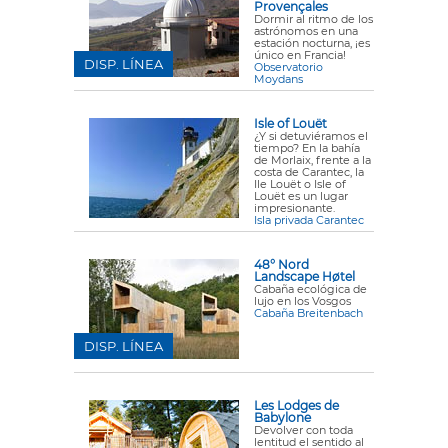
Provençales
Dormir al ritmo de los
astrónomos en una
estación nocturna, ¡es
único en Francia!
DISP. LÍNEA
Observatorio
Moydans
Isle of Louët
¿Y si detuviéramos el
tiempo? En la bahía
de Morlaix, frente a la
costa de Carantec, la
Ile Louët o Isle of
Louët es un lugar
impresionante.
Isla privada Carantec
48° Nord
Landscape Høtel
Cabaña ecológica de
lujo en los Vosgos
Cabaña Breitenbach
DISP. LÍNEA
Les Lodges de
Babylone
Devolver con toda
lentitud el sentido al