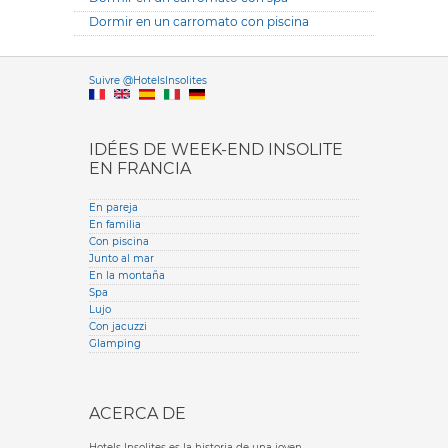
Dormir en un carromato con piscina
Versione it
Suivre @HotelsInsolites
English version
IDÉES DE WEEK-END INSOLITE
EN FRANCIA
En pareja
En familia
Con piscina
Junto al mar
En la montaña
Spa
Lujo
Con jacuzzi
Glamping
ACERCA DE
Hotels Insolites es la historia de una joven