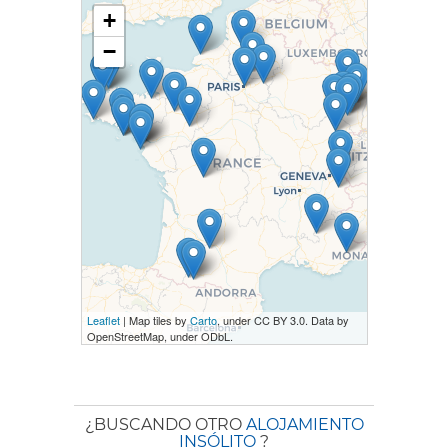
+
−
Leaflet
| Map tiles by
Carto
, under CC BY 3.0. Data by
OpenStreetMap, under ODbL.
¿BUSCANDO OTRO
ALOJAMIENTO
INSÓLITO
?