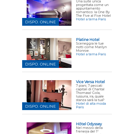
Una suite unica
progettata come un
appuntamento
romantico: la One By
The Five al Five Hotel
Hotel a tema Paris
DISPO. ONLINE
Platine Hotel
Sceneggia le tue
notti come Marilyn
Monroe.
Hotel a tema Paris
DISPO. ONLINE
Vice Versa Hotel
7 piani, 7 peccati
capitali di Chantal
Thomass! Gola,
lussuria, ira, quale
stanza sarà la tua?
Hotel di alta moda
DISPO. ONLINE
Paris
Hôtel Odyssey
Nel mezzo della
frenesia del 1°