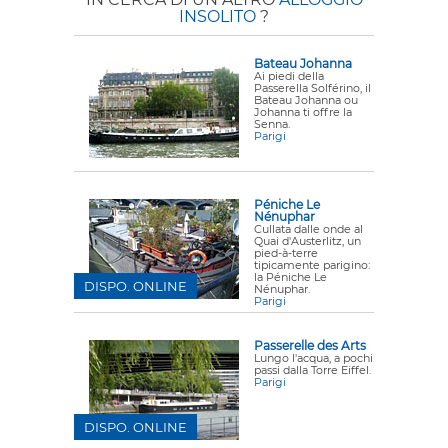
INSOLITO
?
Bateau Johanna
Ai piedi della
Passerella Solférino, il
Bateau Johanna ou
Johanna ti offre la
Senna.
Parigi
Péniche Le
Nénuphar
Cullata dalle onde al
Quai d'Austerlitz, un
pied-à-terre
tipicamente parigino:
la Péniche Le
DISPO. ONLINE
Nénuphar.
Parigi
Passerelle des Arts
Lungo l'acqua, a pochi
passi dalla Torre Eiffel.
Parigi
DISPO. ONLINE