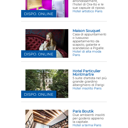
arrondissement,
l'hotel di Ora-Ito e le
sue capsule di riposo.
Hotel artistico Paris
DISPO. ONLINE
Maison Souquet
Casa di appuntamenti
o lussuoso
appartamento da
scapolo, galante e
scandaloso a Pigalle.
Hotel di alta moda
DISPO. ONLINE
Paris
Hotel Particulier
Montmartre
5 suite d'artista nel più
grande giardino
alberghiero di Parigi
Hotel insolito Paris
DISPO. ONLINE
Paris Boutik
Due ambienti insoliti
per godersi appieno
la capitale.
Hotel a tema Paris