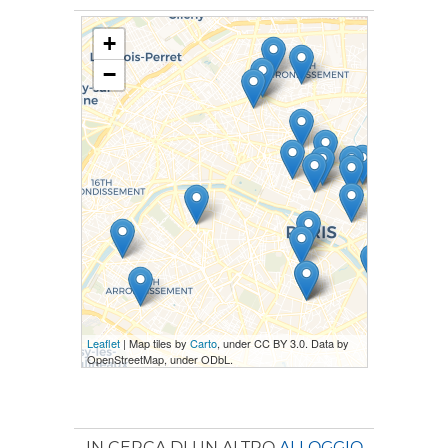
+
−
Leaflet
| Map tiles by
Carto
, under CC BY 3.0. Data by
OpenStreetMap, under ODbL.
IN CERCA DI UN ALTRO
ALLOGGIO