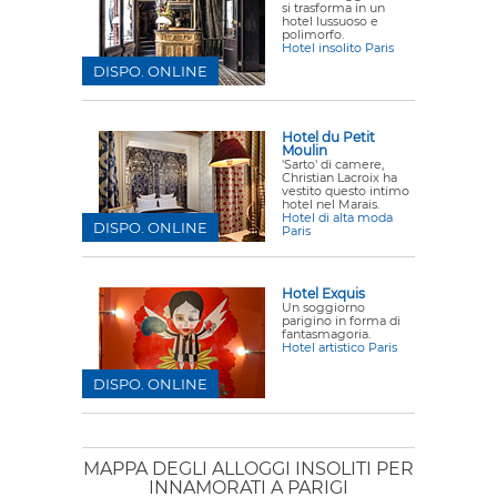
si trasforma in un
hotel lussuoso e
polimorfo.
Hotel insolito Paris
DISPO. ONLINE
Hotel du Petit
Moulin
'Sarto' di camere,
Christian Lacroix ha
vestito questo intimo
hotel nel Marais.
Hotel di alta moda
DISPO. ONLINE
Paris
Hotel Exquis
Un soggiorno
parigino in forma di
fantasmagoria.
Hotel artistico Paris
DISPO. ONLINE
MAPPA DEGLI ALLOGGI INSOLITI PER
INNAMORATI A PARIGI