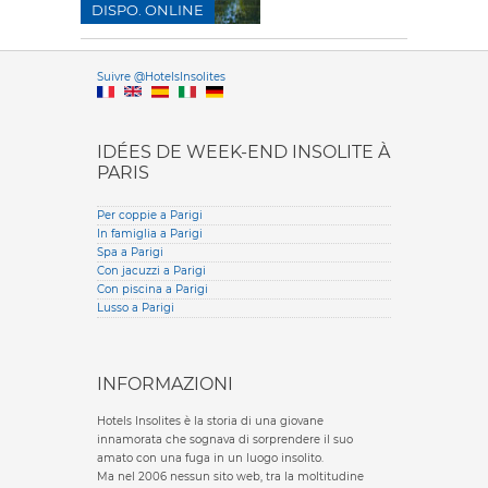
DISPO. ONLINE
Versione it
Suivre @HotelsInsolites
English version
IDÉES DE WEEK-END INSOLITE À
PARIS
Per coppie a Parigi
In famiglia a Parigi
Spa a Parigi
Con jacuzzi a Parigi
Con piscina a Parigi
Lusso a Parigi
INFORMAZIONI
Hotels Insolites è la storia di una giovane
innamorata che sognava di sorprendere il suo
amato con una fuga in un luogo insolito.
Ma nel 2006 nessun sito web, tra la moltitudine