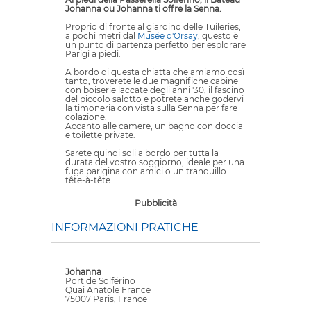
Johanna ou Johanna ti offre la Senna.
Proprio di fronte al giardino delle Tuileries,
a pochi metri dal
Musée d'Orsay
, questo è
un punto di partenza perfetto per esplorare
Parigi a piedi.
A bordo di questa chiatta che amiamo così
tanto, troverete le due magnifiche cabine
con boiserie laccate degli anni '30, il fascino
del piccolo salotto e potrete anche godervi
la timoneria con vista sulla Senna per fare
colazione.
Accanto alle camere, un bagno con doccia
e toilette private.
Sarete quindi soli a bordo per tutta la
durata del vostro soggiorno, ideale per una
fuga parigina con amici o un tranquillo
tête-à-tête.
Pubblicità
INFORMAZIONI PRATICHE
Johanna
Port de Solférino
Quai Anatole France
75007 Paris, France