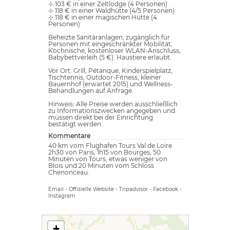
⊹ 103 € in einer Zeltlodge (4 Personen)
⊹ 118 € in einer Waldhütte (4/5 Personen)
⊹ 118 € in einer magischen Hütte (4
Personen)
Beheizte Sanitäranlagen, zugänglich für
Personen mit eingeschränkter Mobilität,
Kochnische, kostenloser WLAN-Anschluss,
Babybettverleih (5 €). Haustiere erlaubt.
Vor Ort: Grill, Pétanque, Kinderspielplatz,
Tischtennis, Outdoor-Fitness, kleiner
Bauernhof (erwartet 2015) und Wellness-
Behandlungen auf Anfrage.
Hinweis: Alle Preise werden ausschließlich
zu Informationszwecken angegeben und
müssen direkt bei der Einrichtung
bestätigt werden.
Kommentare
40 km vom Flughafen Tours Val de Loire
2h30 von Paris, 1h15 von Bourges, 50
Minuten von Tours, etwas weniger von
Blois und 20 Minuten vom Schloss
Chenonceau.
Email
-
Offizielle Website
-
Tripadvisor
-
Facebook
-
Instagram
+