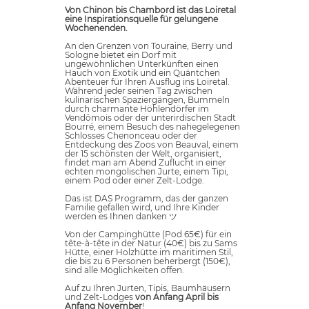
Von Chinon bis Chambord ist das Loiretal
eine Inspirationsquelle für gelungene
Wochenenden.
An den Grenzen von Touraine, Berry und
Sologne bietet ein Dorf mit
ungewöhnlichen Unterkünften einen
Hauch von Exotik und ein Quäntchen
Abenteuer für Ihren Ausflug ins Loiretal.
Während jeder seinen Tag zwischen
kulinarischen Spaziergängen, Bummeln
durch charmante Höhlendörfer im
Vendômois oder der unterirdischen Stadt
Bourré, einem Besuch des nahegelegenen
Schlosses Chenonceau oder der
Entdeckung des Zoos von Beauval, einem
der 15 schönsten der Welt, organisiert,
findet man am Abend Zuflucht in einer
echten mongolischen Jurte, einem Tipi,
einem Pod oder einer Zelt-Lodge.
Das ist DAS Programm, das der ganzen
Familie gefallen wird, und Ihre Kinder
werden es Ihnen danken ツ
Von der Campinghütte (Pod 65€) für ein
tête-à-tête in der Natur (40€) bis zu Sams
Hütte, einer Holzhütte im maritimen Stil,
die bis zu 6 Personen beherbergt (150€),
sind alle Möglichkeiten offen.
Auf zu Ihren Jurten, Tipis, Baumhäusern
und Zelt-Lodges
von Anfang April bis
Anfang November
!