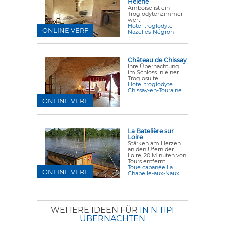
Hélène
Amboise ist ein
Troglodytenzimmer
wert!
Hotel troglodyte
ONLINE VERF
Nazelles-Négron
Château de Chissay
Ihre Übernachtung
im Schloss in einer
Troglosuite.
Hotel troglodyte
Chissay-en-Touraine
ONLINE VERF
La Batelière sur
Loire
Stärken am Herzen
an den Ufern der
Loire, 20 Minuten von
Tours entfernt.
Toue cabanée La
ONLINE VERF
Chapelle-aux-Naux
WEITERE IDEEN FÜR
IN N TIPI
ÜBERNACHTEN