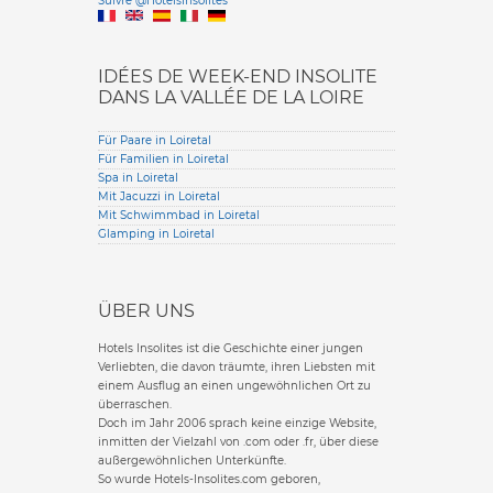
Suivre @HotelsInsolites
English version
IDÉES DE WEEK-END INSOLITE
DANS LA VALLÉE DE LA LOIRE
Für Paare in Loiretal
Für Familien in Loiretal
Spa in Loiretal
Mit Jacuzzi in Loiretal
Mit Schwimmbad in Loiretal
Glamping in Loiretal
ÜBER UNS
Hotels Insolites ist die Geschichte einer jungen
Verliebten, die davon träumte, ihren Liebsten mit
einem Ausflug an einen ungewöhnlichen Ort zu
überraschen.
Doch im Jahr 2006 sprach keine einzige Website,
inmitten der Vielzahl von .com oder .fr, über diese
außergewöhnlichen Unterkünfte.
So wurde Hotels-Insolites.com geboren,