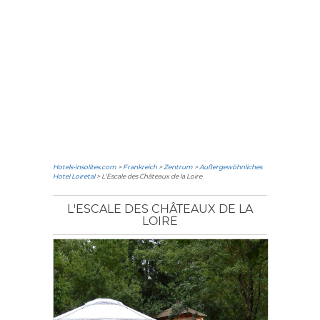
Hotels-insolites.com
>
Frankreich
>
Zentrum
>
Außergewöhnliches
Hotel Loiretal
> L'Escale des Châteaux de la Loire
L'ESCALE DES CHÂTEAUX DE LA
LOIRE