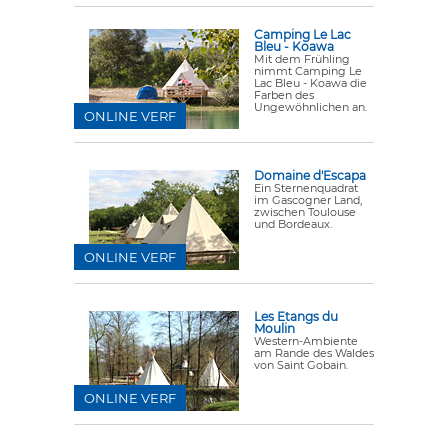
Camping Le Lac
Bleu - Koawa
Mit dem Frühling
nimmt Camping Le
Lac Bleu - Koawa die
Farben des
Ungewöhnlichen an.
ONLINE VERF
Domaine d'Escapa
Ein Sternenquadrat
im Gascogner Land,
zwischen Toulouse
und Bordeaux.
ONLINE VERF
Les Etangs du
Moulin
Western-Ambiente
am Rande des Waldes
von Saint Gobain.
ONLINE VERF