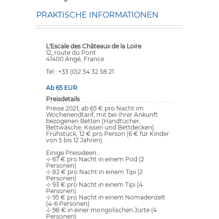
PRAKTISCHE INFORMATIONEN
L'Escale des Châteaux de la Loire
12, route du Pont
41400 Angé, France
Tel : +33 (0)2 54 32 58 21
Ab 65 EUR
Preisdetails
Preise 2021, ab 65 € pro Nacht im
Wochenendtarif, mit bei Ihrer Ankunft
bezogenen Betten (Handtücher,
Bettwäsche, Kissen und Bettdecken).
Frühstück, 12 € pro Person (6 € für Kinder
von 5 bis 12 Jahren).
Einige Preisideen...
⊹ 67 € pro Nacht in einem Pod (2
Personen)
⊹ 82 € pro Nacht in einem Tipi (2
Personen)
⊹ 93 € pro Nacht in einem Tipi (4
Personen)
⊹ 95 € pro Nacht in einem Nomadenzelt
(4-6 Personen)
⊹ 98 € in einer mongolischen Jurte (4
Personen)