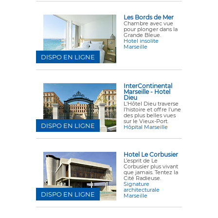
Les Bords de Mer
Chambre avec vue
pour plonger dans la
Grande Bleue.
Hotel insolite
Marseille
DISPO EN LIGNE
InterContinental
Marseille - Hotel
Dieu
L'Hôtel Dieu traverse
l'histoire et offre l'une
des plus belles vues
sur le Vieux-Port.
DISPO EN LIGNE
Hôpital Marseille
Hotel Le Corbusier
L’esprit de Le
Corbusier plus vivant
que jamais. Tentez la
Cité Radieuse.
Signature
architecturale
DISPO EN LIGNE
Marseille