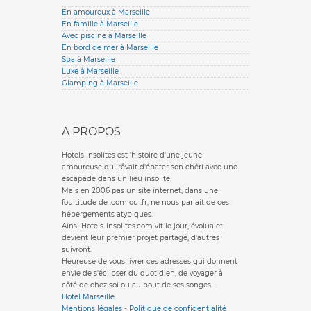
En amoureux à Marseille
En famille à Marseille
Avec piscine à Marseille
En bord de mer à Marseille
Spa à Marseille
Luxe à Marseille
Glamping à Marseille
A PROPOS
Hotels Insolites est 'histoire d'une jeune
amoureuse qui rêvait d'épater son chéri avec une
escapade dans un lieu insolite.
Mais en 2006 pas un site internet, dans une
foultitude de .com ou .fr, ne nous parlait de ces
hébergements atypiques.
Ainsi Hotels-Insolites.com vit le jour, évolua et
devient leur premier projet partagé, d'autres
suivront.
Heureuse de vous livrer ces adresses qui donnent
envie de s'éclipser du quotidien, de voyager à
côté de chez soi ou au bout de ses songes.
Hotel Marseille
Mentions légales
-
Politique de confidentialité