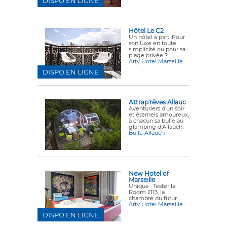
DISPO EN LIGNE
Hôtel Le C2
Un hôtel à part. Pour
son luxe en toute
simplicité ou pour sa
plage privée ?
Arty Hotel Marseille
DISPO EN LIGNE
Attrap'rêves Allauc
Aventuriers d'un soir
et éternels amoureux,
à chacun sa bulle au
glamping d'Allauch.
Bulle Allauch
New Hotel of
Marseille
Unique : Tester la
Room 2113, la
chambre du futur.
Arty Hotel Marseille
DISPO EN LIGNE