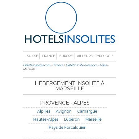
SUISSE
FRANCE
EUROPE
AILLEURS
TYPOLOGIE
Hotels-insolites.com
>
France
>
Hôtel insolite Provence - Alpes
>
Marseille
HÉBERGEMENT INSOLITE À
MARSEILLE
PROVENCE - ALPES
Alpilles
Avignon
Camargue
Hautes-Alpes
Lubéron
Marseille
Pays de Forcalquier