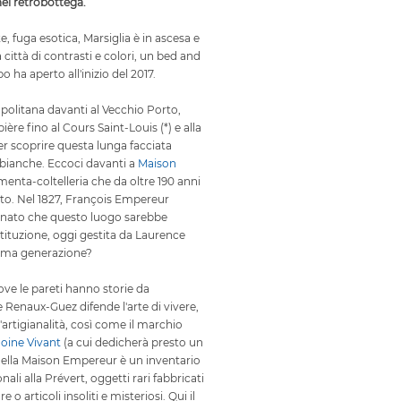
nel retrobottega.
e, fuga esotica, Marsiglia è in ascesa e
a città di contrasti e colori, un bed and
 ha aperto all'inizio del 2017.
olitana davanti al Vecchio Porto,
bière fino al Cours Saint-Louis (*) e alla
er scoprire questa lunga facciata
bianche. Eccoci davanti a
Maison
menta-coltelleria che da oltre 190 anni
to. Nel 1827, François Empereur
nato che questo luogo sarebbe
tituzione, oggi gestita da Laurence
tima generazione?
ove le pareti hanno storie da
 Renaux-Guez difende l'arte di vivere,
 l'artigianalità, così come il marchio
oine Vivant
(a cui dedicherà presto un
della Maison Empereur è un inventario
nali alla Prévert, oggetti rari fabbricati
 o articoli insoliti e misteriosi. Qui il