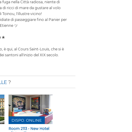
 fuga nella Città radiosa, niente di
 di ricci di mare da gustare al volo
 Toinou, l'illustre vicino!
iate di passeggiare fino al Panier per
 Etienne ツ
o ✯
o, è qui, al Cours Saint-Louis, che si è
ei santoni all'inizio del XIX secolo.
LLE
?
DISPO. ONLINE
Room 2113 - New Hotel