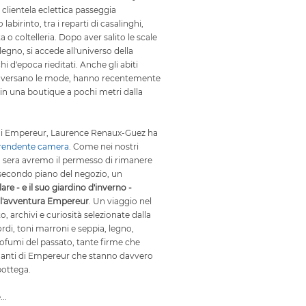
 clientela eclettica passeggia
labirinto, tra i reparti di casalinghi,
 o coltelleria. Dopo aver salito le scale
legno, si accede all'universo della
i d'epoca rieditati. Anche gli abiti
traversano le mode, hanno recentemente
o in una boutique a pochi metri dalla
 di Empereur, Laurence Renaux-Guez ha
rendente camera
. Come nei nostri
ta sera avremo il permesso di rimanere
 secondo piano del negozio, un
e - e il suo giardino d'inverno -
ell'avventura Empereur
. Un viaggio nel
, archivi e curiosità selezionate dalla
rdi, toni marroni e seppia, legno,
rofumi del passato, tante firme che
manti di Empereur che stanno davvero
ottega.
..