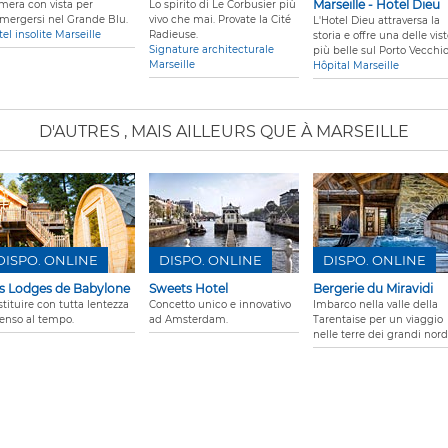
Marseille - Hotel Dieu
mera con vista per
Lo spirito di Le Corbusier più
mergersi nel Grande Blu.
vivo che mai. Provate la Cité
L'Hotel Dieu attraversa la
el insolite Marseille
Radieuse.
storia e offre una delle vis
Signature architecturale
più belle sul Porto Vecchio
Marseille
Hôpital Marseille
D'AUTRES
, MAIS AILLEURS QUE À MARSEILLE
DISPO. ONLINE
DISPO. ONLINE
DISPO. ONLINE
s Lodges de Babylone
Sweets Hotel
Bergerie du Miravidi
tituire con tutta lentezza
Concetto unico e innovativo
Imbarco nella valle della
senso al tempo.
ad Amsterdam.
Tarentaise per un viaggio
nelle terre dei grandi nord