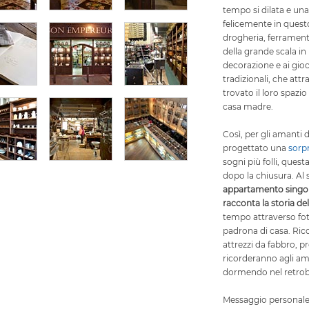
tempo si dilata e una
felicemente in questo 
drogheria, ferramenta
della grande scala in 
decorazione e ai gioch
tradizionali, che at
trovato il loro spazi
casa madre.
Così, per gli amanti
progettato una
sorp
sogni più folli, ques
dopo la chiusura. Al
appartamento singolar
racconta la storia d
tempo attraverso foto
padrona di casa. Rico
attrezzi da fabbro, p
ricorderanno agli a
dormendo nel retrob
Messaggio personale.