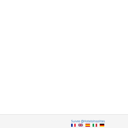
Vers
Suivre @HotelsInsolites
English version