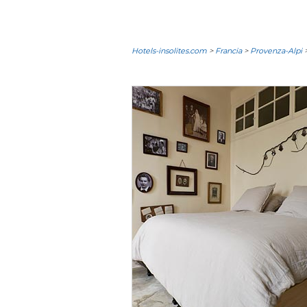
Hotels-insolites.com
>
Francia
>
Provenza-Alpi