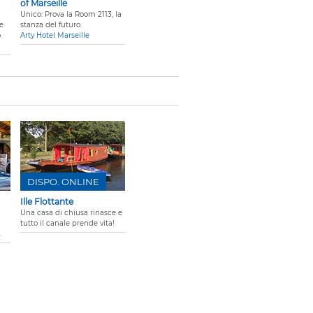
of Marseille
Unico: Prova la Room 2113, la
te
stanza del futuro.
.
Arty Hotel Marseille
DISPO. ONLINE
Ille Flottante
Una casa di chiusa rinasce e
tutto il canale prende vita!
.