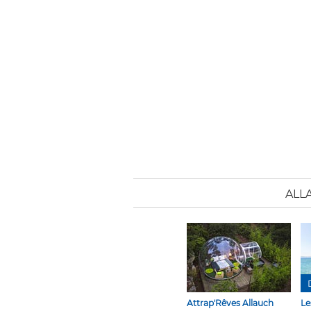
ALL
Attrap'Rêves Allauch
Le