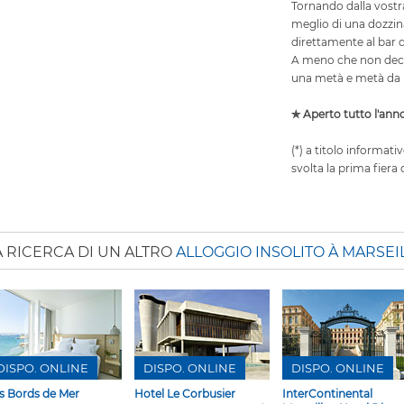
Tornando dalla vostra
meglio di una dozzina
direttamente al bar di
A meno che non decid
una metà e metà da
✯ Aperto tutto l'ann
(*) a titolo informativ
svolta la prima fiera d
A RICERCA DI UN ALTRO
ALLOGGIO INSOLITO À MARSEI
DISPO. ONLINE
DISPO. ONLINE
DISPO. ONLINE
s Bords de Mer
Hotel Le Corbusier
InterContinental