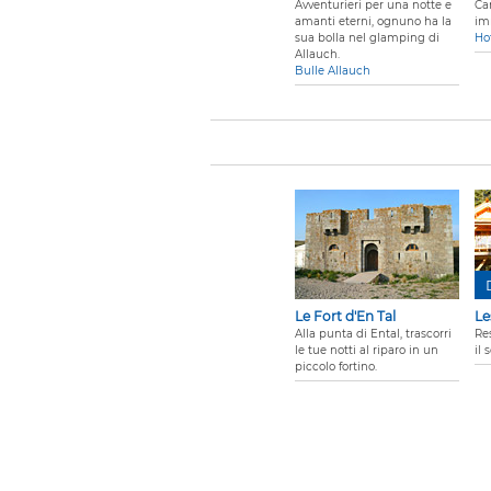
Avventurieri per una notte e
Ca
amanti eterni, ognuno ha la
im
sua bolla nel glamping di
Hot
Allauch.
Bulle Allauch
Le Fort d'En Tal
Le
Alla punta di Ental, trascorri
Res
le tue notti al riparo in un
il 
piccolo fortino.