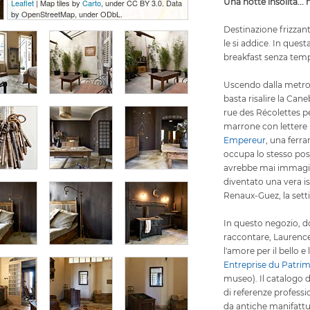
Una notte insolita... 
Leaflet
| Map tiles by
Carto
, under CC BY 3.0. Data
by OpenStreetMap, under ODbL.
Destinazione frizzant
le si addice. In quest
breakfast senza tempo
Uscendo dalla metrop
basta risalire la Cane
rue des Récolettes p
marrone con lettere 
Empereur
, una ferra
occupa lo stesso pos
avrebbe mai immagi
diventato una vera is
Renaux-Guez, la set
In questo negozio, d
raccontare, Laurence
l'amore per il bello e
Entreprise du Patrim
museo). Il catalogo 
di referenze professio
da antiche manifatture