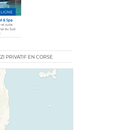
 LIGNE
l & Spa
 et suite
rse du Sud.
o
I PRIVATIF EN CORSE