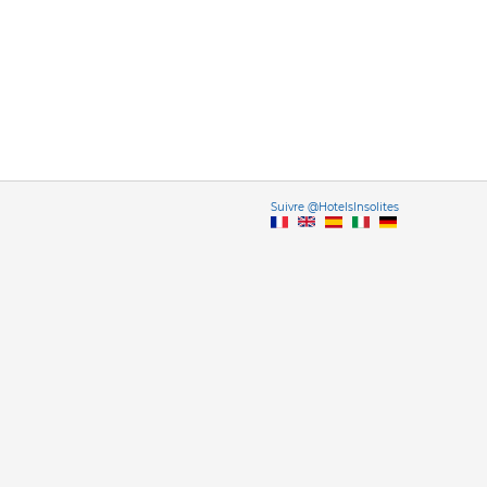
Vers
Suivre @HotelsInsolites
English version