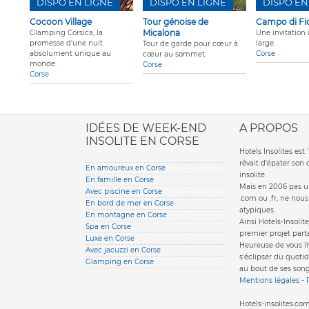
DISPO EN LIGNE
DISPO EN LIGNE
DISPO EN
Cocoon Village
Tour génoise de
Campo di Fio
Micalona
Glamping Corsica, la
Une invitation 
promesse d'une nuit
large.
Tour de garde pour cœur à
absolument unique au
Corse
cœur au sommet.
monde.
Corse
Corse
ione italiana
IDÉES DE WEEK-END
A PROPOS
INSOLITE EN CORSE
Hotels Insolites es
rêvait d'épater son
En amoureux en Corse
insolite.
En famille en Corse
Mais en 2006 pas un
Avec piscine en Corse
.com ou .fr, ne nou
En bord de mer en Corse
atypiques.
En montagne en Corse
Ainsi Hotels-Insolite
Spa en Corse
premier projet parta
Luxe en Corse
Heureuse de vous li
Avec jacuzzi en Corse
s'éclipser du quotid
Glamping en Corse
au bout de ses song
Mentions légales
-
Hotels-insolites.c