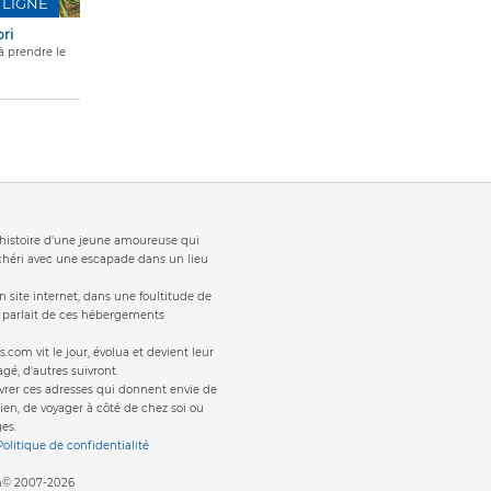
 LIGNE
ri
à prendre le
t 'histoire d'une jeune amoureuse qui
 chéri avec une escapade dans un lieu
 site internet, dans une foultitude de
s parlait de ces hébergements
s.com vit le jour, évolua et devient leur
gé, d'autres suivront.
vrer ces adresses qui donnent envie de
ien, de voyager à côté de chez soi ou
es.
Politique de confidentialité
om© 2007-2026