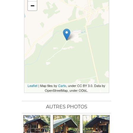
−
Leaflet
| Map tiles by
Carto
, under CC BY 3.0. Data by
OpenStreetMap, under ODbL.
AUTRES PHOTOS