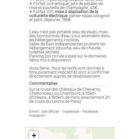
✦ Forfait romantique, jeté de pétales de
rose et bouteille de champagne, 45€
✦ Forfait VIP,
mise à disposition de la
voiturette électrique
, panier repas solognot
et petit-déjeuner, 195€
L'eau n'est pas potable (eau de pluie), mais
des bombonnes d'eau vous attendent dans
les hébergements insolites.
Salles de bain indépendantes jouxtant les
hébergement (douche, eau de chaude,
toilettes sèches).
Parking (on circule à pied sur le domaine).
Vélos mis à disposition.
Nota Bene : Tous les tarifs sont donnés à
titre purement indicatif et sont à confirmer
directement auprès de l'établissement.
Commentaires
Sur la route des châteaux de Cheverny,
Chenonceau ou Chambord, à 35km
d'Orléans, à 180km de Paris (exactement 2h
de route du centre de Paris).
Email
-
Site officiel
-
Tripadvisor
-
Facebook
-
Instagram
+