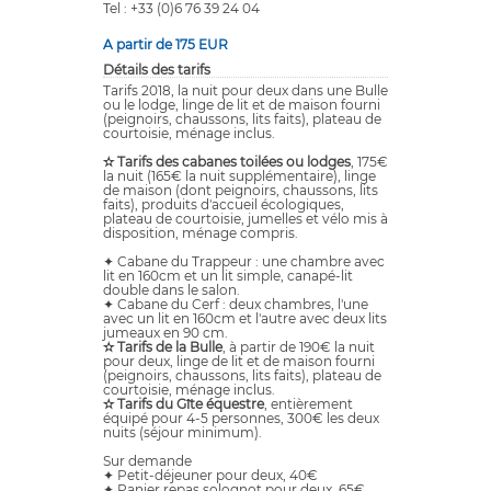
Tel : +33 (0)6 76 39 24 04
A partir de 175 EUR
Détails des tarifs
Tarifs 2018, la nuit pour deux dans une Bulle
ou le lodge, linge de lit et de maison fourni
(peignoirs, chaussons, lits faits), plateau de
courtoisie, ménage inclus.
✫ Tarifs des cabanes toilées ou lodges
, 175€
la nuit (165€ la nuit supplémentaire), linge
de maison (dont peignoirs, chaussons, lits
faits), produits d'accueil écologiques,
plateau de courtoisie, jumelles et vélo mis à
disposition, ménage compris.
✦ Cabane du Trappeur : une chambre avec
lit en 160cm et un lit simple, canapé-lit
double dans le salon.
✦ Cabane du Cerf : deux chambres, l'une
avec un lit en 160cm et l'autre avec deux lits
jumeaux en 90 cm.
✫ Tarifs de la Bulle
, à partir de 190€ la nuit
pour deux, linge de lit et de maison fourni
(peignoirs, chaussons, lits faits), plateau de
courtoisie, ménage inclus.
✫ Tarifs du Gîte équestre
, entièrement
équipé pour 4-5 personnes, 300€ les deux
nuits (séjour minimum).
Sur demande
✦ Petit-déjeuner pour deux, 40€
✦ Panier repas solognot pour deux, 65€