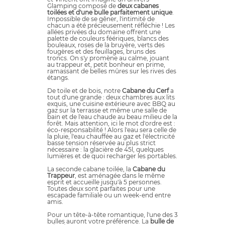
Glamping composé de
deux cabanes
toilées et d'une bulle parfaitement unique
.
Impossible de se gêner, l'intimité de
chacun a été précieusement réfléchie ! Les
allées privées du domaine offrent une
palette de couleurs féériques, blancs des
bouleaux, roses de la bruyère, verts des
fougères et des feuillages, bruns des
troncs. On s'y promène au calme, jouant
au trappeur et, petit bonheur en prime,
ramassant de belles mûres sur les rives des
étangs.
De toile et de bois, notre
Cabane du Cerf
a
tout d'une grande : deux chambres aux lits
exquis, une cuisine extérieure avec BBQ au
gaz sur la terrasse et même une salle de
bain et de l'eau chaude au beau milieu de la
forêt. Mais attention, ici le mot d'ordre est :
éco-responsabilité ! Alors l'eau sera celle de
la pluie, l'eau chauffée au gaz et l'électricité
basse tension réservée au plus strict
nécessaire : la glacière de 45l, quelques
lumières et de quoi recharger les portables.
La seconde cabane toilée, la
Cabane du
Trappeur
, est aménagée dans le même
esprit et accueille jusqu'à 5 personnes.
Toutes deux sont parfaites pour une
escapade familiale ou un week-end entre
amis.
Pour un tête-à-tête romantique, l'une des 3
bulles auront votre préférence. La
bulle de