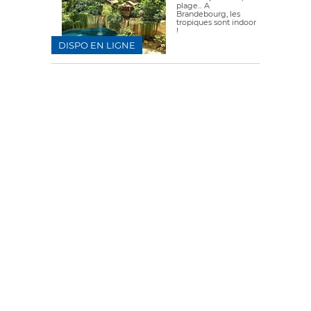
plage... A
Brandebourg, les
tropiques sont indoor
!
DISPO EN LIGNE