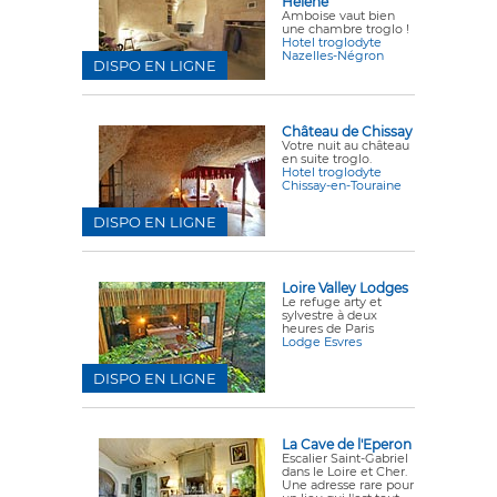
Hélène
Amboise vaut bien
une chambre troglo !
Hotel troglodyte
Nazelles-Négron
DISPO EN LIGNE
Château de Chissay
Votre nuit au château
en suite troglo.
Hotel troglodyte
Chissay-en-Touraine
DISPO EN LIGNE
Loire Valley Lodges
Le refuge arty et
sylvestre à deux
heures de Paris
Lodge Esvres
DISPO EN LIGNE
La Cave de l'Eperon
Escalier Saint-Gabriel
dans le Loire et Cher.
Une adresse rare pour