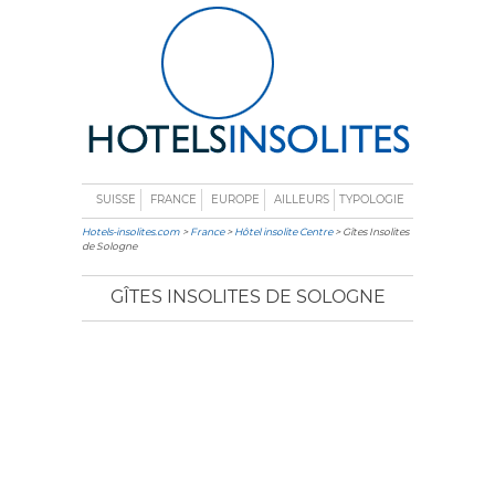
SUISSE
FRANCE
EUROPE
AILLEURS
TYPOLOGIE
Hotels-insolites.com
>
France
>
Hôtel insolite Centre
> Gîtes Insolites
de Sologne
GÎTES INSOLITES DE SOLOGNE