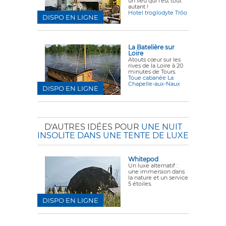
un lieu qui l'est tout
autant !
Hotel troglodyte Trôo
DISPO EN LIGNE
La Batelière sur
Loire
Atouts cœur sur les
rives de la Loire à 20
minutes de Tours.
Toue cabanée La
Chapelle-aux-Naux
DISPO EN LIGNE
D'AUTRES IDÉES POUR
UNE NUIT
INSOLITE DANS UNE TENTE DE LUXE
Whitepod
Un luxe alternatif :
une immersion dans
la nature et un service
5 étoiles.
DISPO EN LIGNE