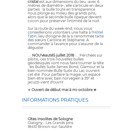
cristal
est aux dimensions du lieu -avec 6
mètres de diamètre-, elle s'articule en deux
parties : la bulle toute en transparence
nous plonge au milieu des grands pins,
alors que la seconde bulle opaque devient
cocon pour préserver l'intimité de la nuit.
Sur la route du week-end, nous vous
conseillerions volontiers une halte à l'
Hôtel
Tatin
, lieu d'origine de la si renommée tarte
des sœurs Caroline et Stéphanie. A
commander à l'avance pour s'assurer de la
déguster.
..::
NOUVeautéS juillet 2018
::.. Perchées sur
pilotis, ces trois nouvelles bulles
géodésiques vont nous faire tourner la tête
: les Bulles Suite James Bond, Glamour et la
bien nommée Bulle Suite du Lac ouvrent
cet été. Pour parfaire la magie, un espace
bien-être avec bain norvégien à 39° et
jacuzzi vient d'ouvrir.
✯
Ouvert de début mai à mi-octobre ✯
INFORMATIONS PRATIQUES
Gîtes Insolites de Sologne
Glatigny - Les Grands pins
18410 Brinon-sur-Sauldre