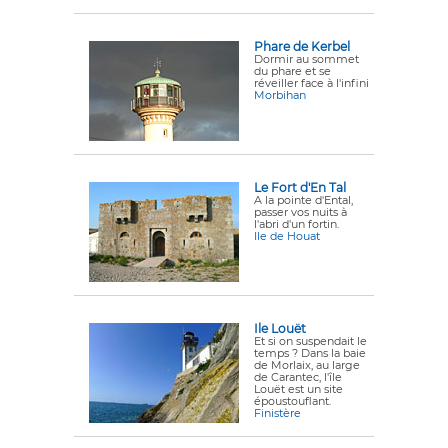
Phare de Kerbel
Dormir au sommet
du phare et se
réveiller face à l'infini
Morbihan
Le Fort d'En Tal
A la pointe d'Ental,
passer vos nuits à
l'abri d'un fortin.
Ile de Houat
Ile Louët
Et si on suspendait le
temps ? Dans la baie
de Morlaix, au large
de Carantec, l'île
Louët est un site
époustouflant.
Finistère