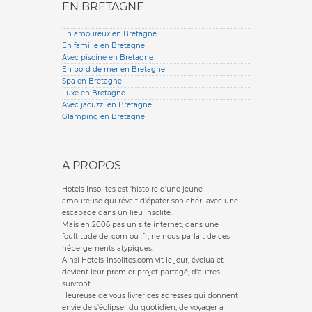
EN BRETAGNE
En amoureux en Bretagne
En famille en Bretagne
Avec piscine en Bretagne
En bord de mer en Bretagne
Spa en Bretagne
Luxe en Bretagne
Avec jacuzzi en Bretagne
Glamping en Bretagne
A PROPOS
Hotels Insolites est 'histoire d'une jeune
amoureuse qui rêvait d'épater son chéri avec une
escapade dans un lieu insolite.
Mais en 2006 pas un site internet, dans une
foultitude de .com ou .fr, ne nous parlait de ces
hébergements atypiques.
Ainsi Hotels-Insolites.com vit le jour, évolua et
devient leur premier projet partagé, d'autres
suivront.
Heureuse de vous livrer ces adresses qui donnent
envie de s'éclipser du quotidien, de voyager à