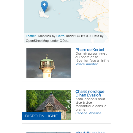
Leaflet
| Map tiles by
Carto
, under CC BY 3.0. Data by
OpenStreetMap, under ODbL.
Phare de Kerbel
Dormir au sommet
du phare et se
réveiller face à l'infini
Phare Riantec
Chalet nordique
Dihan Evasion
Kota laponais pour
tête à tête
romantique dans la
prairie.
Cabane Ploemel
DISPO EN LIGNE