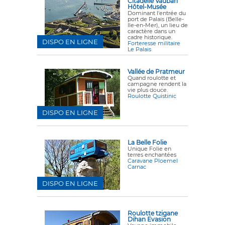
Citadelle Vauban
Hôtel-Musée
Dominant l'entrée du
port de Palais (Belle-
Ile-en-Mer), un lieu de
caractère dans un
cadre historique.
DISPO EN LIGNE
Forteresse militaire
Le Palais
Vallée de Pratmeur
Quand roulotte et
campagne rendent la
vie plus douce.
Roulotte Quistinic
DISPO EN LIGNE
La Belle Folie
Unique Folie en
terres enchantées
Caravane Ploemel
Carnac
DISPO EN LIGNE
Roulotte tzigane
Dihan Evasion