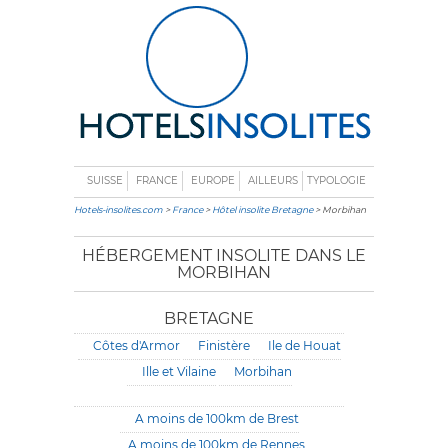
SUISSE
FRANCE
EUROPE
AILLEURS
TYPOLOGIE
Hotels-insolites.com
>
France
>
Hôtel insolite Bretagne
> Morbihan
HÉBERGEMENT INSOLITE DANS LE
MORBIHAN
BRETAGNE
Côtes d'Armor
Finistère
Ile de Houat
Ille et Vilaine
Morbihan
A moins de 100km de Brest
A moins de 100km de Rennes