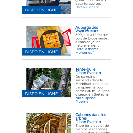
gourmande sur les
eaux turquoises.
Bateau Lorient
DISPO EN LIGNE
Auberge des
VoyaJoueurs
800 jeux à l'orée des
bois de Brocéliande :
à vous de jouer,
naturellement !
Hotel à thème
DISPO EN LIGNE
Monteneuf
Tente-bulle
Dihan Evasion
Du camping
suspendu dans le
Morbihan : une bulle
transparente pour
dormir au milieu des
DISPO EN LIGNE
oiseaux en Bretagne.
Nid suspendu
Ploemel
Cabanes dans les
arbres
Dihan Evasion
Entre terre et ciel, de
bien belles cabanes
en bois dans un cadre