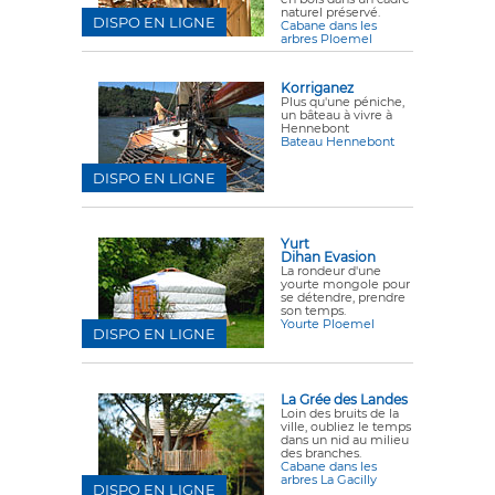
naturel préservé.
DISPO EN LIGNE
Cabane dans les
arbres Ploemel
Korriganez
Plus qu'une péniche,
un bâteau à vivre à
Hennebont
Bateau Hennebont
DISPO EN LIGNE
Yurt
Dihan Evasion
La rondeur d'une
yourte mongole pour
se détendre, prendre
son temps.
Yourte Ploemel
DISPO EN LIGNE
La Grée des Landes
Loin des bruits de la
ville, oubliez le temps
dans un nid au milieu
des branches.
Cabane dans les
arbres La Gacilly
DISPO EN LIGNE