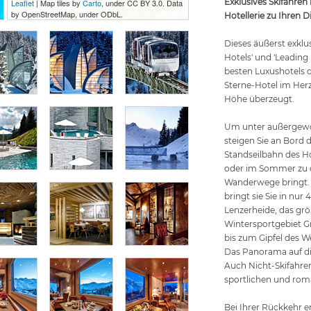
Exklusives Skifahren
Leaflet
| Map tiles by
Carto
, under CC BY 3.0. Data
by OpenStreetMap, under ODbL.
Hotellerie zu Ihren D
Dieses äußerst exklus
Hotels' und 'Leading 
besten Luxushotels de
Sterne-Hotel im Her
Höhe überzeugt.
Um unter außergewö
steigen Sie an Bord 
Standseilbahn des Ho
oder im Sommer zu 
Wanderwege bringt. 
bringt sie Sie in nur
Lenzerheide, das g
Wintersportgebiet G
bis zum Gipfel des W
Das Panorama auf die
Auch Nicht-Skifahre
sportlichen und roma
Bei Ihrer Rückkehr e