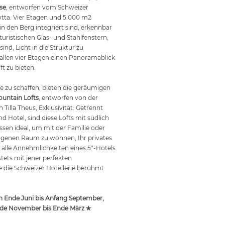
se
, entworfen vom Schweizer
otta. Vier Etagen und 5.000 m2
in den Berg integriert sind, erkennbar
turistischen Glas- und Stahlfenstern,
sind, Licht in die Struktur zu
 allen vier Etagen einen Panoramablick
t zu bieten.
zu schaffen, bieten die geräumigen
untain Lofts
, entworfen von der
 Tilla Theus, Exklusivität: Getrennt
Hotel, sind diese Lofts mit südlich
ssen ideal, um mit der Familie oder
igenen Raum zu wohnen, Ihr privates
alle Annehmlichkeiten eines 5*-Hotels
stets mit jener perfekten
e die Schweizer Hotellerie berühmt
Ende Juni bis Anfang September,
nde November bis Ende März ✯