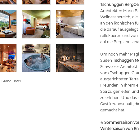
Tschunggen BergOa
Architekten Mario B
Wellnessbereich, die 
an den ikonischen fu
die darauf ausgelegt 
reflektieren und von
auf die Berglandschaf
Um noch mehr Magie 
Suiten
Tschuggen Mo
Schweizer Architektin
vom Tschuggen Grand 
ausgerichteten Terra
n Grand Hotel
Freunden in Ihrem e
Spa zu genießen und 
zu erleben. Und das 
Gastfreundschaft, di
gemacht hat.
✯
Sommersaison von 
Wintersaison von E