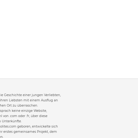
 die Geschichte einer jungen Verliebten,
 ihren Liebsten mit einem Ausflug an
en Ort zu überraschen.
sprach keine einzige Website,
l von .com oder .fr, über diese
 Unterkünfte.
olites.com geboren, entwickelte sich
hr erstes gemeinsames Projekt, dem
en.