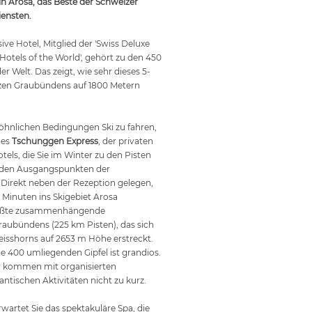
 in Arosa, das Beste der Schweizer
iensten.
ive Hotel, Mitglied der 'Swiss Deluxe
Hotels of the World', gehört zu den 450
r Welt. Das zeigt, wie sehr dieses 5-
zen Graubündens auf 1800 Metern
hnlichen Bedingungen Ski zu fahren,
des
Tschunggen Express
, der privaten
tels, die Sie im Winter zu den Pisten
den Ausgangspunkten der
Direkt neben der Rezeption gelegen,
 4 Minuten ins Skigebiet Arosa
rößte zusammenhängende
raubündens (225 km Pisten), das sich
eisshorns auf 2653 m Höhe erstreckt.
 400 umliegenden Gipfel ist grandios.
r kommen mit organisierten
ntischen Aktivitäten nicht zu kurz.
rwartet Sie das spektakuläre Spa, die