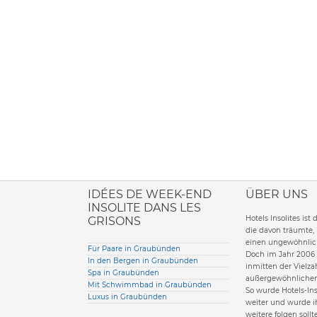
ione italiana
IDÉES DE WEEK-END
ÜBER UNS
INSOLITE DANS LES
Hotels Insolites ist
GRISONS
die davon träumte,
einen ungewöhnlich
Für Paare in Graubünden
Doch im Jahr 2006 
In den Bergen in Graubünden
inmitten der Vielzah
Spa in Graubünden
außergewöhnlichen
Mit Schwimmbad in Graubünden
So wurde Hotels-Ins
Luxus in Graubünden
weiter und wurde i
weitere folgen sollt