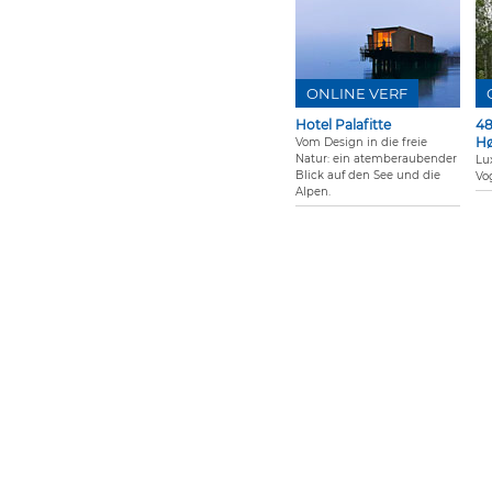
ONLINE VERF
Hotel Palafitte
48
Hø
Vom Design in die freie
Natur: ein atemberaubender
Lu
Blick auf den See und die
Vo
Alpen.