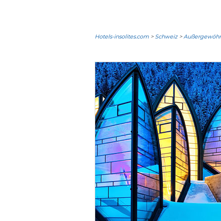
Hotels-insolites.com
>
Schweiz
>
Außergewöhnl