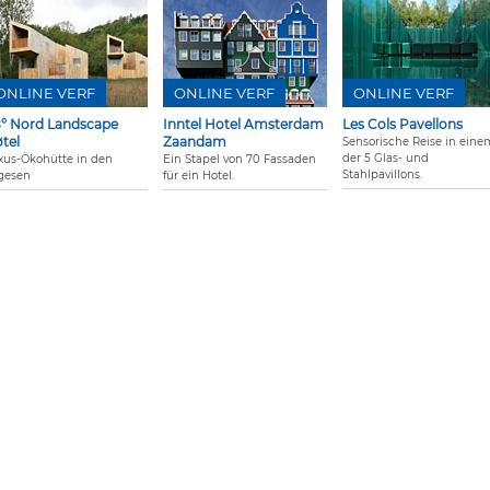
ONLINE VERF
ONLINE VERF
ONLINE VERF
° Nord Landscape
Inntel Hotel Amsterdam
Les Cols Pavellons
tel
Zaandam
Sensorische Reise in eine
der 5 Glas- und
xus-Ökohütte in den
Ein Stapel von 70 Fassaden
Stahlpavillons.
gesen
für ein Hotel.