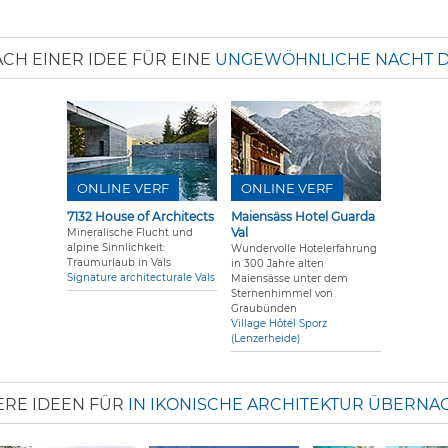
CH EINER IDEE FÜR EINE
UNGEWÖHNLICHE NACHT D
ONLINE VERF
ONLINE VERF
7132 House of Architects
Maiensäss Hotel Guarda
Val
Mineralische Flucht und
alpine Sinnlichkeit:
Wundervolle Hotelerfahrung
Traumurlaub in Vals
in 300 Jahre alten
Signature architecturale Vals
Maiensässe unter dem
Sternenhimmel von
Graubünden
Village Hôtel Sporz
(Lenzerheide)
ERE IDEEN FÜR
IN IKONISCHE ARCHITEKTUR ÜBERNA