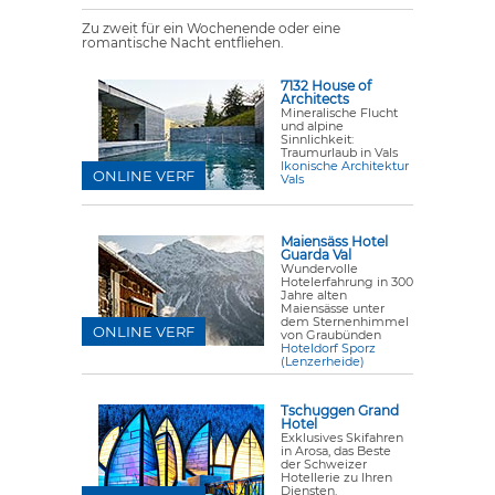
Zu zweit für ein Wochenende oder eine
romantische Nacht entfliehen.
7132 House of
Architects
Mineralische Flucht
und alpine
Sinnlichkeit:
Traumurlaub in Vals
Ikonische Architektur
ONLINE VERF
Vals
Maiensäss Hotel
Guarda Val
Wundervolle
Hotelerfahrung in 300
Jahre alten
Maiensässe unter
dem Sternenhimmel
ONLINE VERF
von Graubünden
Hoteldorf Sporz
(Lenzerheide)
Tschuggen Grand
Hotel
Exklusives Skifahren
in Arosa, das Beste
der Schweizer
Hotellerie zu Ihren
Diensten.