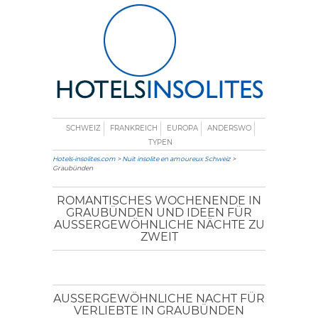
SCHWEIZ
FRANKREICH
EUROPA
ANDERSWO
TYPEN
Hotels-insolites.com
>
Nuit insolite en amoureux Schweiz
>
Graubünden
ROMANTISCHES WOCHENENDE IN
GRAUBÜNDEN UND IDEEN FÜR
AUSSERGEWÖHNLICHE NÄCHTE ZU Z
WEIT
AUSSERGEWÖHNLICHE NACHT FÜR V
ERLIEBTE IN GRAUBÜNDEN