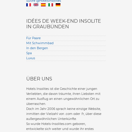
Suivre @HotelsInsolites
English version
IDÉES DE WEEK-END INSOLITE
IN GRAUBÜNDEN
Für Paare
Mit Schwimmbad
In den Bergen
Spa
Luxus
ÜBER UNS
Hotels Insolites ist die Geschichte einer jungen
Verliebten, die davon träumte, ihren Liebsten mit
einem Ausflug an einen ungewöhnlichen Ort zu
überraschen.
Doch im Jahr 2006 sprach keine einzige Website,
inmitten der Vielzahl von .com oder .fr, über diese
außergewöhnlichen Unterkünfte.
So wurde Hotels-Insolites.com geboren,
entwickelte sich weiter und wurde ihr erstes