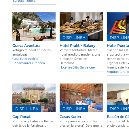
Burbuja Tudela
DISP. LÍNEA
DISP. LÍN
Cueva Aventura
Hotel Praktik Bakery
Hotel Puert
Refugio mineral en tierras
Primera tentadora: Medio
Cuando las estr
andaluzas
hotel medio panadería, una
arquitectura y 
Casa rural insólita
dirección única en
tienen carta bl
Benamaurel, Granada
Barcelona.
lugar al Hotel 
Hotel insólito Barcelone
America de Ma
Arquitectura i
DISP. LÍNEA
DISP. LÍNEA
DISP. LÍN
Cap Rocat
Casas Karen
Balcón de C
Rumbo a la bahía de Palma:
¿Una pausa al sol, con los
Encontrar el d
detrás de la fortaleza, un
pies en la arena? Deje que la
el cielo andalu