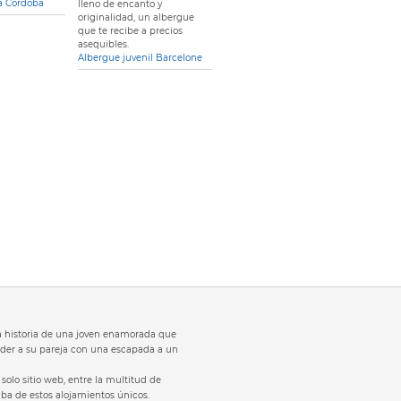
ía Córdoba
lleno de encanto y
originalidad, un albergue
que te recibe a precios
asequibles.
Albergue juvenil Barcelone
 la historia de una joven enamorada que
der a su pareja con una escapada a un
solo sitio web, entre la multitud de
laba de estos alojamientos únicos.