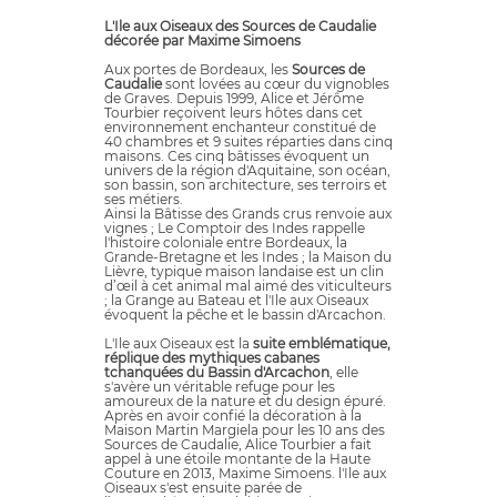
L'Ile aux Oiseaux des Sources de Caudalie
décorée par Maxime Simoens
Aux portes de Bordeaux, les
Sources de
Caudalie
sont lovées au cœur du vignobles
de Graves. Depuis 1999, Alice et Jérôme
Tourbier reçoivent leurs hôtes dans cet
environnement enchanteur constitué de
40 chambres et 9 suites réparties dans cinq
maisons. Ces cinq bâtisses évoquent un
univers de la région d'Aquitaine, son océan,
son bassin, son architecture, ses terroirs et
ses métiers.
Ainsi la Bâtisse des Grands crus renvoie aux
vignes ; Le Comptoir des Indes rappelle
l'histoire coloniale entre Bordeaux, la
Grande-Bretagne et les Indes ; la Maison du
Lièvre, typique maison landaise est un clin
d’œil à cet animal mal aimé des viticulteurs
; la Grange au Bateau et l'Ile aux Oiseaux
évoquent la pêche et le bassin d'Arcachon.
L'Ile aux Oiseaux est la
suite emblématique,
réplique des mythiques cabanes
tchanquées du Bassin d'Arcachon
, elle
s'avère un véritable refuge pour les
amoureux de la nature et du design épuré.
Après en avoir confié la décoration à la
Maison Martin Margiela pour les 10 ans des
Sources de Caudalie, Alice Tourbier a fait
appel à une étoile montante de la Haute
Couture en 2013, Maxime Simoens. l'Ile aux
Oiseaux s'est ensuite parée de