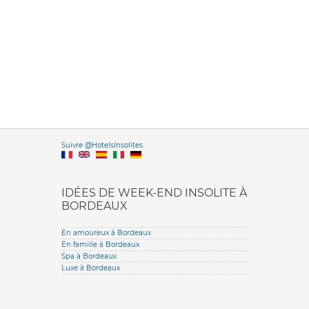
Versione it
Suivre @HotelsInsolites
English version
IDÉES DE WEEK-END INSOLITE À
BORDEAUX
En amoureux à Bordeaux
En famille à Bordeaux
Spa à Bordeaux
Luxe à Bordeaux