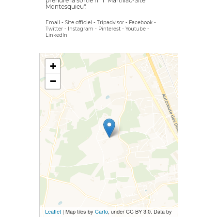
prendre la sortie n° 1 "Martillac-Site
Montesquieu".
Email
-
Site officiel
-
Tripadvisor
-
Facebook
-
Twitter
-
Instagram
-
Pinterest
-
Youtube
-
LinkedIn
+
−
Leaflet
| Map tiles by
Carto
, under CC BY 3.0. Data by