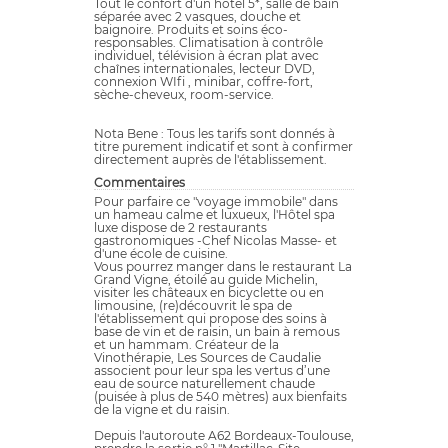
Tout le confort d'un hôtel 5*, salle de bain
séparée avec 2 vasques, douche et
baignoire. Produits et soins éco-
responsables. Climatisation à contrôle
individuel, télévision à écran plat avec
chaînes internationales, lecteur DVD,
connexion WIfi , minibar, coffre-fort,
sèche-cheveux, room-service.
Nota Bene : Tous les tarifs sont donnés à
titre purement indicatif et sont à confirmer
directement auprès de l'établissement.
Commentaires
Pour parfaire ce "voyage immobile" dans
un hameau calme et luxueux, l'Hôtel spa
luxe dispose de 2 restaurants
gastronomiques -Chef Nicolas Masse- et
d'une école de cuisine.
Vous pourrez manger dans le restaurant La
Grand Vigne, étoilé au guide Michelin,
visiter les châteaux en bicyclette ou en
limousine, (re)découvrit le spa de
l'établissement qui propose des soins à
base de vin et de raisin, un bain à remous
et un hammam. Créateur de la
Vinothérapie, Les Sources de Caudalie
associent pour leur spa les vertus d’une
eau de source naturellement chaude
(puisée à plus de 540 mètres) aux bienfaits
de la vigne et du raisin.
Depuis l'autoroute A62 Bordeaux-Toulouse,