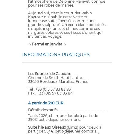
l’atmosphère de Delphine Manivet, connue
pour ses robes de mariée.
Aujourd'hui, c'est le couturier Rabih
Kayrouz qui habille cette vaste et
lumineuse suite, "pensée comme une
grande sculpture". Un écrin blanc ponctués
d'objets inspirants et chinés comme ces
narguilés colorés et ces tissus d'orient qui
invitent au voyage.
✩
Fermé en janvier
✩
INFORMATIONS PRATIQUES
Les Sources de Caudalie
Chemin de Smith Haut Lafitte
33650 Bordeaux-Martillac, France
Tel : +33 (0)5 57 83 83 83
Fax : +33 (0)5 57 83 83 84
A partir de 390 EUR
Détails des tarifs
Tarifs 2026, chambre double à partir de
390€ petit-déjeuner compris.
Suite l'Ile aux Oiseaux
(61m2) pour deux, à
partir de 954€ petit-déjeuner compris.