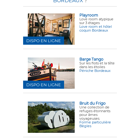
BORDEAUX
?
Playroom
Love room atypique
sur 3 étages
Love room et hôtel
coquin Bordeaux
DISPO EN LIGNE
Barge Tango
Sur les flots et la tête
dans les étoiles
Péniche Bordeaux
DISPO EN LIGNE
Bruit du Frigo
Une collection de
refuges étonnants
pour âmes
voyageuses.
Forme particulière
Bègles