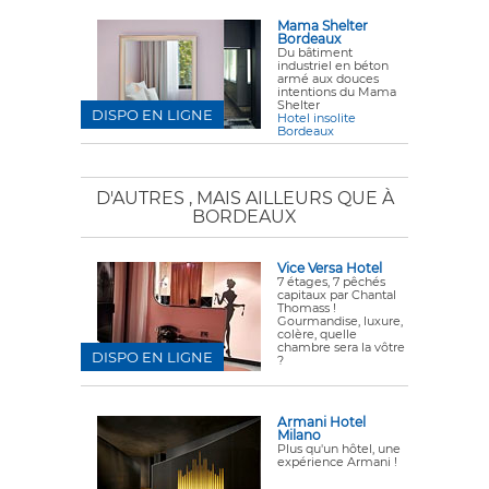
Mama Shelter
Bordeaux
Du bâtiment
industriel en béton
armé aux douces
intentions du Mama
Shelter
DISPO EN LIGNE
Hotel insolite
Bordeaux
D'AUTRES
, MAIS AILLEURS QUE À
BORDEAUX
Vice Versa Hotel
7 étages, 7 pêchés
capitaux par Chantal
Thomass !
Gourmandise, luxure,
colère, quelle
chambre sera la vôtre
DISPO EN LIGNE
?
Armani Hotel
Milano
Plus qu'un hôtel, une
expérience Armani !