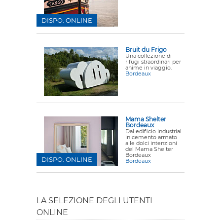
DISPO. ONLINE
Bruit du Frigo
Una collezione di
rifugi straordinari per
anime in viaggio.
Bordeaux
Mama Shelter
Bordeaux
Dal edificio industrial
in cemento armato
alle dolci intenzioni
del Mama Shelter
Bordeaux
DISPO. ONLINE
Bordeaux
LA SELEZIONE DEGLI UTENTI
ONLINE