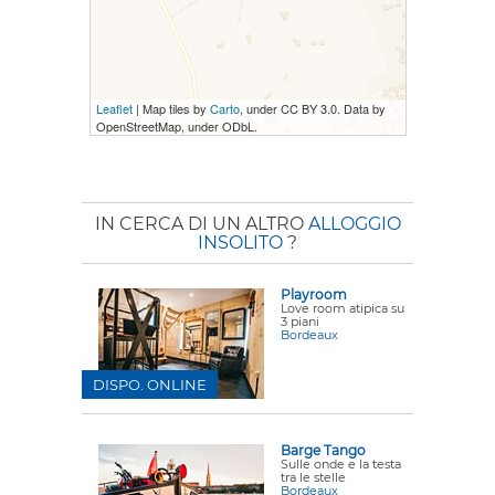
Leaflet
| Map tiles by
Carto
, under CC BY 3.0. Data by
OpenStreetMap, under ODbL.
IN CERCA DI UN ALTRO
ALLOGGIO
INSOLITO
?
Playroom
Love room atipica su
3 piani
Bordeaux
DISPO. ONLINE
Barge Tango
Sulle onde e la testa
tra le stelle
Bordeaux