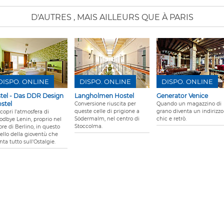
D'AUTRES
, MAIS AILLEURS QUE À PARIS
DISPO. ONLINE
DISPO. ONLINE
DISPO. ONLINE
tel - Das DDR Design
Langholmen Hostel
Generator Venice
stel
Conversione riuscita per
Quando un magazzino di
queste celle di prigione a
grano diventa un indirizzo
copri l'atmosfera di
Södermalm, nel centro di
chic e retrò.
odbye Lenin, proprio nel
Stoccolma.
re di Berlino, in questo
tello della gioventù che
ta tutto sull'Ostalgie.