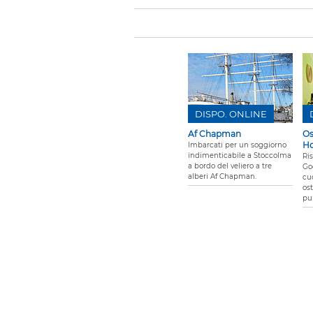
DISPO. ONLINE
Af Chapman
Os
Ho
Imbarcati per un soggiorno
indimenticabile a Stoccolma
Ris
a bordo del veliero a tre
Go
alberi Af Chapman.
cuo
os
pun