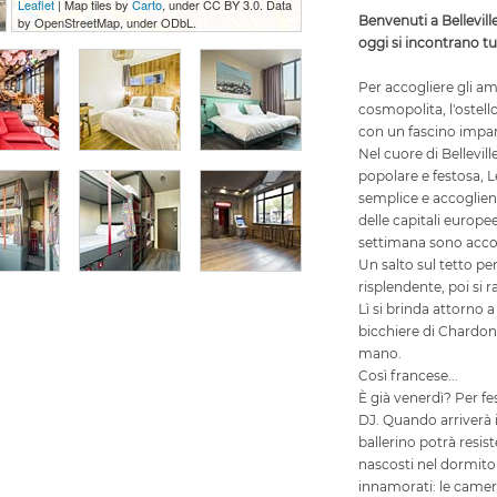
Leaflet
| Map tiles by
Carto
, under CC BY 3.0. Data
Benvenuti a Belleville
by OpenStreetMap, under ODbL.
oggi si incontrano tut
Per accogliere gli a
cosmopolita, l'ostell
con un fascino impar
Nel cuore di Bellevil
popolare e festosa, L
semplice e accoglient
delle capitali europee
settimana sono acco
Un salto sul tetto p
risplendente, poi si 
Lì si brinda attorno a
bicchiere di Chardonn
mano.
Così francese...
È già venerdì? Per fe
DJ. Quando arriverà
ballerino potrà resis
nascosti nel dormitor
innamorati: le camer