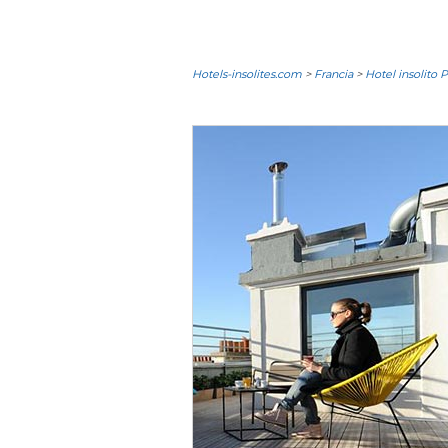
Hotels-insolites.com
>
Francia
>
Hotel insolito P