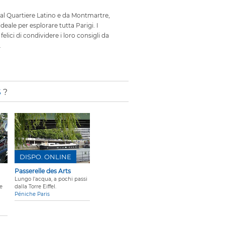
dal Quartiere Latino e da Montmartre,
ideale per esplorare tutta Parigi. I
elici di condividere i loro consigli da
.
S
?
DISPO. ONLINE
Passerelle des Arts
Lungo l'acqua, a pochi passi
re
dalla Torre Eiffel.
Péniche Paris