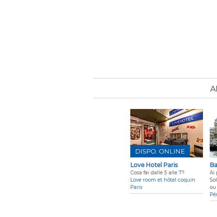
A
DISPO. ONLINE
Love Hotel Paris
Ba
Cosa fai dalle 5 alle 7?
Ai 
Love room et hôtel coquin
So
Paris
ou 
Pé