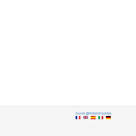
Vers
Suivre @HotelsInsolites
English version