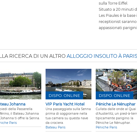
sulla Torre Eiffel.
Situato a 20 minuti 
Les Piaules è la base 
receptionist saranno f
appassionati parigini
LLA RICERCA DI UN ALTRO
ALLOGGIO INSOLITO À PARI
DISPO. ONLINE
DISPO. ONLINE
teau Johanna
VIP Paris Yacht Hotel
Péniche Le Nénuphar
piedi della Passerella
Una passeggiata sulla Senna
Cullata dalle onde al Quai
lférino, il Bateau Johanna
prima di soggiornare nella
d'Austerlitz, un pied-à-ter
Johanna ti offre la Senna.
tua camera su questa nave
tipicamente parigino: la
niche Paris
da crociera.
Péniche Le Nénuphar.
Bateau Paris
Péniche Paris