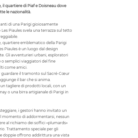
, il quartiere di Piaf e Doisneau dove
te le nazionalità.
manti di una Parigi gioiosamente
o Les Piaules svela una terrazza sul tetto
eggiabile.
le, quartiere emblematico della Parigi
es Piaules è un luogo dal design
e. Gli avventurieri urbani, esploratori
 o semplici viaggiatori del fine
lti come amici.
er guardare il tramonto sul Sacré-Cœur
raggiunge il bar che si anima.
 un tagliere di prodotti locali, con un
ay o una birra artigianale di Parigi in
steggiare, i gestori hanno invitato un
 il momento di addormentarsi, nessun
tere al richiamo dei soffici «plumards»
io. Trattamento speciale per gli
e doppie offrono addirittura una vista