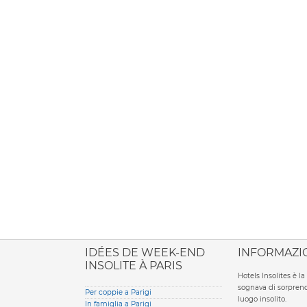
ione italiana
IDÉES DE WEEK-END
INFORMAZI
INSOLITE À PARIS
Hotels Insolites è 
sognava di sorprend
Per coppie a Parigi
luogo insolito.
In famiglia a Parigi