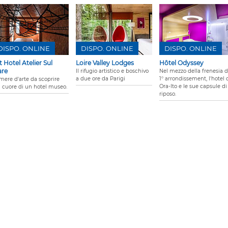
DISPO. ONLINE
DISPO. ONLINE
DISPO. ONLINE
t Hotel Atelier Sul
Loire Valley Lodges
Hôtel Odyssey
re
Il rifugio artistico e boschivo
Nel mezzo della frenesia d
a due ore da Parigi
1° arrondissement, l'hotel 
mere d'arte da scoprire
Ora-Ito e le sue capsule di
l cuore di un hotel museo.
riposo.