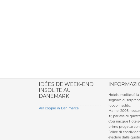
ione italiana
IDÉES DE WEEK-END
INFORMAZI
INSOLITE AU
Hotels Insolites è 
DANEMARK
sognava di sorprend
luogo insolito.
Per coppie in Danimarca
Ma nel 2006 nessun 
.fr, parlava di ques
Così nacque Hotels-
primo progetto condi
Felice di condivider
evadere dalla quotid