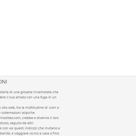
ONI
la storia di una giovane innamorata che
ere il suo amato con una fuga in un
sito web, tra la moltitudine di .com o
te sistemazioni atipiche.
Insolites.com, crebbe e divenne il loro
viso, seguito da altri.
e con voi questi indirizzi che invitano a
ianità, a viaggiare vicino a casa o fino