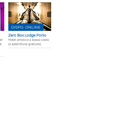
DISPO. ONLINE
Zero Box Lodge Porto
el
Hotel artistico a basso costo
di
(o addirittura gratuito).