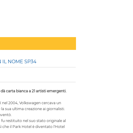
 IL NOME SP34
 carta bianca a 21 artisti emergenti.
FOX nel 2004, Volkswagen cercava un
la sua ultima creazione ai giornalisti.
nventò.
 fu restituito nel suo stato originale al
ì che il Park Hotel è diventato l'Hotel