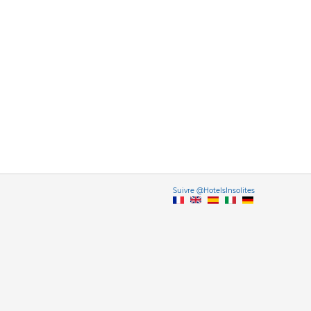
Vers
Suivre @HotelsInsolites
English version