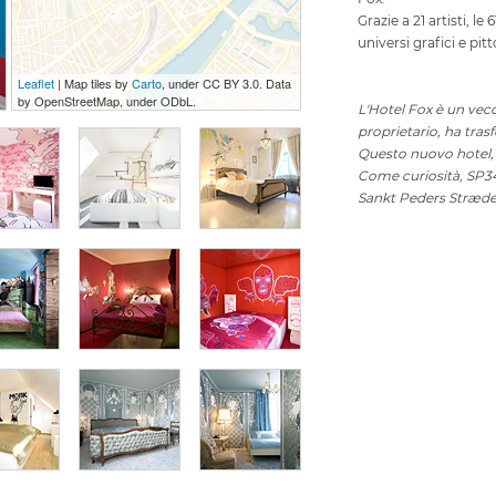
Grazie a 21 artisti, 
universi grafici e pitto
Leaflet
| Map tiles by
Carto
, under CC BY 3.0. Data
by OpenStreetMap, under ODbL.
L'Hotel Fox è un vecc
proprietario, ha tras
Questo nuovo hotel, l
Come curiosità, SP34 s
Sankt Peders Stræde