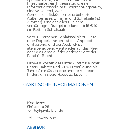
Friseursalon, ein Fitnessstudio, eine
Informationsstelle mit Besprechungsraum,
eine Wäscherei, zwei
Gemeinschaftsküchen, eine beheizte
Außenterrasse, Zimmer und Schlafsäle (43
Zimmer). Und das alles zu einem
vernünftigen Budget in Island (ab 18 € für
ein Bett im Schlafsaal).
Vom 16-Personen-Schlafsaal bis zu Einzel-
oder Doppelzimmern ist das Angebot
umfassend, und der Ausblick ist
atemberaubend – entweder auf das Meer
oder die Berge auf der anderen Seite der
Faxaflói-Bucht.
Hinweis: kostenlose Unterkunft für Kinder
unter 6 Jahren und 50 % Ermäßigung bis 12
Jahre. Sie müssen eine andere Ausrede
finden, um sie zu Hause zu lassen...
PRAKTISCHE INFORMATIONEN
Kex Hostel
Skúlagata 28
101 Reykjavik, Islande
Tel : +354 561 6060
Ab 31 EUR