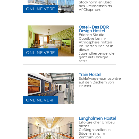
Stockholm an Bord
des Dreimastschiffs
ONLINE VERF
Af Chapman.
Ostel - Das DDR
Design Hostel
Erleben Sie die
Goodbye Lenin-
Atmosphäre mitten
im Herzen Berlins in
dieser
ONLINE VERF
Jugendherberge, die
ganz auf Ostalgie
setzt.
Train Hostel
Schlafwagenatmosphäre
auf den Dächern von
Brüssel.
ONLINE VERF
Langholmen Hostel
Erfolgreicher Umbau
dieser
Gefängniszellen in
Södermalm, im
Zentrum von