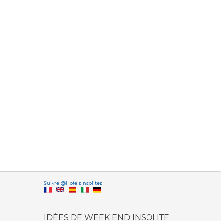
Versione it
Suivre @HotelsInsolites
English version
IDÉES DE WEEK-END INSOLITE