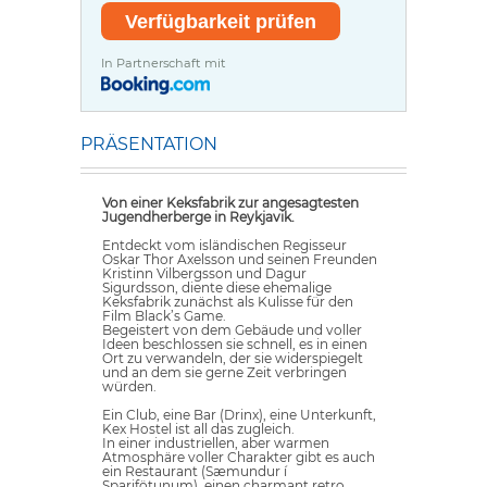
In Partnerschaft mit
PRÄSENTATION
Von einer Keksfabrik zur angesagtesten
Jugendherberge in Reykjavik.
Entdeckt vom isländischen Regisseur
Oskar Thor Axelsson und seinen Freunden
Kristinn Vilbergsson und Dagur
Sigurdsson, diente diese ehemalige
Keksfabrik zunächst als Kulisse für den
Film Black’s Game.
Begeistert von dem Gebäude und voller
Ideen beschlossen sie schnell, es in einen
Ort zu verwandeln, der sie widerspiegelt
und an dem sie gerne Zeit verbringen
würden.
Ein Club, eine Bar (Drinx), eine Unterkunft,
Kex Hostel ist all das zugleich.
In einer industriellen, aber warmen
Atmosphäre voller Charakter gibt es auch
ein Restaurant (Sæmundur í
Sparifötunum), einen charmant retro