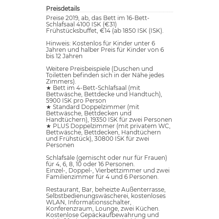
Preisdetails
Preise 2019, ab, das Bett im 16-Bett-
Schlafsaal 4100 ISK (€31)
Frühstücksbuffet, €14 (ab 1850 ISK (ISK).
Hinweis: Kostenlos für Kinder unter 6
Jahren und halber Preis für Kinder von 6
bis 12 Jahren
Weitere Preisbeispiele (Duschen und
Toiletten befinden sich in der Nähe jedes
Zimmers).
★ Bett im 4-Bett-Schlafsaal (mit
Bettwäsche, Bettdecke und Handtuch),
5900 ISK pro Person
★ Standard Doppelzimmer (mit
Bettwäsche, Bettdecken und
Handtüchern), 19350 ISK für zwei Personen
★ PLUS Doppelzimmer (mit privatem WC,
Bettwäsche, Bettdecken, Handtüchern
und Frühstück), 30800 ISK für zwei
Personen
Schlafsäle (gemischt oder nur für Frauen)
für 4, 6, 8, 10 oder 16 Personen.
Einzel-, Doppel-, Vierbettzimmer und zwei
Familienzimmer für 4 und 6 Personen.
Restaurant, Bar, beheizte Außenterrasse,
Selbstbedienungswäscherei, kostenloses
WLAN, Informationsschalter,
Konferenzraum, Lounge, zwei Küchen.
Kostenlose Gepäckaufbewahrung und