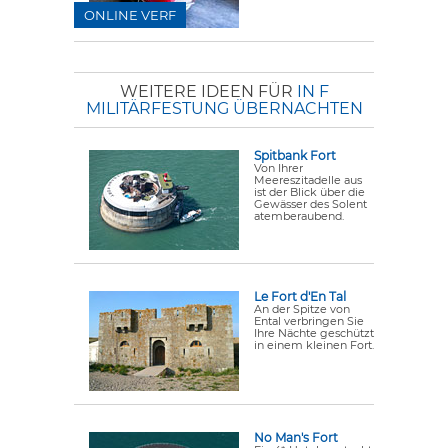
ONLINE VERF
WEITERE IDEEN FÜR
IN F
MILITÄRFESTUNG ÜBERNACHTEN
Spitbank Fort
Von Ihrer
Meereszitadelle aus
ist der Blick über die
Gewässer des Solent
atemberaubend.
Le Fort d'En Tal
An der Spitze von
Ental verbringen Sie
Ihre Nächte geschützt
in einem kleinen Fort.
No Man's Fort