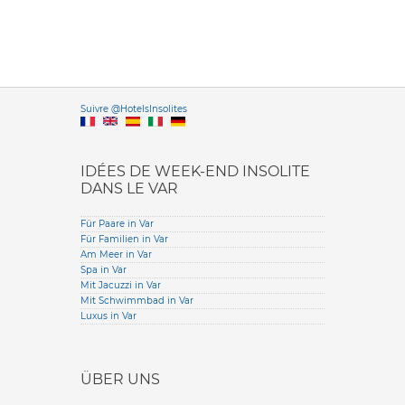
Versione it
Suivre @HotelsInsolites
English version
IDÉES DE WEEK-END INSOLITE
DANS LE VAR
Für Paare in Var
Für Familien in Var
Am Meer in Var
Spa in Var
Mit Jacuzzi in Var
Mit Schwimmbad in Var
Luxus in Var
ÜBER UNS