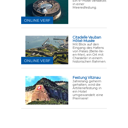
Ein 4*-Hotel versteckt
in einer
Meeresfestung.
ONLINE VERF
Citadelle Vauban
Hôtel-Musée
Mit Blick auf den
Eingang des Hafens
von Palais (Belle-Ile-
en-Mer), ein Ort mit
Charakter in einem
ONLINE VERF
historischen Rahmen.
Festung Vitznau
Jahrelang geheim
gehalten, wird die
Artilleriefestung in
ein Hotel
umgewandelt: eine
Premiere!