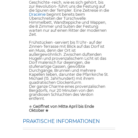
Geschichte -reich, wie es sich gehört, bis
zur Revolution- führt uns die Festung auf
die Spuren der Templer. Eine Zeitreise in die
Dracénie
beginnt bereits beim
Überschreiten der Türschwelle:
Himmelbett, Wandteppiche und Wappen,
die 8 Zimmer und Suiten der Festung
warten nur auf einen Ritter der modernen
Zeit.
Frühstücken -serviert bis 11 Uhr- auf der
Zinnen-Terrasse mit Blick auf das Dorf ist
ein Muss, denn der Ort ist
außergewöhnlich. Zwischen duftenden
Hügeln und provenzalischem Licht ist das
Dorf malerisch für diejenigen, die
stufenartige Gassen, gewölbte
Durchgänge, Brunnen und mehrere
Kapellen lieben, darunter die Pfarrkirche St.
Michael (15. Jahrhundert) mit ihrem
quadratischen Glockenturm.
Der ganze Charme eines provenzalischen
Bergdorfs, nur 20 Minuten von den
grandiosen Schluchten des Verdon
entfernt.
✯
Geöffnet von Mitte April bis Ende
Oktober ✯
PRAKTISCHE INFORMATIONEN