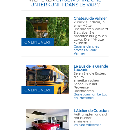
UNTERKUNFT DANS LE VAR
?
Chateau de Valmer
Zurück zur Natur, in
einer Hütte
übernachten, das reizt
Sie… aber Sie
möchten nur großen
Luxus. Die 4*-Hütte
ONLINE VERF
existiert!
Cabane dans les
arbres La Croix
Valmer
Le Bus de la Grande
Lauzade
Seien Sie die Ersten,
die im
amerikanischen
School Bus der
Provence
ONLINE VERF
übernachten!
Bus et camion Le Luc
en Provence
L'Atelier de Cupidon
Auftrumpfen und sich
mit Humor
amüsieren.
Voiture Villecroze