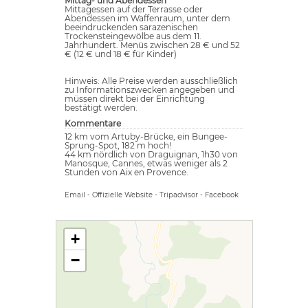
Mittag- und Abendessen
Mittagessen auf der Terrasse oder
Abendessen im Waffenraum, unter dem
beeindruckenden sarazenischen
Trockensteingewölbe aus dem 11.
Jahrhundert. Menüs zwischen 28 € und 52
€ (12 € und 18 € für Kinder)
Hinweis: Alle Preise werden ausschließlich
zu Informationszwecken angegeben und
müssen direkt bei der Einrichtung
bestätigt werden.
Kommentare
12 km vom Artuby-Brücke, ein Bungee-
Sprung-Spot, 182 m hoch!
44 km nördlich von Draguignan, 1h30 von
Manosque, Cannes, etwas weniger als 2
Stunden von Aix en Provence.
Email
-
Offizielle Website
-
Tripadvisor
-
Facebook
+
−