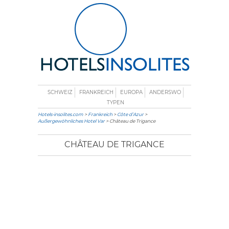
SCHWEIZ
FRANKREICH
EUROPA
ANDERSWO
TYPEN
Hotels-insolites.com
>
Frankreich
>
Côte d’Azur
>
Außergewöhnliches Hotel Var
> Château de Trigance
CHÂTEAU DE TRIGANCE