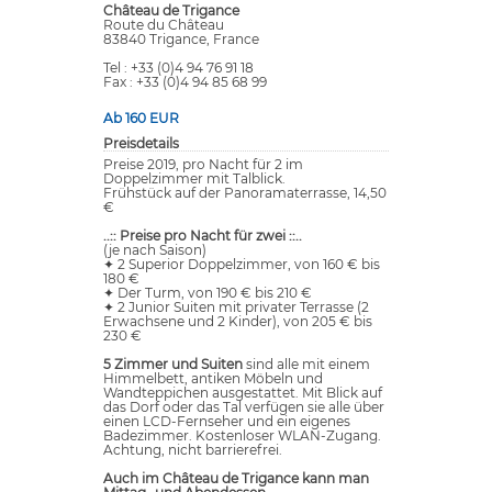
Château de Trigance
Route du Château
83840 Trigance, France
Tel : +33 (0)4 94 76 91 18
Fax : +33 (0)4 94 85 68 99
Ab 160 EUR
Preisdetails
Preise 2019, pro Nacht für 2 im
Doppelzimmer mit Talblick.
Frühstück auf der Panoramaterrasse, 14,50
€
..:: Preise pro Nacht für zwei ::..
(je nach Saison)
✦ 2 Superior Doppelzimmer, von 160 € bis
180 €
✦ Der Turm, von 190 € bis 210 €
✦ 2 Junior Suiten mit privater Terrasse (2
Erwachsene und 2 Kinder), von 205 € bis
230 €
5 Zimmer und Suiten
sind alle mit einem
Himmelbett, antiken Möbeln und
Wandteppichen ausgestattet. Mit Blick auf
das Dorf oder das Tal verfügen sie alle über
einen LCD-Fernseher und ein eigenes
Badezimmer. Kostenloser WLAN-Zugang.
Achtung, nicht barrierefrei.
Auch im Château de Trigance kann man