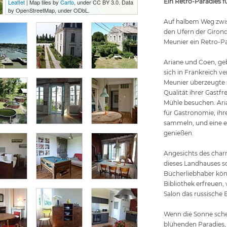
Ein Retro-Paradies
Leaflet
| Map tiles by
Carto
, under CC BY 3.0. Data
by OpenStreetMap, under ODbL.
Auf halbem Weg zwis
den Ufern der Giron
Meunier ein Retro-Pa
Ariane und Coen, ge
sich in Frankreich v
Meunier überzeugte s
Qualität ihrer Gastfr
Mühle besuchen. Aria
für Gastronomie, ihr
sammeln, und eine ei
genießen.
Angesichts des cha
dieses Landhauses sch
Bücherliebhaber kön
Bibliothek erfreuen,
Salon das russische 
Wenn die Sonne sche
blühenden Paradies, 