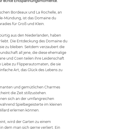
 für echte Entspannungsmomente.
chen Bordeaux und La Rochelle, an
de-Mündung, ist das Domaine du
radies für Groß und Klein.
bürtig aus den Niederlanden, haben
erliebt. Die Entdeckung des Domaine du
ie zu bleiben. Seitdem verzaubert die
eundschaft all jene, die diese ehemalige
ne und Coen teilen ihre Leidenschaft
e Liebe zu Flipperautomaten, die sie
nfache Art, das Glück des Lebens zu
rmanten und gemütlichen Charmes
eint die Zeit stillzustehen.
nen sich an der umfangreichen
 während Spielbegeisterte im kleinen
Billard erlernen können.
int, wird der Garten zu einem
in dem man sich gerne verliert. Ein