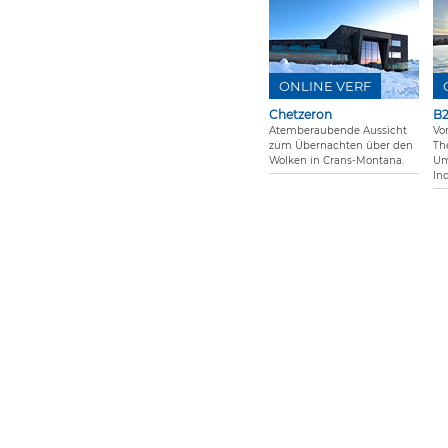
ONLINE VERF
Chetzeron
B2
Atemberaubende Aussicht
Vo
zum Übernachten über den
Th
Wolken in Crans-Montana.
Um
In