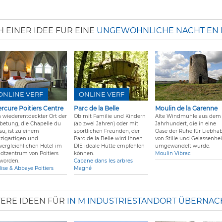
 EINER IDEE FÜR EINE
UNGEWÖHNLICHE NACHT EN 
ONLINE VERF
ONLINE VERF
rcure Poitiers Centre
Parc de la Belle
Moulin de la Garenne
n wiederentdeckter Ort der
Ob mit Familie und Kindern
Alte Windmühle aus dem 
betung, die Chapelle du
(ab zwei Jahren) oder mit
Jahrhundert, die in eine
su, ist zu einem
sportlichen Freunden, der
Oase der Ruhe für Liebha
nzigartigen und
Parc de la Belle wird Ihnen
von Stille und Gelassenhei
vergleichlichen Hotel im
DIE ideale Hütte empfehlen
umgewandelt wurde.
adtzentrum von Poitiers
können.
Moulin Vibrac
worden.
Cabane dans les arbres
lise & Abbaye Poitiers
Magné
ERE IDEEN FÜR
IN M INDUSTRIESTANDORT ÜBERNA