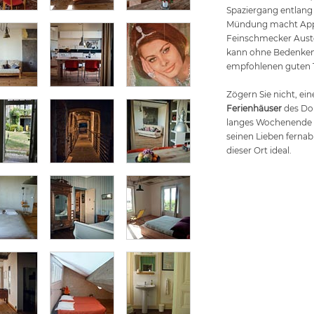
Spaziergang entlang 
Mündung macht App
Feinschmecker Auste
kann ohne Bedenken
empfohlenen guten 
Zögern Sie nicht, ei
Ferienhäuser
des Dom
langes Wochenende 
seinen Lieben fernab
dieser Ort ideal.