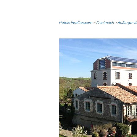
Hotels-insolites.com
>
Frankreich
>
Außergewöh