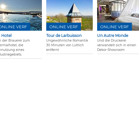
ONLINE VERF
ONLINE VERF
ONLINE VERF
 Hotel
Tour de Larbuisson
Un Autre Monde
n der Brauerei zum
Ungewöhnliche Romantik
Und die Druckerei
ermalhotel, die
30 Minuten von Lüttich
verwandelt sich in einen
nutzung eines
entfernt
Dekor-Showroom
dustriegebiets.