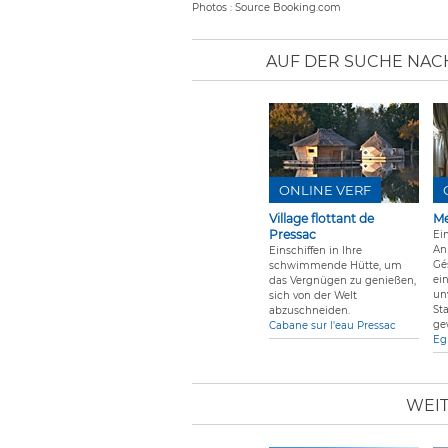
Photos : Source Booking.com
AUF DER SUCHE NACH
ONLINE VERF
Village flottant de
Me
Pressac
Ei
An
Einschiffen in Ihre
Gé
schwimmende Hütte, um
ei
das Vergnügen zu genießen,
un
sich von der Welt
St
abzuschneiden.
ge
Cabane sur l'eau Pressac
Eg
WEIT