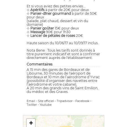
Et si vous aviez des petites envies...
⊹
Apéritifs
à partir de 20€ pour deux
⊹
Panier-dîner gourmand
à partir de 50€
pour deux
(salade, plat chaud, dessert et vin du
domaine)
⊹
Panier goûter
15€ pour deux
⊹
Massage
90€ pour 1h30
⊹
Lancer de pétales de roses
20€
Haute saison du 10/06/17 au 10/09/17 inclus.
Nota Bene : Tous les tarifs sont donnés à
titre purement indicatif et sont à confirmer
directement auprès de l'établissement.
Commentaires
A 15 min des gares de Bordeaux et de
Libourne, 30 minutes de l'aéroport de
Bordeaux et 10 min de l’aérodrome d’Yvrac
(possibilité d’organiser des navettes entre
l’aérodrome et votre cabane),
A 20 min des grands vins de Saint Emilion,
du médoc et des Graves.
Email
-
Site officiel
-
Tripadvisor
-
Facebook
-
Twitter
-
Youtube
+