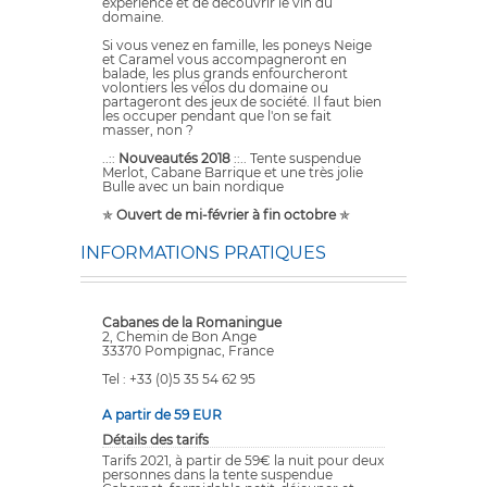
expérience et de découvrir le vin du
domaine.
Si vous venez en famille, les poneys Neige
et Caramel vous accompagneront en
balade, les plus grands enfourcheront
volontiers les vélos du domaine ou
partageront des jeux de société. Il faut bien
les occuper pendant que l'on se fait
masser, non ?
..::
Nouveautés 2018
::.. Tente suspendue
Merlot, Cabane Barrique et une très jolie
Bulle avec un bain nordique
✯
Ouvert de mi-février à fin octobre
✯
INFORMATIONS PRATIQUES
Cabanes de la Romaningue
2, Chemin de Bon Ange
33370 Pompignac, France
Tel : +33 (0)5 35 54 62 95
A partir de 59 EUR
Détails des tarifs
Tarifs 2021, à partir de 59€ la nuit pour deux
personnes dans la tente suspendue