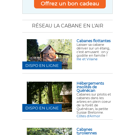
Offrez un bon cadeau
RÉSEAU LA CABANE EN L'AIR
Cabanes flottantes
Laisser sa cabane
dériver sur un étang,
c'est amusant : on y
godille en famille !
Ille et Vilaine
DISPO EN LIGNE
Hébergements
insolites de
Quénécan
Cabanes sur pilotis et
cabanes dans les
arbres en plein coeur
de la forêt de
DISPO EN LIGNE
Quénécan, la petite
Suisse Bretonne.
Côtes d'Armor
Cabanes
tyroliennes