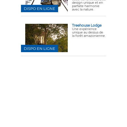
design unique et en
parfaite harmonie
DISPO EN LIGNE
avec la nature.
Treehouse Lodge
Une expérience
unique au dessus de
la forêt amazonienne.
DISPO EN LIGNE