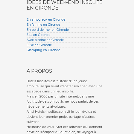
IDÉES DE WEEK-END INSOLITE
EN GIRONDE
En amoureux en Gironde
En famille en Gironde
En bord de mer en Gironde
Spa en Gironde
Avec piscine en Gironde
Luxe en Gironde
Glamping en Gironde
A PROPOS
Hotels Insolites est 'histoire d'une jeune
amoureuse qui rêvait d'épater son chéri avec une
escapade dans un lieu insolite.
Mais en 2006 pas un site internet, dans une
foultitude de .com ou .fr, ne nous parlait de ces
hébergements atypiques.
Ainsi Hotels-Insolites.com vit le jour, évolua et
devient leur premier projet partagé, d'autres
suivront.
Heureuse de vous livrer ces adresses qui donnent
envie de s'éclipser du quotidien, de voyager à