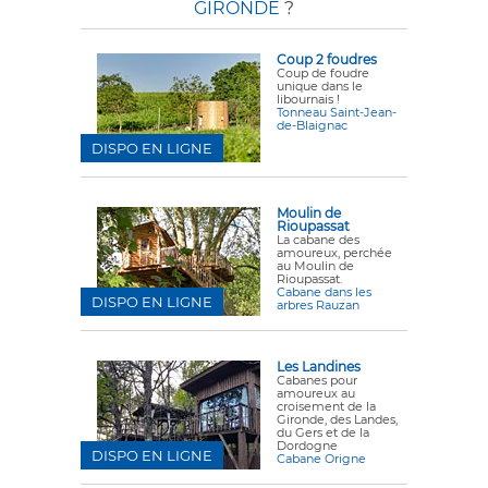
GIRONDE
?
Coup 2 foudres
Coup de foudre
unique dans le
libournais !
Tonneau Saint-Jean-
de-Blaignac
DISPO EN LIGNE
Moulin de
Rioupassat
La cabane des
amoureux, perchée
au Moulin de
Rioupassat.
Cabane dans les
DISPO EN LIGNE
arbres Rauzan
Les Landines
Cabanes pour
amoureux au
croisement de la
Gironde, des Landes,
du Gers et de la
Dordogne
DISPO EN LIGNE
Cabane Origne