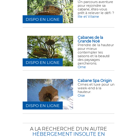
Un parcours aventure
pour rejoindre sa
cabane, êtes-vous
prêt à relever le défi ?
Ille et Vilaine
DISPO EN LIGNE
Cabanes de la
Grande Noë
Prendre de la hauteur
pour mieux
contempler les
saisons et la beauté
des paysages
DISPO EN LIGNE
percherons.
Orne
Cabane Spa Origin
Cimes et luxe pour un
week-end à la
hauteur.
Oise
DISPO EN LIGNE
A LA RECHERCHE D'UN AUTRE
HÉBERGEMENT INSOLITE EN