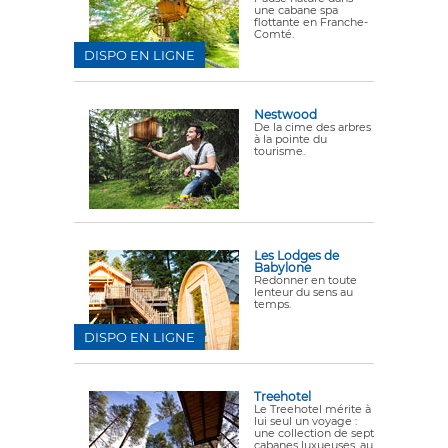
une cabane spa
flottante en Franche-
Comté.
DISPO EN LIGNE
Nestwood
De la cime des arbres
à la pointe du
tourisme.
Les Lodges de
Babylone
Redonner en toute
lenteur du sens au
temps.
DISPO EN LIGNE
Treehotel
Le Treehotel mérite à
lui seul un voyage :
une collection de sept
cabanes luxueuses, au