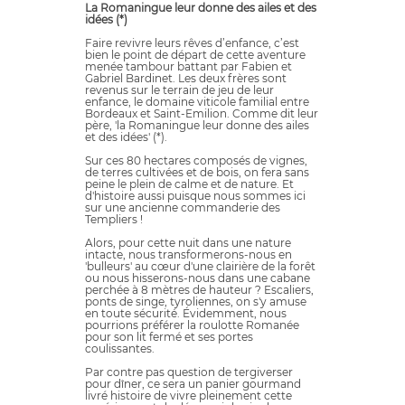
La Romaningue leur donne des ailes et des
idées (*)
Faire revivre leurs rêves d’enfance, c’est
bien le point de départ de cette aventure
menée tambour battant par Fabien et
Gabriel Bardinet. Les deux frères sont
revenus sur le terrain de jeu de leur
enfance, le domaine viticole familial entre
Bordeaux et Saint-Emilion. Comme dit leur
père, 'la Romaningue leur donne des ailes
et des idées' (*).
Sur ces 80 hectares composés de vignes,
de terres cultivées et de bois, on fera sans
peine le plein de calme et de nature. Et
d'histoire aussi puisque nous sommes ici
sur une ancienne commanderie des
Templiers !
Alors, pour cette nuit dans une nature
intacte, nous transformerons-nous en
'bulleurs' au cœur d'une clairière de la forêt
ou nous hisserons-nous dans une cabane
perchée à 8 mètres de hauteur ? Escaliers,
ponts de singe, tyroliennes, on s'y amuse
en toute sécurité. Évidemment, nous
pourrions préférer la roulotte Romanée
pour son lit fermé et ses portes
coulissantes.
Par contre pas question de tergiverser
pour dîner, ce sera un panier gourmand
livré histoire de vivre pleinement cette