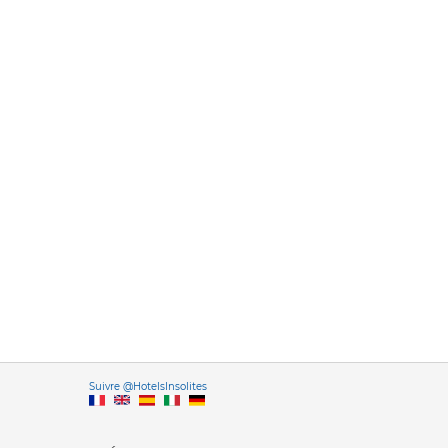
Versione it
Suivre @HotelsInsolites
English version