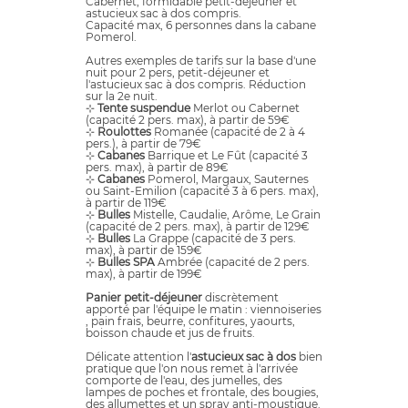
Cabernet, formidable petit-déjeuner et
astucieux sac à dos compris.
Capacité max, 6 personnes dans la cabane
Pomerol.
Autres exemples de tarifs sur la base d'une
nuit pour 2 pers, petit-déjeuner et
l'astucieux sac à dos compris. Réduction
sur la 2e nuit.
⊹
Tente suspendue
Merlot ou Cabernet
(capacité 2 pers. max), à partir de 59€
⊹
Roulottes
Romanée (capacité de 2 à 4
pers.), à partir de 79€
⊹
Cabanes
Barrique et Le Fût (capacité 3
pers. max), à partir de 89€
⊹
Cabanes
Pomerol, Margaux, Sauternes
ou Saint-Emilion (capacité 3 à 6 pers. max),
à partir de 119€
⊹
Bulles
Mistelle, Caudalie, Arôme, Le Grain
(capacité de 2 pers. max), à partir de 129€
⊹
Bulles
La Grappe (capacité de 3 pers.
max), à partir de 159€
⊹
Bulles SPA
Ambrée (capacité de 2 pers.
max), à partir de 199€
Panier petit-déjeuner
discrètement
apporté par l'équipe le matin : viennoiseries
, pain frais, beurre, confitures, yaourts,
boisson chaude et jus de fruits.
Délicate attention l'
astucieux sac à dos
bien
pratique que l'on nous remet à l'arrivée
comporte de l'eau, des jumelles, des
lampes de poches et frontale, des bougies,
des allumettes et un spray anti-moustique.