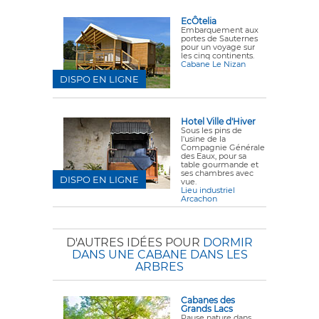
EcÔtelia
Embarquement aux
portes de Sauternes
pour un voyage sur
les cinq continents.
Cabane Le Nizan
DISPO EN LIGNE
Hotel Ville d'Hiver
Sous les pins de
l'usine de la
Compagnie Générale
des Eaux, pour sa
table gourmande et
ses chambres avec
DISPO EN LIGNE
vue.
Lieu industriel
Arcachon
D'AUTRES IDÉES POUR
DORMIR
DANS UNE CABANE DANS LES
ARBRES
Cabanes des
Grands Lacs
Pause nature dans