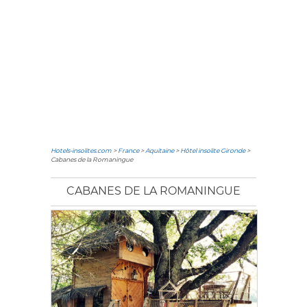
Hotels-insolites.com
>
France
>
Aquitaine
>
Hôtel insolite Gironde
>
Cabanes de la Romaningue
CABANES DE LA ROMANINGUE