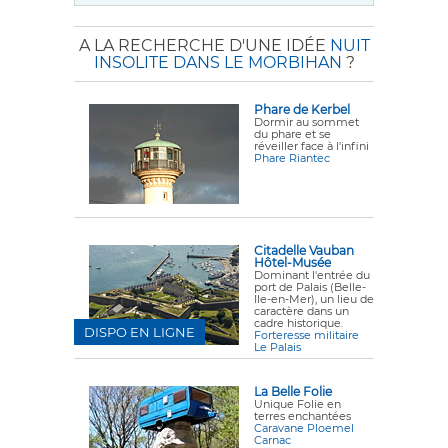
A LA RECHERCHE D'UNE IDÉE
NUIT
INSOLITE DANS LE MORBIHAN
?
Phare de Kerbel
Dormir au sommet
du phare et se
réveiller face à l'infini
Phare Riantec
Citadelle Vauban
Hôtel-Musée
Dominant l'entrée du
port de Palais (Belle-
Ile-en-Mer), un lieu de
caractère dans un
cadre historique.
DISPO EN LIGNE
Forteresse militaire
Le Palais
La Belle Folie
Unique Folie en
terres enchantées
Caravane Ploemel
Carnac