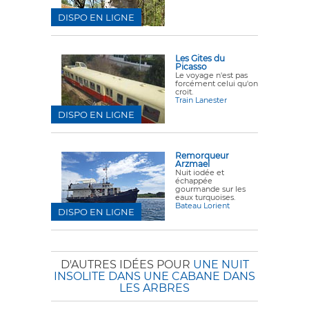
DISPO EN LIGNE
Les Gites du
Picasso
Le voyage n'est pas
forcément celui qu'on
croit.
Train Lanester
DISPO EN LIGNE
Remorqueur
Arzmael
Nuit iodée et
échappée
gourmande sur les
eaux turquoises.
Bateau Lorient
DISPO EN LIGNE
D'AUTRES IDÉES POUR
UNE NUIT
INSOLITE DANS UNE CABANE DANS
LES ARBRES