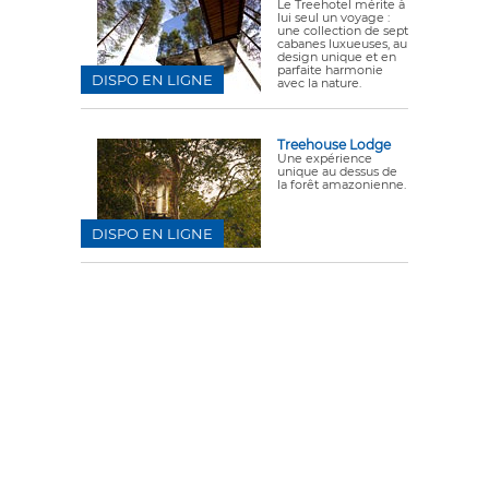
Le Treehotel mérite à
lui seul un voyage :
une collection de sept
cabanes luxueuses, au
design unique et en
parfaite harmonie
DISPO EN LIGNE
avec la nature.
Treehouse Lodge
Une expérience
unique au dessus de
la forêt amazonienne.
DISPO EN LIGNE