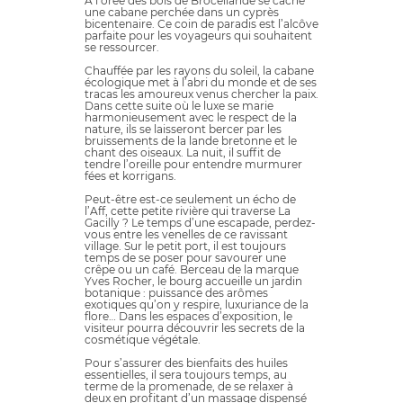
À l’orée des bois de Brocéliande se cache
une cabane perchée dans un cyprès
bicentenaire. Ce coin de paradis est l’alcôve
parfaite pour les voyageurs qui souhaitent
se ressourcer.
Chauffée par les rayons du soleil, la cabane
écologique met à l’abri du monde et de ses
tracas les amoureux venus chercher la paix.
Dans cette suite où le luxe se marie
harmonieusement avec le respect de la
nature, ils se laisseront bercer par les
bruissements de la lande bretonne et le
chant des oiseaux. La nuit, il suffit de
tendre l’oreille pour entendre murmurer
fées et korrigans.
Peut-être est-ce seulement un écho de
l’Aff, cette petite rivière qui traverse La
Gacilly ? Le temps d’une escapade, perdez-
vous entre les venelles de ce ravissant
village. Sur le petit port, il est toujours
temps de se poser pour savourer une
crêpe ou un café. Berceau de la marque
Yves Rocher, le bourg accueille un jardin
botanique : puissance des arômes
exotiques qu’on y respire, luxuriance de la
flore… Dans les espaces d’exposition, le
visiteur pourra découvrir les secrets de la
cosmétique végétale.
Pour s’assurer des bienfaits des huiles
essentielles, il sera toujours temps, au
terme de la promenade, de se relaxer à
deux en profitant d’un massage dispensé