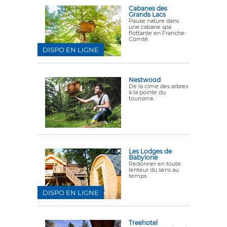
Cabanes des
Grands Lacs
Pause nature dans
une cabane spa
flottante en Franche-
Comté.
DISPO EN LIGNE
Nestwood
De la cime des arbres
à la pointe du
tourisme.
Les Lodges de
Babylone
Redonner en toute
lenteur du sens au
temps.
DISPO EN LIGNE
Treehotel