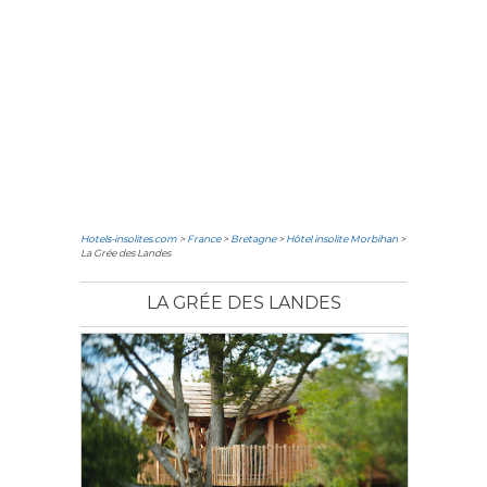
Hotels-insolites.com
>
France
>
Bretagne
>
Hôtel insolite Morbihan
>
La Grée des Landes
LA GRÉE DES LANDES