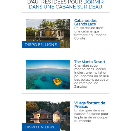
D'AUTRES IDÉES POUR
DORMIR
DANS UNE CABANE SUR L'EAU
Cabanes des
Grands Lacs
Pause nature dans
une cabane spa
flottante en Franche-
Comté.
DISPO EN LIGNE
The Manta Resort
Chambre sous-
marine dans l'océan
Indien, une invitation
pour dormir au milieu
des poissons au coeur
de l'archipel de
Zanzibar.
Village flottant de
Pressac
Embarquer dans sa
cabane flottante pour
le plaisir de se couper
du monde.
DISPO EN LIGNE