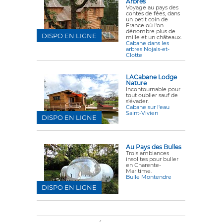
Arbres
Voyage au pays des
contes de fées, dans
un petit coin de
France où l'on
dénombre plus de
DISPO EN LIGNE
mille et un châteaux.
Cabane dans les
arbres Nojals-et-
Clotte
LACabane Lodge
Nature
Incontournable pour
tout oublier sauf de
s'évader.
Cabane sur l'eau
Saint-Vivien
DISPO EN LIGNE
Au Pays des Bulles
Trois ambiances
insolites pour buller
en Charente-
Maritime.
Bulle Montendre
DISPO EN LIGNE