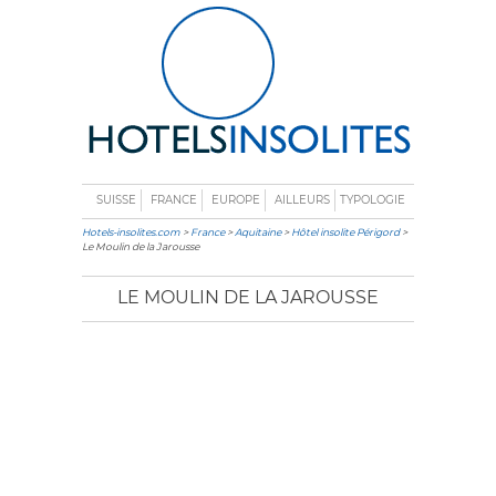
SUISSE
FRANCE
EUROPE
AILLEURS
TYPOLOGIE
Hotels-insolites.com
>
France
>
Aquitaine
>
Hôtel insolite Périgord
>
Le Moulin de la Jarousse
LE MOULIN DE LA JAROUSSE