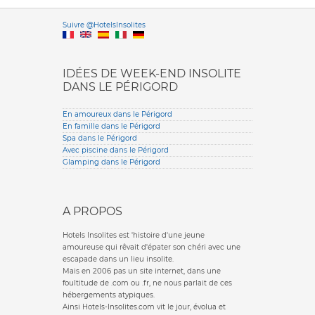
Versione it
Suivre @HotelsInsolites
English version
IDÉES DE WEEK-END INSOLITE
DANS LE PÉRIGORD
En amoureux dans le Périgord
En famille dans le Périgord
Spa dans le Périgord
Avec piscine dans le Périgord
Glamping dans le Périgord
A PROPOS
Hotels Insolites est 'histoire d'une jeune
amoureuse qui rêvait d'épater son chéri avec une
escapade dans un lieu insolite.
Mais en 2006 pas un site internet, dans une
foultitude de .com ou .fr, ne nous parlait de ces
hébergements atypiques.
Ainsi Hotels-Insolites.com vit le jour, évolua et