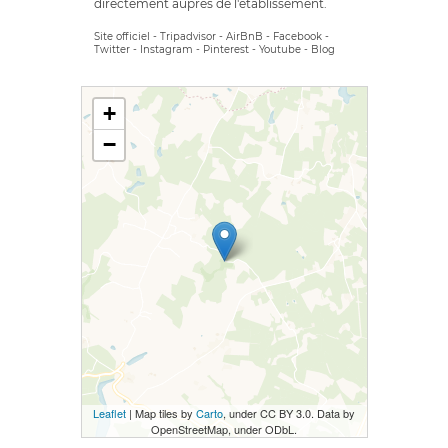
directement auprès de l'établissement.
Site officiel
-
Tripadvisor
-
AirBnB
-
Facebook
-
Twitter
-
Instagram
-
Pinterest
-
Youtube
-
Blog
+
−
Leaflet
| Map tiles by
Carto
, under CC BY 3.0. Data by
OpenStreetMap, under ODbL.