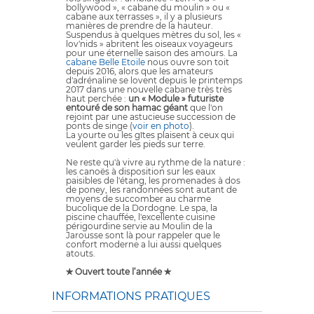
bollywood », « cabane du moulin » ou «
cabane aux terrasses », il y a plusieurs
manières de prendre de la hauteur.
Suspendus à quelques mètres du sol, les «
lov'nids » abritent les oiseaux voyageurs
pour une éternelle saison des amours. La
cabane Belle Etoile
nous ouvre son toit
depuis 2016, alors que les amateurs
d'adrénaline se lovent depuis le printemps
2017 dans une nouvelle cabane très très
haut perchée :
un « Module » futuriste
entouré de son hamac géant
que l'on
rejoint par une astucieuse succession de
ponts de singe (
voir en photo
).
La yourte ou les gîtes plaisent à ceux qui
veulent garder les pieds sur terre.
Ne reste qu'à vivre au rythme de la nature :
les canoës à disposition sur les eaux
paisibles de l'étang, les promenades à dos
de poney, les randonnées sont autant de
moyens de succomber au charme
bucolique de la Dordogne. Le spa, la
piscine chauffée, l'excellente cuisine
périgourdine servie au Moulin de la
Jarousse sont là pour rappeler que le
confort moderne a lui aussi quelques
atouts.
✯ Ouvert toute l’année ✯
INFORMATIONS PRATIQUES