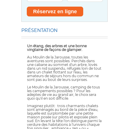
PRÉSENTATION
Un étang, des arbres et une bonne
vingtaine de façons de glamper.
Au Moulin de la Jarousse, toutes les
aventures sont possibles. Perchés dans
une cabane au sommet d'un arbre, lovés
dans un nid suspendu, réfugiés loin de tout
dans un chalet flottant sur l'eau, les
amateurs de séjours hors du commun ne
sont pas au bout de leurs surprises.
Le Moulin de la Jarousse, camping de tous
les campements possibles ? Pour les
adeptes de vie au grand air, le choix sera
quoi qu'il en soit difficile.
Imaginez plutôt : trois charmants chalets
sont aménagés au bord de la pièce d'eau,
laquelle est surplombée par une petite
maison posée sur pilotis et exposée plein
sud. En levant la tête l'on distingue parmi la
verdure des habitations à l'univers chaque
fois singulier : ambiance « zen » ou «