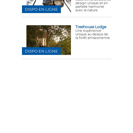
design unique et en
parfaite harmonie
DISPO EN LIGNE
avec la nature.
Treehouse Lodge
Une expérience
unique au dessus de
la forêt amazonienne.
DISPO EN LIGNE