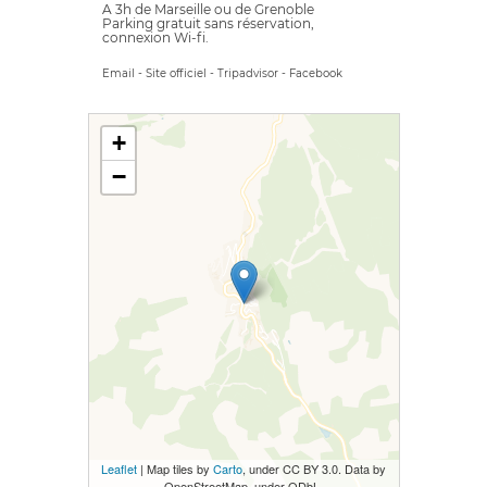
A 3h de Marseille ou de Grenoble
Parking gratuit sans réservation,
connexion Wi-fi.
Email
-
Site officiel
-
Tripadvisor
-
Facebook
+
−
Leaflet
| Map tiles by
Carto
, under CC BY 3.0. Data by
OpenStreetMap, under ODbL.