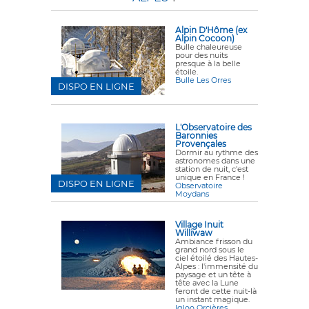
Alpin D'Hôme (ex
Alpin Cocoon)
Bulle chaleureuse
pour des nuits
presque à la belle
étoile.
Bulle Les Orres
DISPO EN LIGNE
L'Observatoire des
Baronnies
Provençales
Dormir au rythme des
astronomes dans une
station de nuit, c'est
unique en France !
DISPO EN LIGNE
Observatoire
Moydans
Village Inuit
Williwaw
Ambiance frisson du
grand nord sous le
ciel étoilé des Hautes-
Alpes : l'immensité du
paysage et un tête à
tête avec la Lune
feront de cette nuit-là
un instant magique.
Igloo Orcières