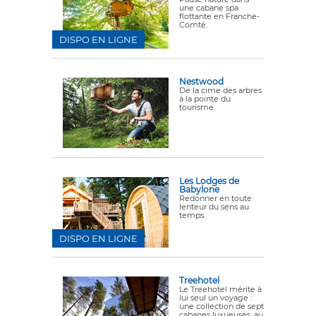
une cabane spa
flottante en Franche-
Comté.
DISPO EN LIGNE
Nestwood
De la cime des arbres
à la pointe du
tourisme.
Les Lodges de
Babylone
Redonner en toute
lenteur du sens au
temps.
DISPO EN LIGNE
Treehotel
Le Treehotel mérite à
lui seul un voyage :
une collection de sept
cabanes luxueuses, au