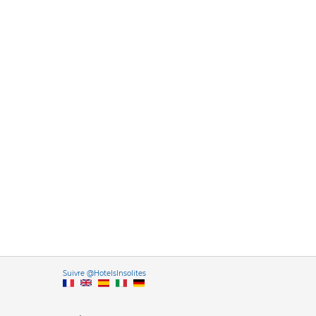
Versione it
Suivre @HotelsInsolites
English version