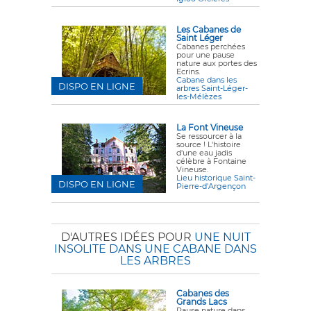
Les Cabanes de
Saint Léger
Cabanes perchées
pour une pause
nature aux portes des
Ecrins.
Cabane dans les
DISPO EN LIGNE
arbres Saint-Léger-
les-Mélèzes
La Font Vineuse
Se ressourcer à la
source ! L'histoire
d'une eau jadis
célèbre à Fontaine
Vineuse.
Lieu historique Saint-
DISPO EN LIGNE
Pierre-d'Argençon
D'AUTRES IDÉES POUR
UNE NUIT
INSOLITE DANS UNE CABANE DANS
LES ARBRES
Cabanes des
Grands Lacs
Pause nature dans