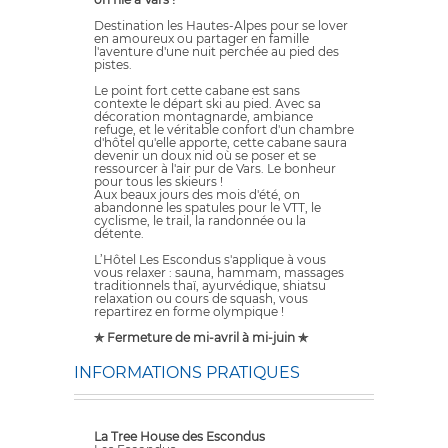
Destination les Hautes-Alpes pour se lover
en amoureux ou partager en famille
l'aventure d'une nuit perchée au pied des
pistes.
Le point fort cette cabane est sans
contexte le départ ski au pied. Avec sa
décoration montagnarde, ambiance
refuge, et le véritable confort d'un chambre
d'hôtel qu'elle apporte, cette cabane saura
devenir un doux nid où se poser et se
ressourcer à l'air pur de Vars. Le bonheur
pour tous les skieurs !
Aux beaux jours des mois d'été, on
abandonne les spatules pour le VTT, le
cyclisme, le trail, la randonnée ou la
détente.
L’Hôtel Les Escondus s'applique à vous
vous relaxer : sauna, hammam, massages
traditionnels thaï, ayurvédique, shiatsu
relaxation ou cours de squash, vous
repartirez en forme olympique !
✯ Fermeture de mi-avril à mi-juin ✯
INFORMATIONS PRATIQUES
La Tree House des Escondus