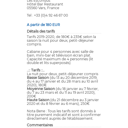
Les Escondus
Hôtel Bar Restaurant
05560 Vars, France
Tel : +33 (0)4 92 46 67 00
A partir de 180 EUR
Détails des tarifs
Tarifs 2019-2020, de 180€ à 235€ selon la
saison la nuit pour deux, petit-déjeuner
compris.
Cabane pour 4 personnes avec salle de
bain, mini-bar et télévision écran plat.
Capacité maximum de 4 personnes (lit
double et lits superposés).
..:: Tarifs ::..
La nuit pour deux, petit-déjeuner compris
Basse Saison
(du 13 au 20 décembre 2019,
du 4 au 17 janvier et du 28 mars au 10 avril
2020), 180€
Moyenne Saison
(du 18 janvier au 7 février,
du 7 au 23 mars et du 11 au 19 avril 2020),
200€
Haute Saison
(du 21 décembre au 3 janvier
2020 et du 8 février au 6 mars), 250€
Nota Bene : Tous les tarifs sont donnés à
titre purement indicatif et sont à confirmer
directement auprès de l'établissement.
Commentaires