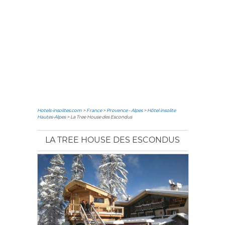
Hotels-insolites.com
>
France
>
Provence - Alpes
>
Hôtel insolite
Hautes-Alpes
> La Tree House des Escondus
LA TREE HOUSE DES ESCONDUS